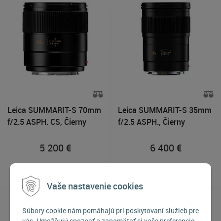
Leica SUMMARIT-S 70mm
Leica SUMMARIT-S 35mm
f/2.5 ASPH. CS, Čierny
f/2.5 ASPH., Čierny
5 200
€
6 400
€
Na objednávku
Na objednávku
Vaše nastavenie cookies
Súbory cookie nám pomáhajú pri poskytovaní služieb pre
vás. Umožňujú spoznať a zapamätať si vaše preferencie.