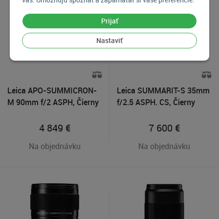
Prijať
Nastaviť
Leica APO-SUMMICRON-
Leica SUMMARIT-S 35mm
M 90mm f/2 ASPH, Čierny
f/2.5 ASPH. CS, Čierny
4 849
€
7 600
€
Na objednávku
Na objednávku