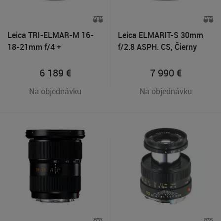
Leica TRI-ELMAR-M 16-
Leica ELMARIT-S 30mm
18-21mm f/4 +
f/2.8 ASPH. CS, Čierny
Univerzálny hľadáčik
6 189
€
7 990
€
Na objednávku
Na objednávku