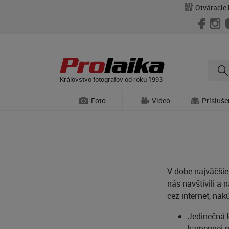
Otváracie 
Kráľovstvo fotografov od roku 1993
Foto
Video
Prísluš
V dobe najväčšie
nás navštívili a 
cez internet, nak
Jedinečná 
kamennej pr