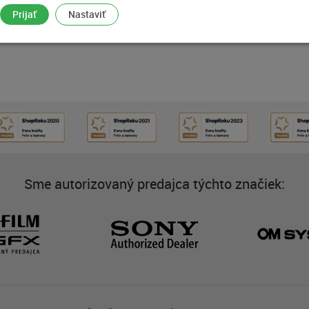
Prijať
Nastaviť
Sme autorizovaný predajca týchto značiek: