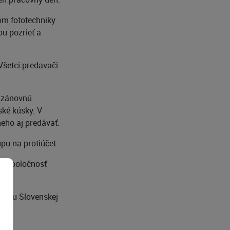
om fototechniky
ou pozrieť a
Všetci predavači
o zánovnú
ské kúsky. V
neho aj predávať.
pu na protiúčet.
ez spoločnosť
ikátu Slovenskej