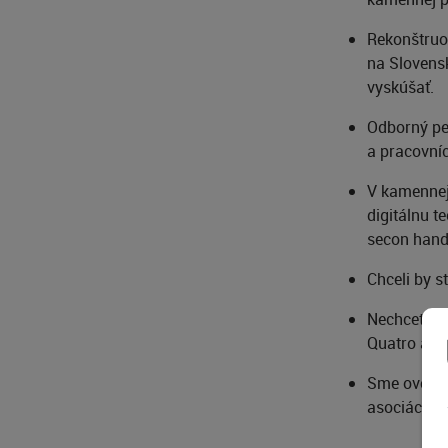
Rekonštruo
na Slovensk
vyskúšať.
Odborný per
a pracovníc
V kamennej 
digitálnu t
secon hand 
Chceli by s
Nechcete mí
Quatro aleb
Sme overen
asociácie p