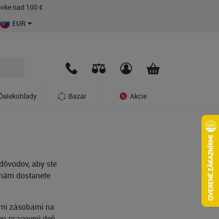
vke nad 100 €
EUR
Ďalekohľady
Bazár
Akcie
dôvodov, aby ste
k nám dostanete
ými zásobami na
en pracovný deň.