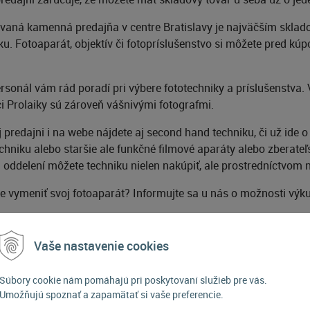
vaná kamenná predajňa v centre Bratislavy je najväčším sklad
u. Fotoaparát, objektív či fotopríslušenstvo si môžete pred kúp
sonál vám rád poradí pri výbere fototechniky a príslušenstva. 
i Prolaiky sú zároveň vášnivými fotografmi.
predajni i na webe nájdete aj second hand techniku, či už ide 
echniku alebo staršie ale funkčné filmové aparáty alebo zberateľ
oddelení môžete techniku nielen nakúpiť, ale prostredníctvom 
te vymeniť svoj fotoaparát? Informujte sa u nás o možnosti výku
nať na fototechniku hotovosť? Využite náš predaj na splátky c
o Grenke leasing (pre IČO držiteľov).
Vaše nastavenie cookies
ým obchodom v porovnávačoch cien a tiež sme držiteľmi certif
Súbory cookie nám pomáhajú pri poskytovaní služieb pre vás.
re elektronický obchod (SAEC)
Umožňujú spoznať a zapamätať si vaše preferencie.