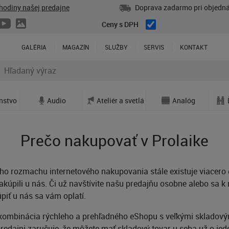
hodiny našej predajne
Doprava zadarmo pri objedná
Ceny s DPH
GALÉRIA
MAGAZÍN
SLUŽBY
SERVIS
KONTAKT
enstvo
Audio
Ateliér a svetlá
Analóg
Prečo nakupovať v Prolaike
ho rozmachu internetového nakupovania stále existuje viacero 
nakúpili u nás. Či už navštívite našu predajňu osobne alebo sa 
úpiť u nás sa vám oplatí.
kombinácia rýchleho a prehľadného eShopu s veľkými skladov
edajni zaručuje, že môžete mať skladový tovar u seba už o jed