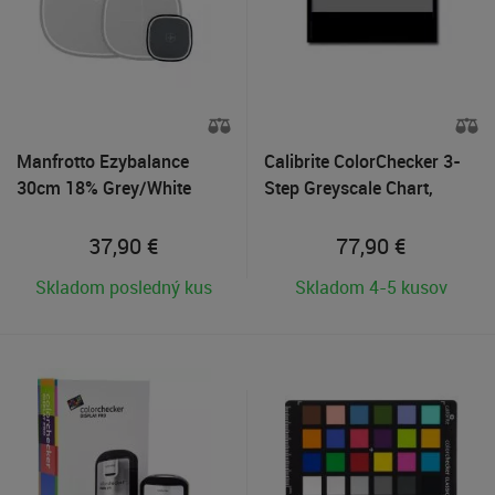
Manfrotto Ezybalance
Calibrite ColorChecker 3-
30cm 18% Grey/White
Step Greyscale Chart,
Kalibrovací terč šedej
stupnice
37,90
€
77,90
€
Skladom posledný kus
Skladom 4-5 kusov