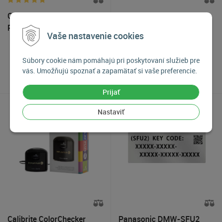
Calibrite ColorChecker
Calibrite ColorChecker
Passport Video 2 Sada
Classic Chart, Kalibrovací
Vaše nastavenie cookies
kalibračných tabuliek
terč farebnej stupnice
149
€
105
€
Súbory cookie nám pomáhajú pri poskytovaní služieb pre
vás. Umožňujú spoznať a zapamätať si vaše preferencie.
Skladom 2-3 kusy
Skladom 2-3 kusy
Prijať
Nastaviť
Calibrite ColorChecker
Panasonic DMW-SFU2