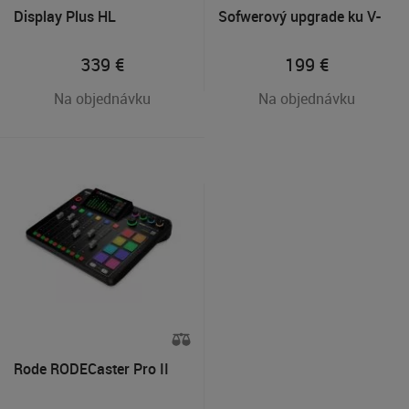
Display Plus HL
Sofwerový upgrade ku V-
Log 14+ pre Lumix S1
339
€
199
€
Na objednávku
Na objednávku
Rode RODECaster Pro II