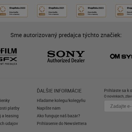
Sme autorizovaný predajca týchto značiek:
ĎALŠIE INFORMÁCIE
Prihláste sa k 
O novinkách, zľav
ienky
Hľadáme kolegu/kolegyňu
sti platby
Napíšte nám
 a leasing
Ako funguje náš bazár?
ch údajov
Prihlásenie do Newslettera