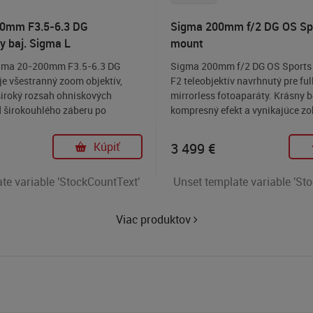
0mm F3.5-6.3 DG
Sigma 200mm f/2 DG OS Spor
 baj. Sigma L
mount
gma 20-200mm F3.5-6.3 DG
Sigma 200mm f/2 DG OS Sports
e všestranný zoom objektív,
F2 teleobjektív navrhnutý pre fu
široký rozsah ohniskových
mirrorless fotoaparáty. Krásny 
d širokouhlého záberu po
kompresný efekt a vynikajúce zo
Vďaka rozsahu od 20mm do
poskytuje výnimočný optický vý
ý pre rôzne fotografické
umelcovi vyjadriť svoju kreativit
Kúpiť
3 499
€
 krajiny, portréty a šport.
fotografické a video vyjadrenie. 
je ideálnou voľbou pre portrétnu 
te variable 'StockCountText'
Unset template variable 'St
tiež vhodný na snímanie indooro
zlom svetle s rýchlo sa pohybuj
subjektmi.
Viac produktov