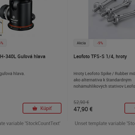
6%
Akcia
-9%
H-340L Guľová hlava
Leofoto TFS-S 1/4, hroty
guľová hlava.
Hroty Leofoto Spike / Rubber mô
ako alternatíva k štandardným
nohámuhlíkových statívov Leofo
52,90 €
Kúpiť
47,90
€
te variable 'StockCountText'
Unset template variable 'St