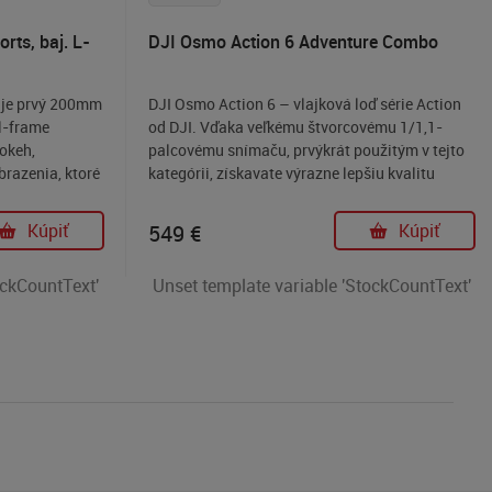
ts, baj. L-
DJI Osmo Action 6 Adventure Combo
 je prvý 200mm
DJI Osmo Action 6 – vlajková loď série Action
ll-frame
od DJI. Vďaka veľkému štvorcovému 1/1,1-
bokeh,
palcovému snímaču, prvýkrát použitým v tejto
brazenia, ktoré
kategórii, získavate výrazne lepšiu kvalitu
kon, umožňujú
obrazu a flexibilitu pri následnej úprave videí.
u a unikátne
Variabilná clona f/2.0 – f/4.0 umožňuje
Kúpiť
549
€
Kúpiť
Tento objektív
prispôsobiť optiku svetelným podmienkam,
fotografiu a je
vďaka tomu kamera exceluje aj pri slabšom
ockCountText'
Unset template variable 'StockCountText'
vých športov v
svetle a zároveň zvláda redukciu svetla pri
úcimi
extrémne jasných scénach. Kamera ponúka
vstavané úložisko 50GB a podporuje microSD
kartu (rozšíriteľné). Je vodotesná do hĺbky 20m
bez puzdra a zároveň pripravená podliehať
náročnejším podmienkam – ideálna pre šport,
outdoor, cestovanie, vlogovanie aj extrémnejšie
situácie.