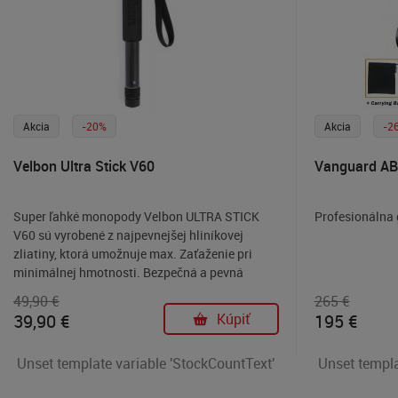
Akcia
-20%
Akcia
-2
Velbon Ultra Stick V60
Vanguard AB
Super ľahké monopody Velbon ULTRA STICK
Profesionálna 
V60 sú vyrobené z najpevnejšej hliníkovej
zliatiny, ktorá umožnuje max. Zaťaženie pri
minimálnej hmotnosti. Bezpečná a pevná
aretácia jednotlivých sekcií nohy pomocou
49,90 €
265 €
patentovaná technológia Twist Lock umožňuje
39,90
€
Kúpiť
195
€
- na rozdiel od svoriek alebo matíc - minimálne
rozmery monopodu v zloženom
Unset template variable 'StockCountText'
Unset templa
stave.Monopody sú určené pre prácu s CSC
(mirrorless) a DSLR zrkadlovkami a profi