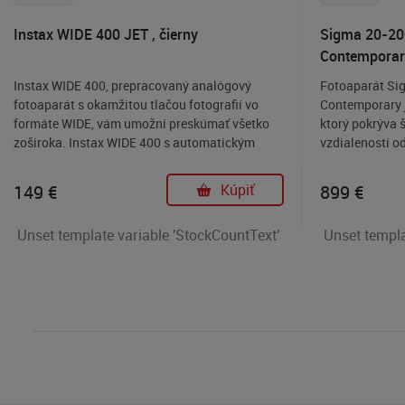
Instax WIDE 400 JET , čierny
Sigma 20-20
Contemporary
Instax WIDE 400, prepracovaný analógový
Fotoaparát Si
fotoaparát s okamžitou tlačou fotografií vo
Contemporary j
formáte WIDE, vám umožní preskúmať všetko
ktorý pokrýva 
zoširoka. Instax WIDE 400 s automatickým
vzdialeností o
ovládaním expozície a blesku sa stará o kvalitu
teleobjektív. 
obrazu, zatiaľ čo vy sa sústredíte na dokonalé
200mm je vhodn
149
€
Kúpiť
899
€
vyplnenie širšieho záberu.
situácie, ako sú
Unset template variable 'StockCountText'
Unset templa