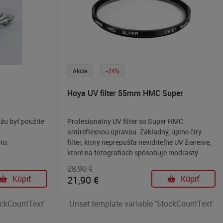
Akcia
-24%
Hoya UV filter 55mm HMC Super
žu byť použité
Profesionálny UV filter so Super HMC
antireflexnou úpravou. Základný, úplne číry
to.
filter, ktorý neprepúšťa neviditeľné UV žiarenie,
ktoré na fotografiách spôsobuje modrastý
nádych, hlavne pri mori alebo na horách.
28,90 €
Kúpiť
21,90
€
Kúpiť
ockCountText'
Unset template variable 'StockCountText'