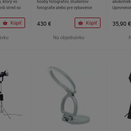
, ktorý vo
hooby fotografov, študentov
akúkoľvek
ší stred so
fotografie alebo pre vybavenie
Upevnenie
ynikajúci pre
firemného produktového štúdia.
zvládne n
.
Kúpiť
430
€
Kúpiť
35,90
€
ávku
Na objednávku