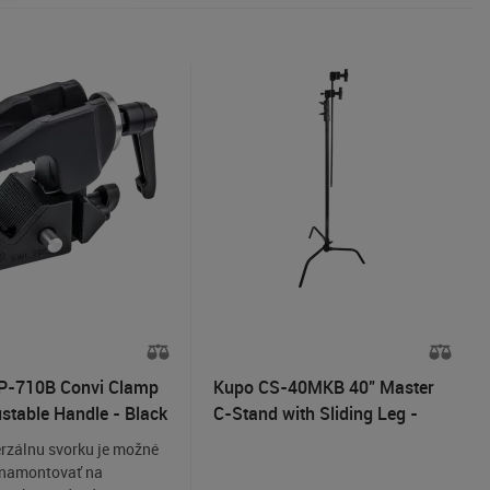
P-710B Convi Clamp
Kupo CS-40MKB 40" Master
ustable Handle - Black
C-Stand with Sliding Leg -
Black Kit
erzálnu svorku je možné
 namontovať na