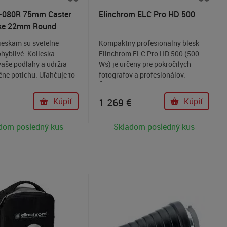
-080R 75mm Caster
Elinchrom ELC Pro HD 500
ake 22mm Round
Set of Three
ieskam sú svetelné
Kompaktný profesionálny blesk
hyblivé. Kolieska
Elinchrom ELC Pro HD 500 (500
vaše podlahy a udržia
Ws) je určený pre pokročilých
éne potichu. Uľahčuje to
fotografov a profesionálov.
vanie svietidiel. Toto je
Švajčiarska konštrukcia s vysokou
 koliesok 3-5/32" (75
stalibitou, spoľahlivosťou,
Kúpiť
1 269
€
Kúpiť
nutých tak, aby sa
dimenzovaná na intenzívne
a okrúhle nohy 7/8" (22
fotografovanie v štúdiu.
dom posledný kus
Skladom posledný kus