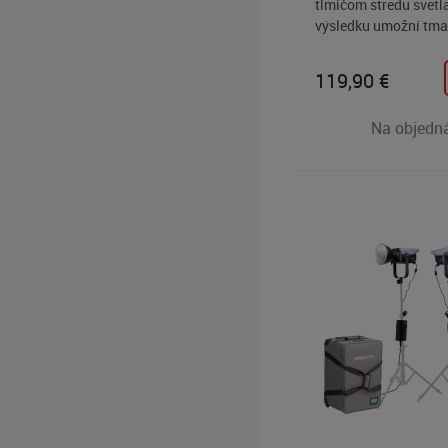
tlmičom stredu svetla
výsledku umožní tmav
svetlejším okrajom. V
portréty. Bez tlmiča..
119,90
€
Na objedn