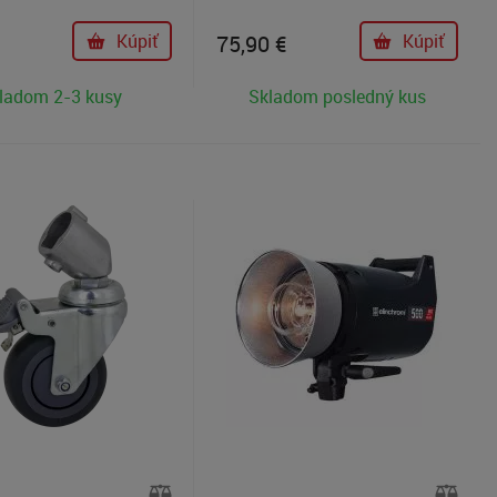
ové verzie "Pro"
podsvietenie fotografického stola.
ú z úspešných modelov
Kúpiť
75,90
€
Kúpiť
 RC 220D a prinášajú
bilitu svetelného toku,
ladom 2-3 kusy
Skladom posledný kus
elný výkon a presné
rieb. Tieto svetlá sú
 profesionálne použitie
fii a videoprodukcii, kde
é presné podanie farieb aj
h teplotách a úrovniach
svetla.