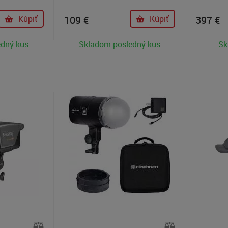
j cesty alebo
tvorcov. N
grafického
vychádzaj
Kúpiť
109
€
Kúpiť
397
€
veň.
RC 220B a
lepšiu sta
edný kus
Skladom posledný kus
Sk
vyšší svet
podanie fa
ideálne na
vo fotogra
je dôležit
pri rôznyc
intenzity 