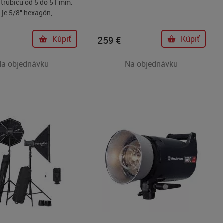
 trubicu od 5 do 51 mm.
 je 5/8" hexagón,
osnosť až 20 kg.
Kúpiť
259
€
Kúpiť
Na objednávku
Na objednávku