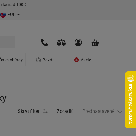
vke nad 100 €
EUR
Ďalekohľady
Bazár
Akcie
ky
Skryť filter
Zoradiť:
Prednastavené