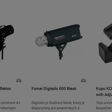
flektor
Fomei Digitalis 600 Blesk
Kupo KC
with Adj
o priemere 43
Digitalis je štúdiový blesk, ktorý je
Túto univ
trieborným
doporučený pre amatérskych a
bezpečne