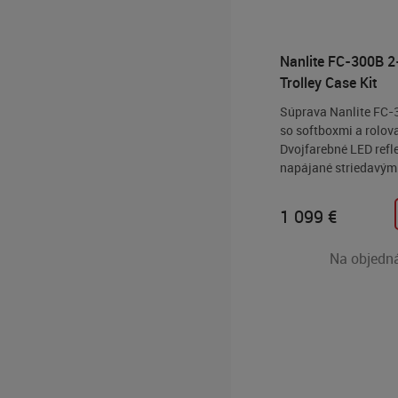
Nanlite FC-300B 2
Trolley Case Kit
Súprava Nanlite FC-
so softboxmi a rolov
Dvojfarebné LED refl
napájané striedavým
ktoré poskytujú obrov
kompaktnom, ľahkom
1 099
€
dizajne. Táto súprava
pre profesionálne na
Na objedn
kombinuje výkon a p
vďaka čomu je ideál
pre potreby osvetleni
na mieste.