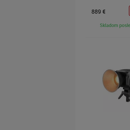
začatie vašej tvorive
na posun tvorby foto
889
€
obsahu na vyššiu úro
Skladom posl