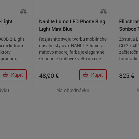
-Light
Nanlite Lumo LED Phone Ring
Elinchro
Light Mint Blue
Softbox 
300B 2-Light
Rozjasnite svoju tvorbu mobilného
Zostava 
acím kufrom.
obsahu štýlovo. NANLITE lumo v
GO 2 x 40
ektory
mätovo modrej farbe je elegantné
začiatoční
 prúdom,
skladacie kruhové svetlo určené
fotografi
ský jas v
pre tvorcov, ktorí sú stále v
poloprofes
 a štýlovom
pohybe. Je navrhnuté tak, aby sa
vysokú sp
Kúpiť
48,90
€
Kúpiť
825
€
 je ideálna
magneticky pripevnilo k vášmu
výkon. Ten
stavenia a
telefónu kompatibilnému s
štartom v
ávku
Na objednávku
renosnosť,
MagSafe – alebo pomocou
bleskov!
nym riešením
priloženého magnetického krúžku
a v štúdiu aj
– a zároveň slúži ako výplňové
svetlo, úchyt na telefón a stojan.