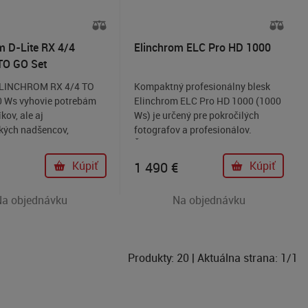
m D-Lite RX 4/4
Elinchrom ELC Pro HD 1000
TO GO Set
ELINCHROM RX 4/4 TO
Kompaktný profesionálny blesk
0 Ws vyhovie potrebám
Elinchrom ELC Pro HD 1000 (1000
kov, ale aj
Ws) je určený pre pokročilých
ckých nadšencov,
fotografov a profesionálov.
ionálov, ktorí požadujú
Švajčiarska konštrukcia s vysokou
oľahlivosť a špičkový
stalibitou, spoľahlivosťou,
Kúpiť
1 490
€
Kúpiť
to set je ideálnym
dimenzovaná na intenzívne
o svete štúdiových
fotografovanie v štúdiu.
Na objednávku
Na objednávku
Produkty:
20
| Aktuálna strana:
1
/
1