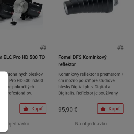
m ELC Pro HD 500 TO
Fomei DFS Komínkový
reflektor
rofesionálnych bleskov
Komínkový reflektor s priemerom 7
 ELC Pro HD 500 2x500
cm možno použiť pre štúdiové
ná pre pokročilých
blesky Digital plus, Digital a
 a profesionálov.
Digitalis. Reflektor je používaný
ka konštrukcia s vysokou
ako bodové svetlo pre portréty a
, spoľahlivosťou,
produktovú fotografiu.
€
Kúpiť
95,90
€
Kúpiť
ná na intenzívne
anie v štúdiu.
Na objednávku
Na objednávku