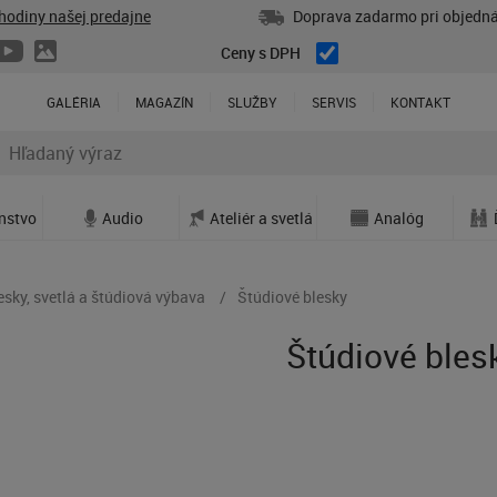
hodiny našej predajne
Doprava zadarmo pri objedná
Ceny s DPH
GALÉRIA
MAGAZÍN
SLUŽBY
SERVIS
KONTAKT
enstvo
Audio
Ateliér a svetlá
Analóg
esky, svetlá a štúdiová výbava
Štúdiové blesky
Štúdiové bles