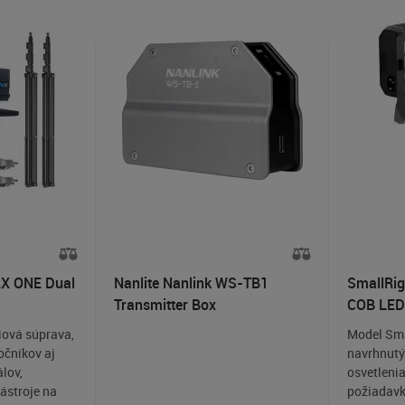
RX ONE Dual
Nanlite Nanlink WS-TB1
SmallRig
Transmitter Box
COB LED 
iová súprava,
Model Sma
očníkov aj
navrhnutý 
lov,
osvetlenia
ástroje na
požiadavk