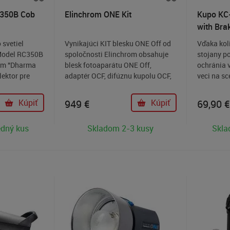
 350B Cob
Elinchrom ONE Kit
Kupo KC
with Br
Adapter 
 svetiel
Vynikajúci KIT blesku ONE Off od
Vďaka kol
Model RC350B
spoločnosti Elinchrom obsahuje
stojany po
tém "Dharma
blesk fotoaparátu ONE Off,
ochránia 
lektor pre
adaptér OCF, difúznu kupolu OCF,
veci na sc
00 lx (@ 1 m,
nabíjačku USB Typ-C, kábel USB
premiestňo
m toho sa
Typ-C a puzdro Elinchrom One.
sada troch
Kúpiť
949
€
Kúpiť
69,90
€
resnosťou
mm) navrh
I 97+),
zmestili n
edný kus
Skladom 2-3 kusy
Skla
m
mm).
diče GaN s
dpruženým
e bezpečnosti