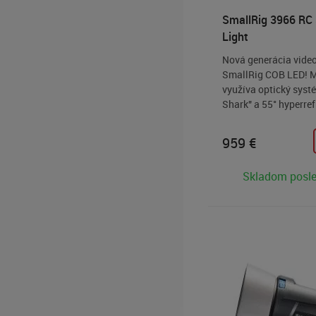
SmallRig 3966 RC
Light
Nová generácia video
SmallRig COB LED! 
využíva optický sys
Shark" a 55° hyperref
dosiahnutie až 115 0
s reflektorom)! Okre
959
€
vyznačuje vysokou p
farieb (CRI 96+ a TLC
Skladom posl
napájacím adaptéro
využívajúcim polovo
účinnosťou 95 % a o
držiakom na zvýšeni
prevádzky.