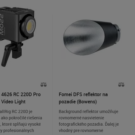
 4626 RC 220D Pro
Fomei DFS reflektor na
Video Light
pozadie (Bowens)
llRig RC 220D je
Background reflektor umožňuje
ako pokročilé riešenia
rovnomerné nasvietenie
, ktoré spĺňajú vysoké
fotografického pozadia. Ďalej je
y profesionálnych
vhodný pre rovnomerné