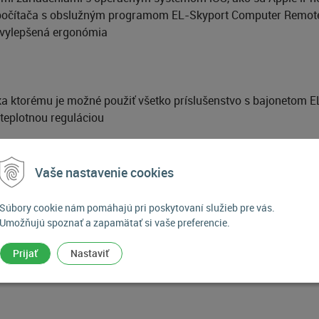
u počítača s obslužným programom EL-Skyport Computer Remot
a vylepšená ergonómia
ka ktorému je možné použiť všetko príslušenstvo s bajonetom 
 teplotnou reguláciou
Vaše nastavenie cookies
totechniky
Súbory cookie nám pomáhajú pri poskytovaní služieb pre vás.
Umožňujú spoznať a zapamätať si vaše preferencie.
Prijať
Nastaviť