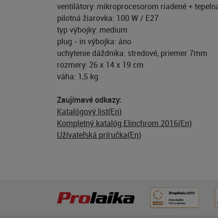
ventilátory: mikroprocesorom riadené + tepeln
pilotná žiarovka: 100 W / E27
typ výbojky: medium
plug - in výbojka: áno
uchytenie dáždnika: stredové, priemer 7mm
rozmery: 26 x 14 x 19 cm
váha: 1,5 kg
Zaujímavé odkazy:
Katalógový list(En)
Kompletný katalóg Elinchrom 2016(En)
Užívateľská príručka(En)