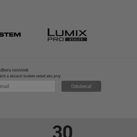
odberu noviniek
ách a akciách budete vedieť ako prvý.
30