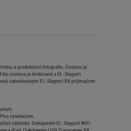
trétnu a produktovú fotografiu. Zostavu je
 Táto zostava je dodávaná s EL-Skyport
bavená zabudovaným EL-Skyport RX prijímačom
lačom.
 Plus vysielačom.
spúštať záblesky. Dokúpením EL-Skyport WiFi
hone a iPad. Dokúpením USB Transceiver RX