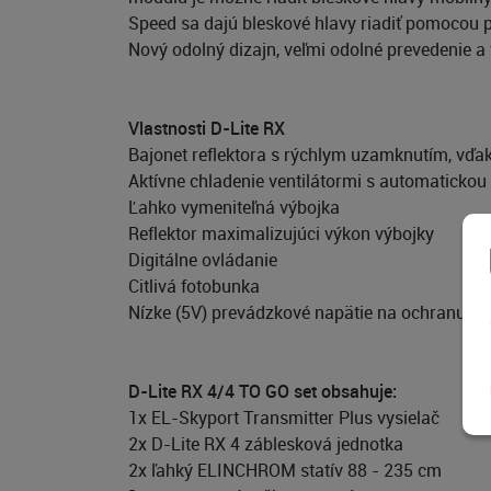
Speed sa dajú bleskové hlavy riadiť pomoco
Nový odolný dizajn, veľmi odolné prevedenie 
Vlastnosti D-Lite RX
Bajonet reflektora s rýchlym uzamknutím, vďa
Aktívne chladenie ventilátormi s automatickou
Ľahko vymeniteľná výbojka
Reflektor maximalizujúci výkon výbojky
Digitálne ovládanie
Citlivá fotobunka
Nízke (5V) prevádzkové napätie na ochranu fo
D-Lite RX 4/4 TO GO set obsahuje:
1x EL-Skyport Transmitter Plus vysielač
2x D-Lite RX 4 záblesková jednotka
2x ľahký ELINCHROM statív 88 - 235 cm