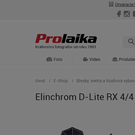
Otváracie 
Kráľovstvo fotografov od roku 1993
Foto
Video
Prísluš
Úvod
E-Shop
Blesky, svetlá a štúdiová výba
Elinchrom D-Lite RX 4/4