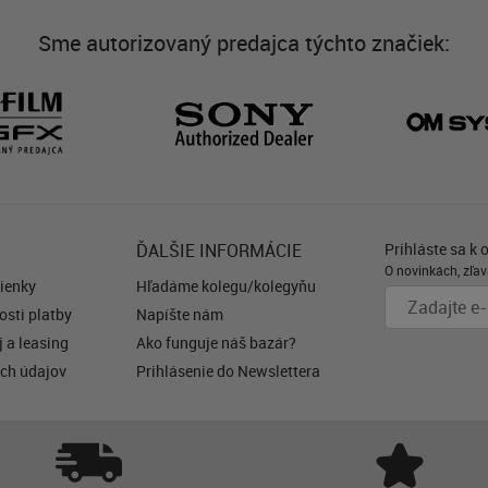
Sme autorizovaný predajca týchto značiek:
ĎALŠIE INFORMÁCIE
Prihláste sa k 
O novinkách, zľav
ienky
Hľadáme kolegu/kolegyňu
sti platby
Napíšte nám
 a leasing
Ako funguje náš bazár?
ch údajov
Prihlásenie do Newslettera