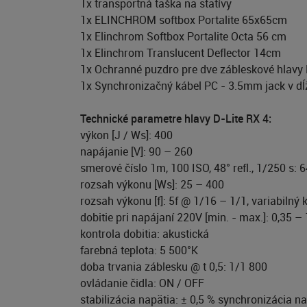
1x transportná taška na statívy
1x ELINCHROM softbox Portalite 65x65cm
1x Elinchrom Softbox Portalite Octa 56 cm
1x Elinchrom Translucent Deflector 14cm
1x Ochranné puzdro pre dve zábleskové hlavy 
1x Synchronizačný kábel PC - 3.5mm jack v d
Technické parametre hlavy D-Lite RX 4:
výkon [J / Ws]: 400
napájanie [V]: 90 – 260
smerové číslo 1m, 100 ISO, 48° refl., 1/250 s: 6
rozsah výkonu [Ws]: 25 – 400
rozsah výkonu [f]: 5f @ 1/16 – 1/1, variabilný k
dobitie pri napájaní 220V [min. - max.]: 0,35 – 
kontrola dobitia: akustická
farebná teplota: 5 500°K
doba trvania záblesku @ t 0,5: 1/1 800
ovládanie čidla: ON / OFF
stabilizácia napätia: ± 0,5 % synchronizácia na