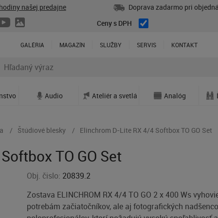
hodiny našej predajne
Doprava zadarmo pri objedná
Ceny s DPH
GALÉRIA
MAGAZÍN
SLUŽBY
SERVIS
KONTAKT
enstvo
Audio
Ateliér a svetlá
Analóg
va
Štúdiové blesky
Elinchrom D-Lite RX 4/4 Softbox TO GO Set
 Softbox TO GO Set
Obj. čislo:
20839.2
Zostava ELINCHROM RX 4/4 TO GO 2 x 400 Ws vyhovi
potrebám začiatočníkov, ale aj fotografických nadšenco