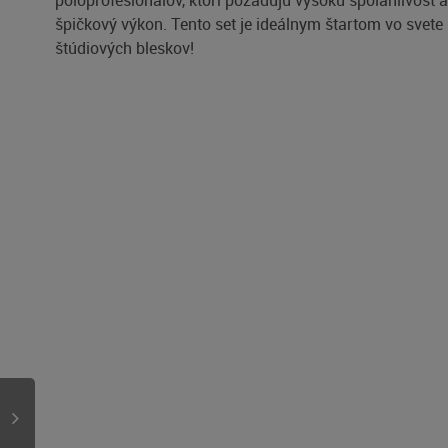
poloprofesionálov, ktorí požadujú vysokú spoľahlivosť 
špičkový výkon. Tento set je ideálnym štartom vo svete
štúdiových bleskov!