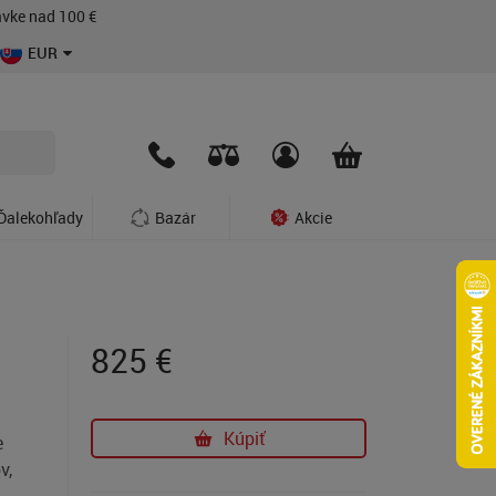
vke nad 100 €
EUR
Ďalekohľady
Bazár
Akcie
825
€
Kúpiť
e
v,