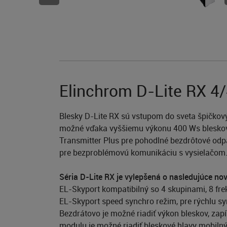
Elinchrom D-Lite RX 4
Blesky D-Lite RX sú vstupom do sveta špičkový
možné vďaka vyššiemu výkonu 400 Ws bleskov p
Transmitter Plus pre pohodlné bezdrôtové od
pre bezproblémovú komunikáciu s vysielačom
Séria D-Lite RX je vylepšená o nasledujúce nov
EL-Skyport kompatibilný so 4 skupinami, 8 fr
EL-Skyport speed synchro režim, pre rýchlu sy
Bezdrátovo je možné riadiť výkon bleskov, zap
modulu je možné riadiť bleskové hlavy mobil