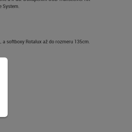
e System.
EL a softboxy Rotalux až do rozmeru 135cm.