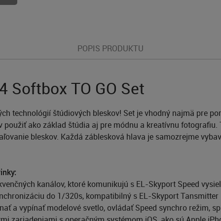
POPIS PRODUKTU
/4 Softbox TO GO Set
ch technológií štúdiových bleskov! Set je vhodný najmä pre por
oužiť ako základ štúdia aj pre módnu a kreatívnu fotografiu.
paľovanie bleskov. Každá záblesková hlava je samozrejme vy
.
inky:
ekvenčných kanálov, ktoré komunikujú s EL-Skyport Speed vysie
nchronizáciu do 1/320s, kompatibilný s EL-Skyport Tansmitter
ínať a vypínať modelové svetlo, ovládať Speed synchro režim, 
nými zariadeniami s operačným systémom iOS, ako sú Apple iP