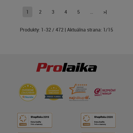
1
2
3
4
5
…
>|
Produkty:
1
-
32
/
472
| Aktuálna strana:
1
/
15