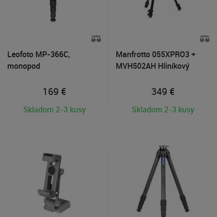
Leofoto MP-366C,
Manfrotto 055XPRO3 +
monopod
MVH502AH Hliníkový
statív s hlavou
169
€
349
€
Skladom 2-3 kusy
Skladom 2-3 kusy