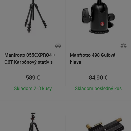
Manfrotto 055CXPRO4 +
Manfrotto 498 Guľová
Q6T Karbónový statív s
hlava
havou
589
€
84,90
€
Skladom 2-3 kusy
Skladom posledný kus