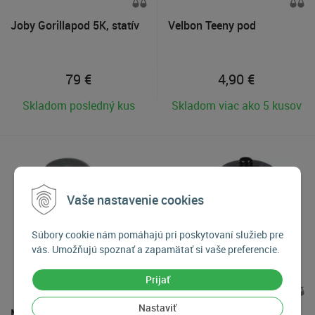
Joby Gorillapod 5K, statív
Velbon Teeny pod
79
€
4,90
€
Skladom posledný kus
Skladom viac ako 5 kusov
Vaše nastavenie cookies
Súbory cookie nám pomáhajú pri poskytovaní služieb pre
vás. Umožňujú spoznať a zapamätať si vaše preferencie.
Prijať
Nastaviť
Manfrotto 468MG
Manfrotto Mini Guľová