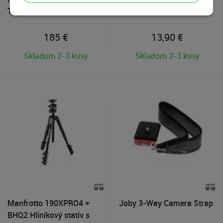
Trojcestná hlava
hlava
185
€
13,90
€
Skladom 2-3 kusy
Skladom 2-3 kusy
Manfrotto 190XPRO4 +
Joby 3-Way Camera Strap
BHQ2 Hliníkový statív s