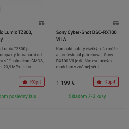
c Lumix TZ300,
Sony Cyber-Shot DSC-RX100
ný
VII A
 Lumix TZ300 je
Kompakt nabitý všetkým, čo môže
kompaktý fotoaparát od
aj profesionál potrebovať. Sony
cu s 1" snímačom CMOS,
RX100 VII je ďalším evolučným
mi 20,9 MPx. Jeho
modelom v známej sérii.
 certifikátom LEICA
Vysoko rozsahový objektív Vario
hniskový rozsah 24 –
Tessar 24 - 200mms o
Kúpiť
1 199
€
Kúpiť
o umožňuje zachytiť
svetelnosťou f / 2,8 - 4,5 je novo
rozsiahlych krajiniek až
doplnený o Real-time Eye AF (ľudí
dom posledný kus
Skladom 2-3 kusy
né objekty s presnosťou.
aj zvieratá, rovnaké ako u
tlivý snímač
bezzrcadloviek).
uje šum v nočných
Na tele fotoaparátu nájdeme aj
 zachováva prirodzený
mikrofón jack, ktorý je podporený
é detaily.
výkonnejšou stabilizáciou.
1 "palcový CMOS snímač s