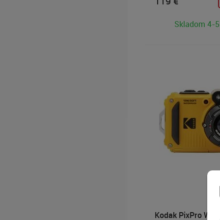
119
€
LCD displej, podporu
videa vo Full HD rozlí
Skladom 4-5
napájanie 2× AA baté
Kodak PixPro WPZ2 