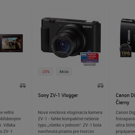
video vo Full HD kvalite s až 60
FPS (2x slowmotion). Hybridný AF
zaostrovací systém. Elektronická
vodováha. Zápis do formátu RAW
/ vstavaný RAW konvertor
Bluetooth® a bezdrôtová LAN
duálna komunikácia.
-25%
Akcia
Sony ZV-1 Vlogger
Canon Di
Čierny
je veľmi
Nová vrecková vlogovacia kamera
Canon Dig
 obľúbenými
ZV-1 - ľahké kompaktné riešenie
fotoaparát
i. Vďaka
typu „všetko v jednom“. ZV-1 bola
ultra štíh
ko ZV-1
navrhnutá priamo pre tvorcov
pripájani