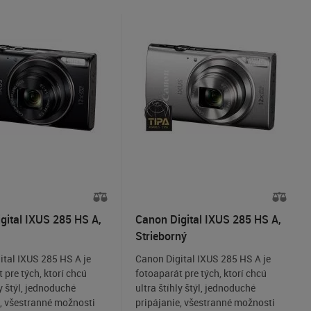
priehľadnej edície Mystery.
gital IXUS 285 HS A,
Canon Digital IXUS 285 HS A,
Strieborný
ital IXUS 285 HS A je
Canon Digital IXUS 285 HS A je
 pre tých, ktorí chcú
fotoaparát pre tých, ktorí chcú
ly štýl, jednoduché
ultra štíhly štýl, jednoduché
e, všestranné možnosti
pripájanie, všestranné možnosti