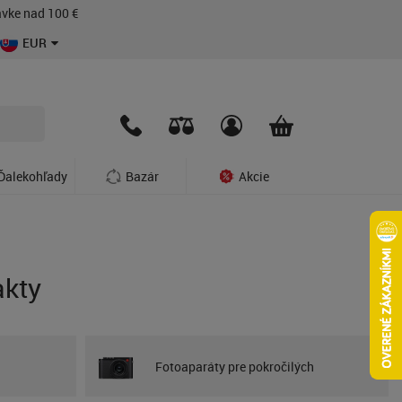
vke nad 100 €
EUR
Ďalekohľady
Bazár
Akcie
akty
Fotoaparáty pre pokročilých