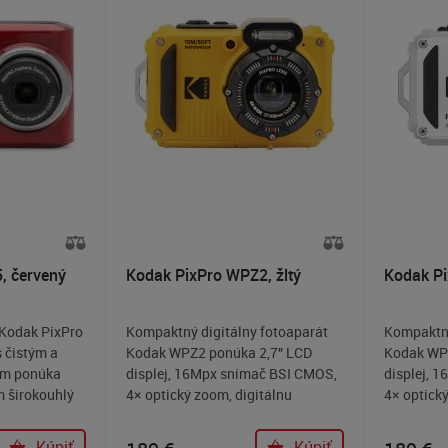
, červený
Kodak PixPro WPZ2, žltý
Kodak Pi
 Kodak PixPro
Kompaktný digitálny fotoaparát
Kompaktný
 čistým a
Kodak WPZ2 ponúka 2,7" LCD
Kodak WP
om ponúka
displej, 16Mpx snímač BSI CMOS,
displej, 
 širokouhlý
4× optický zoom, digitálnu
4× optický
zoom,
stabilizáciu obrazu, vodotesnosť
stabilizá
 obrazu, 2,7"
do 15 metrov, odolnosť voči
do 15 metr
Kúpiť
Kúpiť