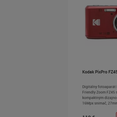
Kodak PixPro FZ45
Digitálny fotoaparát
Friendly Zoom FZ45 s
kompaktným dizajn
16Mpx snímač, 27mm
objektív, 4× optický 
digitálnu stabilizácia