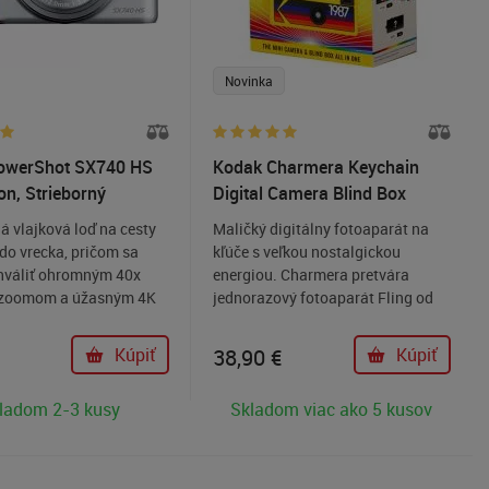
Novinka
owerShot SX740 HS
Kodak Charmera Keychain
ion, Strieborný
Digital Camera Blind Box
 vlajková loď na cesty
Maličký digitálny fotoaparát na
do vrecka, pričom sa
kľúče s veľkou nostalgickou
hváliť ohromným 40x
energiou. Charmera pretvára
 zoomom a úžasným 4K
jednorazový fotoaparát Fling od
m videozáznamov.
spoločnosti Kodak z roku 1987 na
súčasnosť a mení každodenné
Kúpiť
38,90
€
Kúpiť
okamihy na hravé spomienkové
predmety - kompletne s
ladom 2-3 kusy
Skladom viac ako 5 kusov
prekvapivým balením "blind box" a
siedmimi zberateľskými štýlmi. V
každej škatuľke objavíte náhodne
jeden dizajn vrátane vzácnej