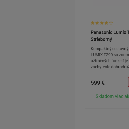
Panasonic Lumix 
Strieborný
Kompaktný cestovný 
LUMIX TZ99 so zoom
užitočných funkcií je
zachytenie dobrodru
života.
599
€
Skladom viac ak