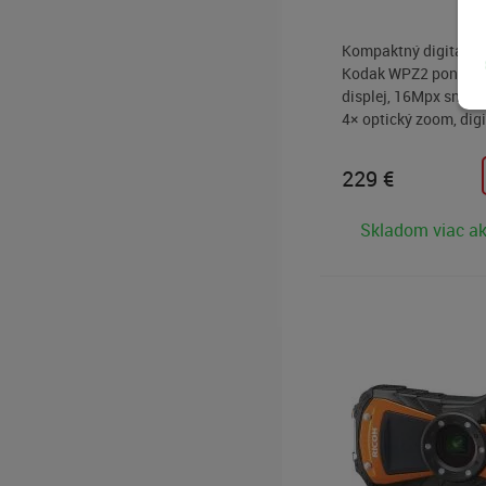
Kompaktný digitálny
Kodak WPZ2 ponúka 
displej, 16Mpx sním
4× optický zoom, dig
stabilizáciu obrazu,
do 15 metrov, odolno
229
€
nárazom do 2 metrov
nahrávania videa v ro
Skladom viac ak
1080p.