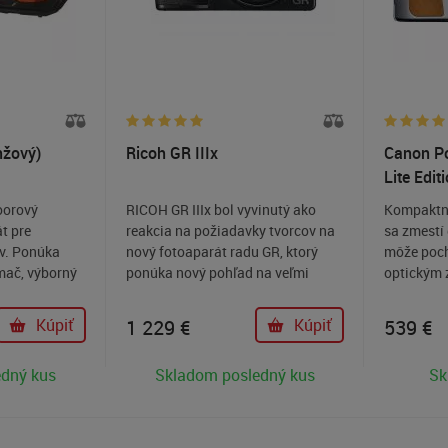
nžový)
Ricoh GR IIIx
Canon P
Lite Edit
oorový
RICOH GR IIIx bol vyvinutý ako
Kompaktná
t pre
reakcia na požiadavky tvorcov na
sa zmestí 
v. Ponúka
nový fotoaparát radu GR, ktorý
môže poc
ač, výborný
ponúka nový pohľad na veľmi
optickým
 (28-
uznávaný RICOH GR III. Možnosť
rozlíšení
ll HD
zápisu snímok do RAW formátu a
Kúpiť
1 229
€
Kúpiť
539
€
encie,
manuálneho nastavenia
azuvzdornosť
expozičného času aj clony iste
edný kus
Skladom posledný kus
Sk
ring okolo
nadchne veľa fotografov,
zaoberajúcich sa krajinársku,
akčnou aj dokumentárnou
fotografiou. Odolné horčíkové telo,