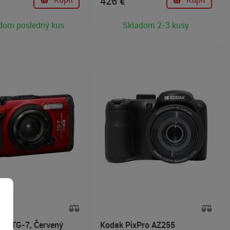
426
€
o 2 metrov a podporou
nabíjanie, možnosť natáčania 4K
 videa v rozlíšení
30p videa, 3" dotyková LCD
dom posledný kus
Skladom 2-3 kusy
obrazovka alebo optická
stabilizácia. Skrátka praktický
foťák, s ktorým nafotíte širokouhlé
zábery krajiny, astro snímky aj
makro.
em TG-7, Červený
Kodak PixPro AZ255