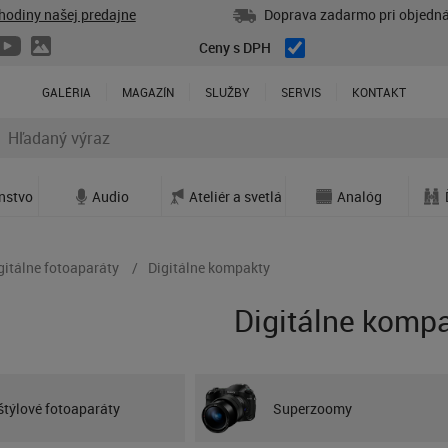
hodiny našej predajne
Doprava zadarmo pri objedná
Ceny s DPH
GALÉRIA
MAGAZÍN
SLUŽBY
SERVIS
KONTAKT
enstvo
Audio
Ateliér a svetlá
Analóg
gitálne fotoaparáty
Digitálne kompakty
Digitálne komp
štýlové fotoaparáty
Superzoomy