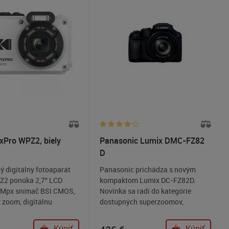
rozlíšením 20,1 Mpx. 3 "dotyková
obrazovka je výklopná a to aj do
selfie módu. Ak nechcete používať
displej, je k dispozícii elektronický
hľadáčik s rozlíšením 2,36M
bodov.
xPro WPZ2, biely
Panasonic Lumix DMC-FZ82
D
 digitálny fotoaparát
Panasonic prichádza s novým
Z2 ponúka 2,7" LCD
kompaktom Lumix DC-FZ82D.
16Mpx snímač BSI CMOS,
Novinka sa radí do kategórie
 zoom, digitálnu
dostupných superzoomov,
ciu obrazu, vodotesnosť
ponúkne ale množstvo moderných
ov, odolnosť voči
funkcií. Nechýba napríklad USB-C
Kúpiť
Kúpiť