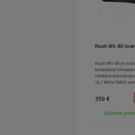
Ricoh WG-80 (ora
Ricoh WG-80 je outd
kompaktný fotoapará
všetkých dobrodruho
16,7 MPix CMOS sním
objektív s 5x zoomom
140mm), 2,7“ LCD, Fu
359
€
1920×1080 videoskev
nárazuvzdornosť, mr
Skladom posl
a utesnené telo. LED 
objektívu.