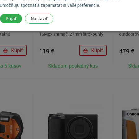
Umožňujú spoznať a zapamätať si vaše preferencie.
 fotoaparát
Digitálny fotoaparát Kodak PixPro
Odolný fo
Prijať
Nastaviť
2,7" LCD
Friendly Zoom FZ45 s čistým a
ideálnym 
ač BSI CMOS,
kompaktným dizajnom ponúka
milovníka
itálnu
16Mpx snímač, 27mm širokouhlý
outdoorový
 vodotesnosť
objektív, 4× optický zoom,
človeka, k
sť voči
digitálnu stabilizácia obrazu, 2,7"
nechce bá
Kúpiť
119
€
Kúpiť
479
€
 a podporou
LCD displej, podporu nahrávania
do hĺbky 
zlíšení
videa vo Full HD rozlíšení a
nárazu/mr
o 5 kusov
Skladom posledný kus
Skla
napájanie 2× AA batériami.
kvalitné f
RAW a JPE
stabilizác
možnosť o
zhotovený
telefónu 