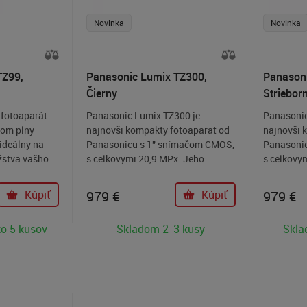
Novinka
Novinka
TZ99,
Panasonic Lumix TZ300,
Panasoni
Čierny
Striebor
fotoaparát
Panasonic Lumix TZ300 je
Panasonic
om plný
najnovši kompaktý fotoaparát od
najnovši 
 ideálny na
Panasonicu s 1" snímačom CMOS,
Panasoni
žstva vášho
s celkovými 20,9 MPx. Jeho
s celkový
objektív s certifikátom LEICA
objektív s
pokrýva ohniskový rozsah 24 –
pokrýva o
Kúpiť
979
€
Kúpiť
979
€
360 mm, čo umožňuje zachytiť
360 mm, č
všetko od rozsiahlych krajiniek až
všetko od 
o 5 kusov
Skladom 2-3 kusy
Skla
po vzdialené objekty s presnosťou.
po vzdiale
Vysoko citlivý snímač
Vysoko ci
minimalizuje šum v nočných
minimaliz
scénach a zachováva prirodzený
scénach a
jas a jemné detaily.
jas a jemn