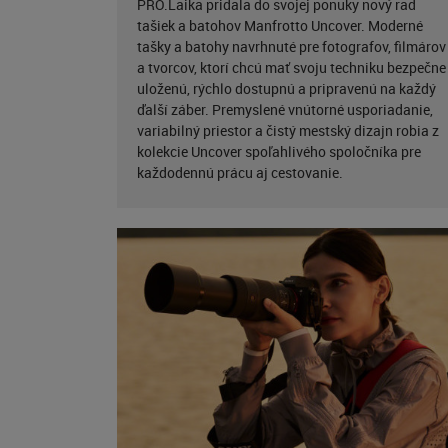
PRO.Laika pridala do svojej ponuky nový rad
tašiek a batohov Manfrotto Uncover. Moderné
tašky a batohy navrhnuté pre fotografov, filmárov
a tvorcov, ktorí chcú mať svoju techniku bezpečne
uloženú, rýchlo dostupnú a pripravenú na každý
ďalší záber. Premyslené vnútorné usporiadanie,
variabilný priestor a čistý mestský dizajn robia z
kolekcie Uncover spoľahlivého spoločníka pre
každodennú prácu aj cestovanie.