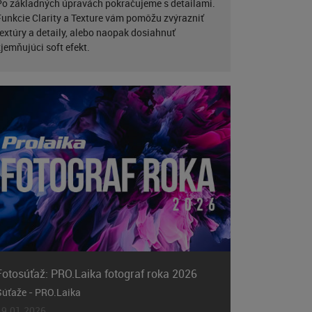
Po základných úpravách pokračujeme s detailami.
Funkcie Clarity a Texture vám pomôžu zvýrazniť
textúry a detaily, alebo naopak dosiahnuť
zjemňujúci soft efekt.
Fotosúťaž: PRO.Laika fotograf roka 2026
Súťaže - PRO.Laika
19.01.2026