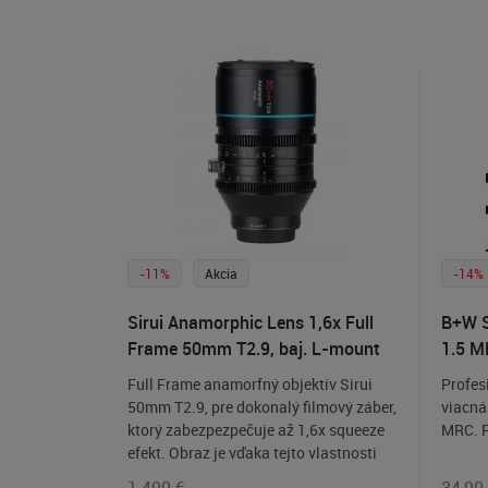
-11%
Akcia
-14%
Sirui Anamorphic Lens 1,6x Full
B+W S
Frame 50mm T2.9, baj. L-mount
1.5 M
Full Frame anamorfný objektív Sirui
Profesi
50mm T2.9, pre dokonalý filmový záber,
viacná
ktorý zabezpezpečuje až 1,6x squeeze
MRC. 
efekt. Obraz je vďaka tejto vlastnosti
objektívu pri snímaní oveľa širší a