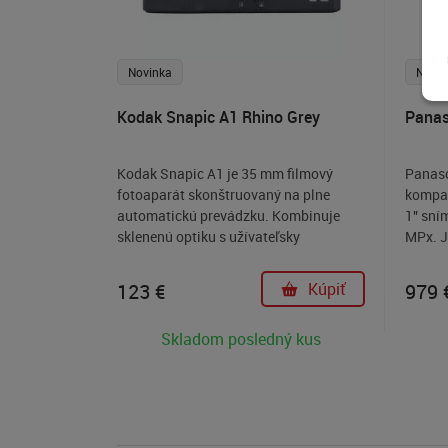
Novinka
Novin
Kodak Snapic A1 Rhino Grey
Panas
Kodak Snapic A1 je 35 mm filmový
Panaso
fotoaparát skonštruovaný na plne
kompak
automatickú prevádzku. Kombinuje
1" sní
sklenenú optiku s užívateľsky
MPx. J
prívetivými funkciami a ponúka
LEICA 
praktický vstupný bod do analógovej
360 mm
123 €
Kúpiť
979 
fotografie a zároveň poskytuje
od rozs
kreatívne možnosti pre skúsenejších
vzdial
Skladom posledný kus
filmových fotografov.
citliv
nočnýc
prirodz