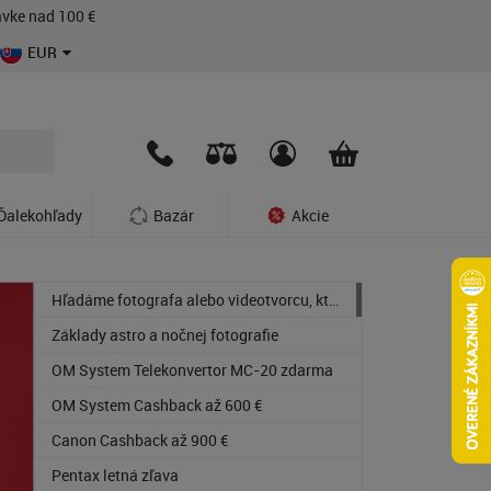
vke nad 100 €
EUR
Ďalekohľady
Bazár
Akcie
Sony okamžitá zľava až 41%
Hľadáme fotografa alebo videotvorcu, ktorý vie dobre poradiť zákazníkovi
Základy astro a nočnej fotografie
OM System Telekonvertor MC-20 zdarma
OM System Cashback až 600 €
Canon Cashback až 900 €
Pentax letná zľava