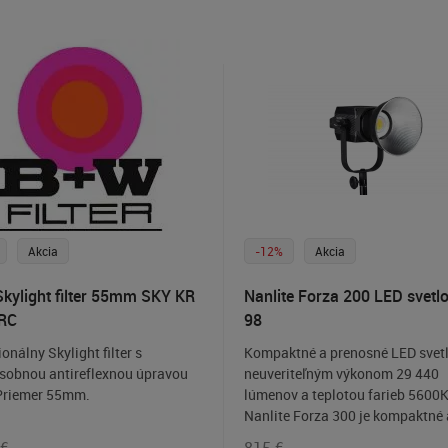
Akcia
-12%
Akcia
kylight filter 55mm SKY KR
Nanlite Forza 200 LED svetl
RC
98
onálny Skylight filter s
Kompaktné a prenosné LED svetl
sobnou antireflexnou úpravou
neuveriteľným výkonom 29 440
Priemer 55mm.
lúmenov a teplotou farieb 5600K
Nanlite Forza 300 je kompaktné 
prenosné štúdiové LED svetlo s