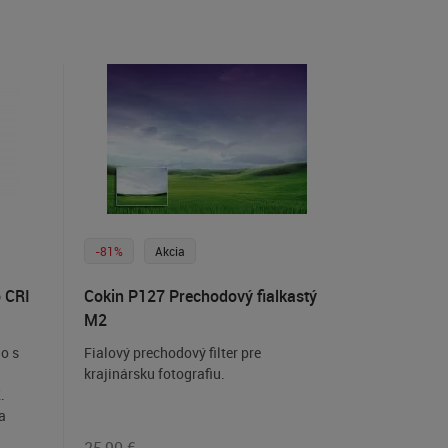
-81%
Akcia
o CRI
Cokin P127 Prechodový fialkastý
M2
o s
Fialový prechodový filter pre
krajinársku fotografiu.
.
a