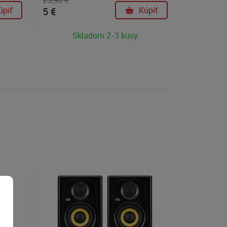
25,90 €
om k
úpiť
5 €
Kúpiť
Skladom 2-3 kusy