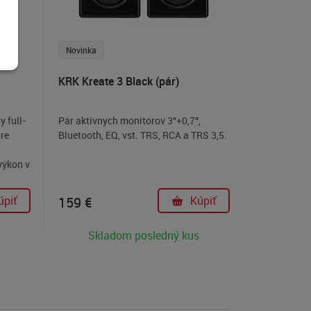
Novinka
KRK Kreate 3 Black (pár)
y full-
Pár aktívnych monitorov 3"+0,7",
re
Bluetooth, EQ, vst. TRS, RCA a TRS 3,5.
 výkon v
ímaču
,
úpiť
159 €
Kúpiť
Skladom posledný kus
a videu
očnú
aj