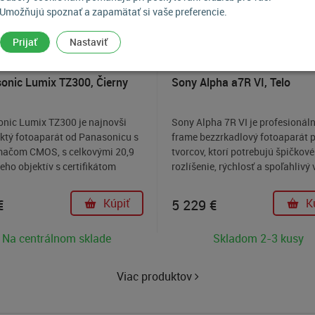
Umožňujú spoznať a zapamätať si vaše preferencie.
Prijať
Nastaviť
ka
Novinka
onic Lumix TZ300, Čierny
Sony Alpha a7R VI, Telo
nic Lumix TZ300 je najnovši
Sony Alpha 7R VI je profesionáln
tý fotoaparát od Panasonicu s
frame bezzrkadlový fotoaparát p
mačom CMOS, s celkovými 20,9
tvorcov, ktorí potrebujú špičkové
eho objektív s certifikátom
rozlíšenie, rýchlosť a spoľahlivý
pokrýva ohniskový rozsah 24 –
jednom tele. Vďaka 66,8 Mpx sn
, čo umožňuje zachytiť všetko
Exmor RS, procesoru BIONZ XR2
€
Kúpiť
5 229 €
K
iahlych krajiniek až po
inteligentnému automatickému
ené objekty s presnosťou. Vysoko
zaostrovaniu v reálnom čase,
Na centrálnom sklade
Skladom 2-3 kusy
ý snímač minimalizuje šum v
sériovému snímaniu až 30 sn./s 
h scénach a zachováva
až v rozlíšení 8K prináša výnim
ený jas a jemné detaily.
kvalitu obrazu pri fotografovaní 
Viac produktov
nakrúcaní.