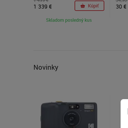
1 499 €
34,90
poskytuje filmový zážitok. Výsledok sú
1 339 €
Kúpiť
30 €
pohlcujúce zábery v štýle IMAX a
typické oválne rozostrenie svetla.
Skladom posledný kus
Novinky