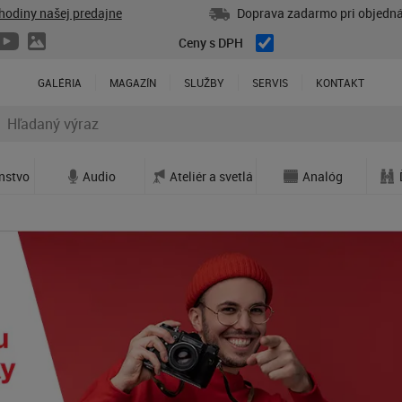
hodiny našej predajne
Doprava zadarmo pri objedná
Ceny s DPH
GALÉRIA
MAGAZÍN
SLUŽBY
SERVIS
KONTAKT
enstvo
Audio
Ateliér a svetlá
Analóg