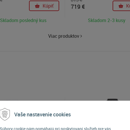
 €
815 €
pozoruhodným výkonom vzhľad
Kúpiť
719 €
K
jeho veľkosti. Váži iba 2,3 kg.
Skladom posledný kus
Skladom 2-3 kusy
Viac produktov
Vaše nastavenie cookies
Súbory cookie nám pomáhajú pri poskytovaní služieb pre vás.