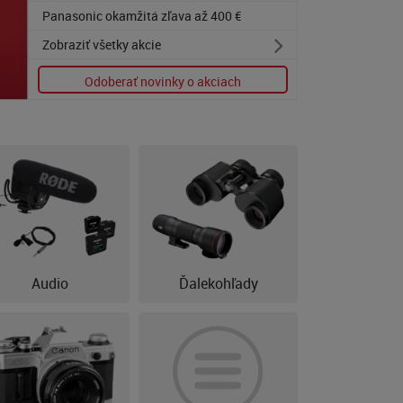
Panasonic okamžitá zľava až 400 €
Panasonic Lumix Soft Bundle Promo
Zobraziť všetky akcie
Canon Cashback na tlačiarne
Odoberať novinky o akciach
Splátkový predaj Quatro
Panasonic 5 ročná záruka
Sony študentský cashback
Fujifilm predĺžená záruka 36 mesiacov
Vyskúšaj kým kúpiš
Audio
Ďalekohľady