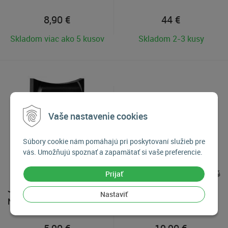
8,90
€
44
€
Skladom viac ako 5 kusov
Skladom 2-3 kusy
Vaše nastavenie cookies
Súbory cookie nám pomáhajú pri poskytovaní služieb pre
vás. Umožňujú spoznať a zapamätať si vaše preferencie.
Prijať
Jupio Charger Plate pre
Hama rýchla sieťová USB
Nastaviť
Nikon EN-EL15
nabíjačka 4x USB (1x QC),
33 W