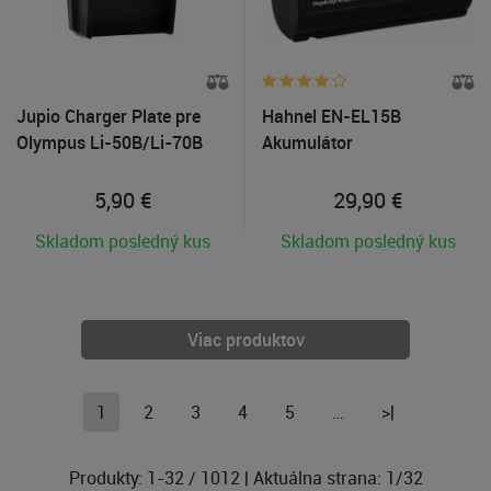
Jupio Charger Plate pre
Hahnel EN-EL15B
Olympus Li-50B/Li-70B
Akumulátor
5,90
€
29,90
€
Skladom posledný kus
Skladom posledný kus
Viac produktov
1
2
3
4
5
…
>|
Produkty:
1
-
32
/
1012
| Aktuálna strana:
1
/
32