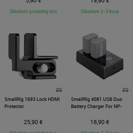
5,90
€
19,90
€
Skladom posledný kus
Skladom 2-3 kusy
SmallRig 1693 Lock HDMI
SmallRig 4081 USB Duo
Protector
Battery Charger For NP-
FW50 Batteries
25,90
€
18,90
€