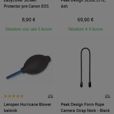
EasyCover Screen
Peak Design SLIDE LITE,
Protector pre Canon EOS
Ash
70D
8,90
€
69,90
€
Skladom viac ako 5 kusov
Skladom 4-5 kusov
Lenspen Hurricane Blower
Peak Design Form Rope
balónik
Camera Strap Neck - Black