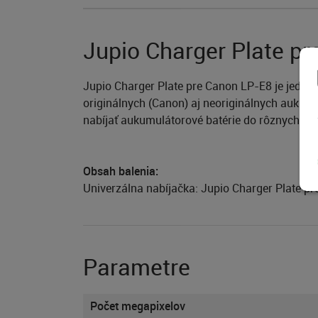
Jupio Charger Plate p
Jupio Charger Plate pre Canon LP-E8 je jednod
originálnych (Canon) aj neoriginálnych aukum
nabíjať aukumulátorové batérie do rôznych foto
Obsah balenia:
Univerzálna nabíjačka: Jupio Charger Plate p
Parametre
Počet megapixelov