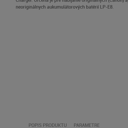
Charger. Určená je pre nabíjanie originálnych (Canon) a
neoriginálnych aukumulátorových batérií LP-E8.
POPIS PRODUKTU
PARAMETRE