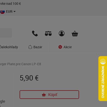
vke nad 100 €
EUR
Ďalekohľady
Bazár
Akcie
rger Plate pre Canon LP-E8
5,90
€
Kúpiť
gle