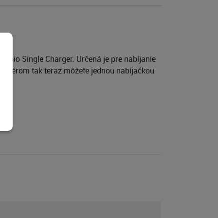
upio Single Charger. Určená je pre nabíjanie
daptérom tak teraz môžete jednou nabíjačkou