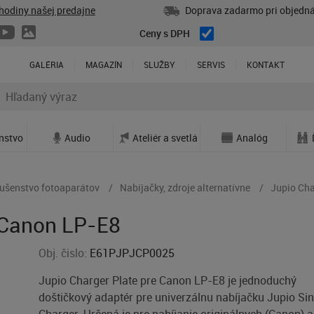
hodiny našej predajne
Doprava zadarmo pri objedná
Ceny s DPH
GALÉRIA
MAGAZÍN
SLUŽBY
SERVIS
KONTAKT
enstvo
Audio
Ateliér a svetlá
Analóg
lušenstvo fotoaparátov
Nabíjačky, zdroje alternatívne
Jupio Cha
 Canon LP-E8
Obj. čislo:
E61PJPJCP0025
Jupio Charger Plate pre Canon LP-E8 je jednoduchý
doštičkový adaptér pre univerzálnu nabíjačku Jupio Sin