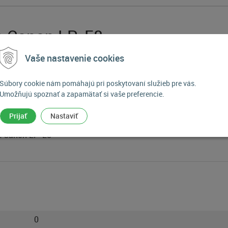
re Canon LP-E8
Vaše nastavenie cookies
uchý doštičkový adaptér pre modulárnu univerzálnu nabíjačku J
ulátorových batérií LP-E8. Vďaka vymeniteľným doštičkovým a
Súbory cookie nám pomáhajú pri poskytovaní služieb pre vás.
aparátov, čo sa hodí nielen v domácnosti, ale aj na cestách.
Umožňujú spoznať a zapamätať si vaše preferencie.
Prijať
Nastaviť
re Canon LP-E8
0