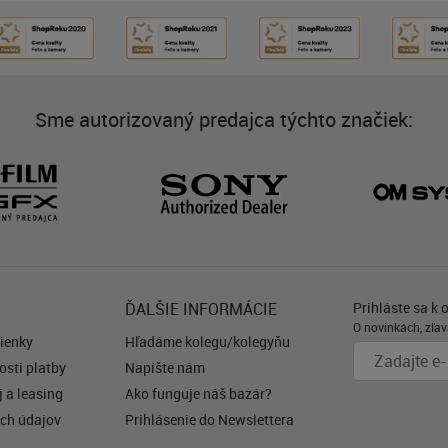
Sme autorizovaný predajca týchto značiek:
ĎALŠIE INFORMÁCIE
Prihláste sa k 
O novinkách, zľav
ienky
Hľadáme kolegu/kolegyňu
sti platby
Napíšte nám
 a leasing
Ako funguje náš bazár?
ch údajov
Prihlásenie do Newslettera