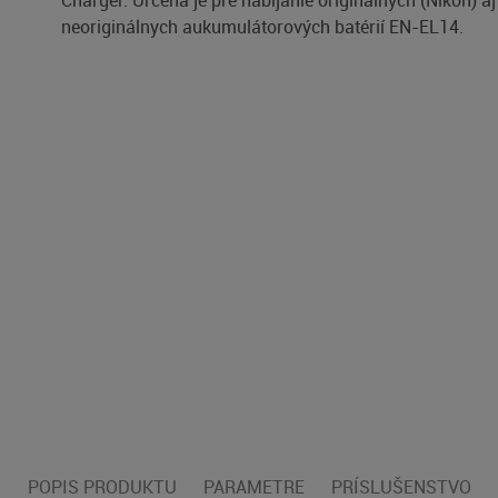
Charger. Určená je pre nabíjanie originálnych (Nikon) aj
neoriginálnych aukumulátorových batérií EN-EL14.
POPIS PRODUKTU
PARAMETRE
PRÍSLUŠENSTVO