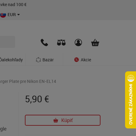
vke nad 100 €
EUR
Ďalekohľady
Bazár
Akcie
rger Plate pre Nikon EN-EL14
5,90
€
Kúpiť
gle