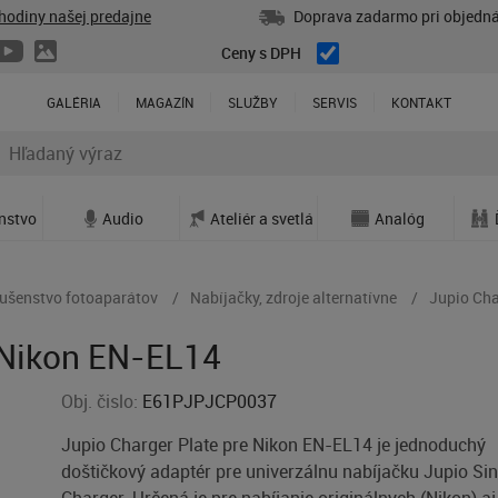
hodiny našej predajne
Doprava zadarmo pri objedná
Ceny s DPH
GALÉRIA
MAGAZÍN
SLUŽBY
SERVIS
KONTAKT
enstvo
Audio
Ateliér a svetlá
Analóg
lušenstvo fotoaparátov
Nabíjačky, zdroje alternatívne
Jupio Cha
 Nikon EN-EL14
Obj. čislo:
E61PJPJCP0037
Jupio Charger Plate pre Nikon EN-EL14 je jednoduchý
doštičkový adaptér pre univerzálnu nabíjačku Jupio Sin