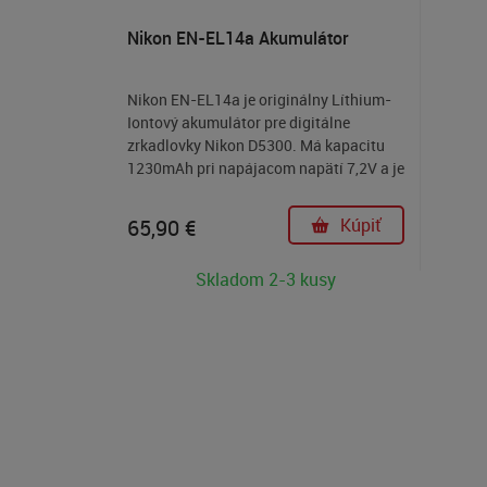
Nikon EN-EL14a Akumulátor
Nikon EN-EL14a je originálny Líthium-
Iontový akumulátor pre digitálne
zrkadlovky Nikon D5300. Má kapacitu
1230mAh pri napájacom napätí 7,2V a je
zameniteľný s akumulátorom Nikon EN-
EL14.
65,90
€
Kúpiť
Skladom 2-3 kusy