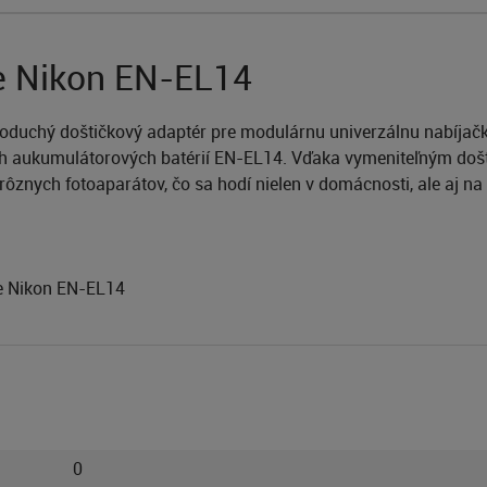
re Nikon EN-EL14
oduchý doštičkový adaptér pre modulárnu univerzálnu nabíjačk
nych aukumulátorových batérií EN-EL14. Vďaka vymeniteľným do
ôznych fotoaparátov, čo sa hodí nielen v domácnosti, ale aj na
re Nikon EN-EL14
0