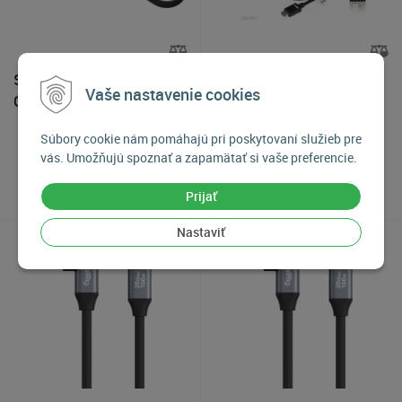
SmallRig 5074 USB-C Data
Club3D Kabel HDMI 2.1
Vaše nastavenie cookies
Cable (Straight to Straight,
Ultra High Speed 4K
60cm (40Gbps + 240W +
8K60Hz 48Gbps (M/M),
Súbory cookie nám pomáhajú pri poskytovaní služieb pre
8K)
2m
24,90
€
29,90
€
vás. Umožňujú spoznať a zapamätať si vaše preferencie.
Skladom 2-3 kusy
Skladom 2-3 kusy
Prijať
Nastaviť