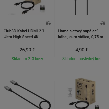
Club3D Kabel HDMI 2.1
Hama sieťový napájací
Ultra High Speed 4K
kábel, euro vidlica, 0,75 m
8K60Hz 48Gbps (M/M),
1m
26,90
€
4,90
€
Skladom 2-3 kusy
Skladom posledný kus