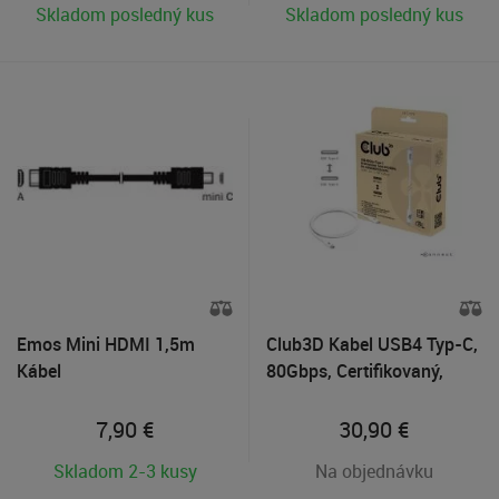
Skladom posledný kus
Skladom posledný kus
Emos Mini HDMI 1,5m
Club3D Kabel USB4 Typ-C,
Kábel
80Gbps, Certifikovaný,
4K540Hz, 8K240Hz,
16K60Hz, PD 240W, biely
7,90
€
30,90
€
Skladom 2-3 kusy
Na objednávku