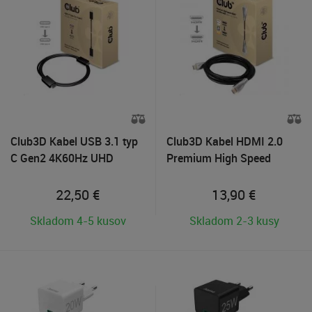
Club3D Kabel USB 3.1 typ
Club3D Kabel HDMI 2.0
C Gen2 4K60Hz UHD
Premium High Speed
Power Delivery 100W,
4K60Hz UHD, 1m
(M/M), 80cm
22,50
€
13,90
€
Skladom 4-5 kusov
Skladom 2-3 kusy