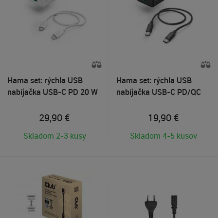
Hama set: rýchla USB
Hama set: rýchla USB
nabíjačka USB-C PD 20 W
nabíjačka USB-C PD/QC
+ kábel USB-C Lightning
25 W + kábel USB C-C 1,5
1m
m
29,90
€
19,90
€
Skladom 2-3 kusy
Skladom 4-5 kusov