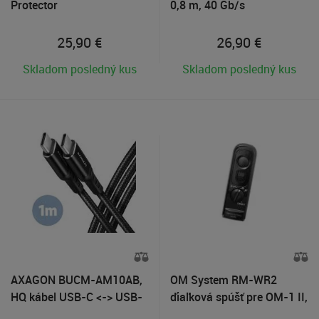
Protector
0,8 m, 40 Gb/s
25,90
€
26,90
€
Skladom posledný kus
Skladom posledný kus
AXAGON BUCM-AM10AB,
OM System RM-WR2
HQ kábel USB-C <-> USB-
ďiaľková spúšť pre OM-1 II,
C, 1 m, USB 2.0, 3A, ALU,
OM-3, OM-5 II