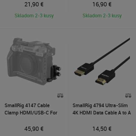
21,90
€
16,90
€
Skladom 2-3 kusy
Skladom 2-3 kusy
SmallRig 4147 Cable
SmallRig 4794 Ultra-Slim
Clamp HDMI/USB-C For
4K HDMI Data Cable A to A
Fujifilm X-T5
100cm
45,90
€
14,50
€