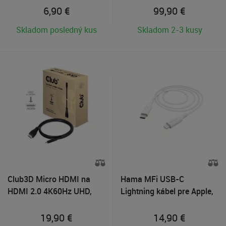
opletenie, čierny
6,90
€
99,90
€
Skladom posledný kus
Skladom 2-3 kusy
Club3D Micro HDMI na
Hama MFi USB-C
HDMI 2.0 4K60Hz UHD,
Lightning kábel pre Apple,
(M/M), 1m
1 m, biely
19,90
€
14,90
€