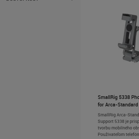
SmallRig 5338 Ph
for Arca-Standard
SmallRig Arca-Stan
Support 5338 je pri
tvorbu mobilného ob
Používateľom telefó