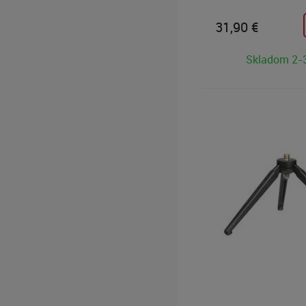
rýchlo prepínať medz
nastaveniami statívo
31,90
€
stabilizátorov DJI RS
Svorka umožňuje ply
Skladom 2-
medzi orientáciou na 
výšku. Dokáže pojať 
šírkou od 64 do 100
telefónu iPhone 16 P
nasadeným puzdrom.
vybavená polohovac
1/4"-20 na pripevneni
zatiaľ čo studená pät
strane uľahčuje mon
mikrofónov alebo vid