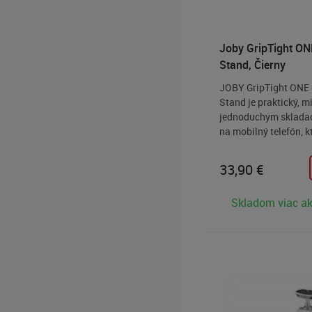
Joby GripTight ON
Stand, Čierny
JOBY GripTight ONE 
Stand je praktický, mi
jednoduchým sklada
na mobilný telefón, 
zložení skutočne min
rozmery. Micro statív
33,90
€
pomôže stabilizovať 
fotení môžete mať ke
Skladom viac ak
kdekoľvek zo sebou.