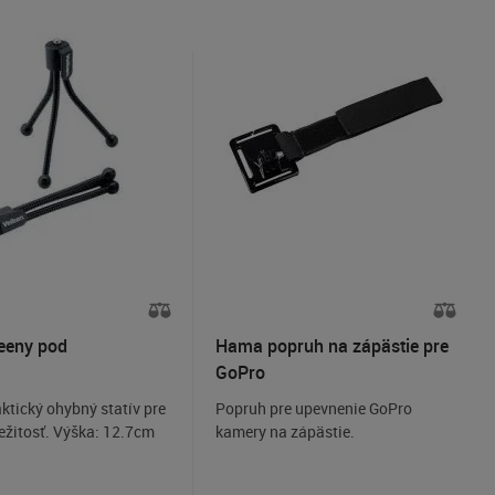
eeny pod
Hama popruh na zápästie pre
GoPro
ktický ohybný statív pre
Popruh pre upevnenie GoPro
ežitosť. Výška: 12.7cm
kamery na zápästie.