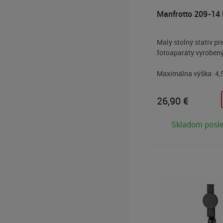
Manfrotto 209-14 M
Malý stolný statív p
fotoaparáty vyrobený 
Maximálna výška: 4,
Výška zloženého stat
Hmotnosť: 90 g
26,90
€
Max. nosnosť: 2 kg
Skladom posl