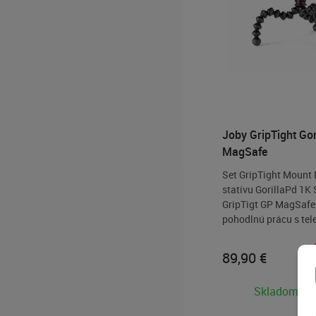
Joby GripTight Gor
MagSafe
Set GripTight Mount
statívu GorillaPd 1K 
GripTigt GP MagSaf
pohodlnú prácu s tel
(grip), stabilizáciu n
ploche (statív) a
89,90
€
stabilizáciu/uchyten
vetve stromu, doprav
Skladom 2-
zábradlia mosta, hor
kameňoch, atď. - Grip 