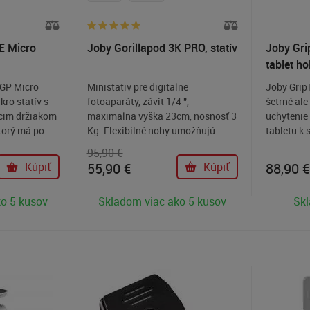
E Micro
Joby Gorillapod 3K PRO, statív
Joby Grip
tablet ho
GP Micro
Ministatív pre digitálne
Joby Grip
kro statív s
fotoaparáty, závit 1/4 ",
šetrné al
cím držiakom
maximálna výška 23cm, nosnosť 3
uchytenie
ktorý má po
Kg. Flexibilné nohy umožňujú
tabletu k 
iatúrne
položiť alebo upevniť statív takmer
upevnenia 
95,90 €
, ktorý vám
všade.
statívom s
Kúpiť
55,90
€
Kúpiť
88,90
€
mobil pri
dykoľvek a
o 5 kusov
Skladom viac ako 5 kusov
Sk