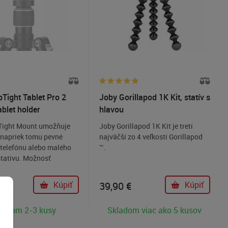
pTight Tablet Pro 2
Joby Gorillapod 1K Kit, statív s
ablet holder
hlavou
Tight Mount umožňuje
Joby Gorillapod 1K Kit je tretí
e napriek tomu pevné
najväčší zo 4 veľkostí Gorillapod
 telefónu alebo malého
™.
statívu. Možnosť
na šírku i na výšku k
 1/4 "skrutkou.
Kúpiť
39,90
€
Kúpiť
ladom 2-3 kusy
Skladom viac ako 5 kusov