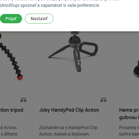
otaj ma,
Umožňujú spoznať a zapamätať si vaše preferencie.
Prijať
Nastaviť
tion tripod
Joby HandyPod Clip Action
Hama prí
guľovou 
Suction 
od Action
Zoznámte sa s HandyPod Clip
Prísavný 
v s dlhými
Action, malým a štýlovým
GoPro kam