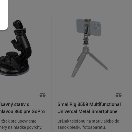
savný statív s
SmallRig 3559 Multifunctional
hlavou 360 pre GoPro
Universal Metal Smartphone
Cup
Holder
držiak pre upevnenie
Držiak telefónu na statív alebo do
ery na hladké povrchy,
sánok blesku fotoaparátu.