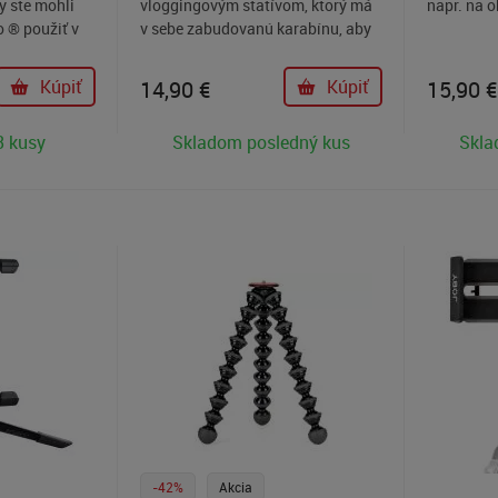
y ste mohli
vloggingovým statívom, ktorý má
napr. na o
 ® použiť v
v sebe zabudovanú karabínu, aby
nu, pretože
vám uľahčil život na cestách!
, konárov,
Kúpiť
14,90
€
Kúpiť
15,90
€
3 kusy
Skladom posledný kus
Skla
-42%
Akcia