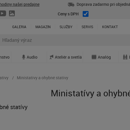
hodiny našej predajne
Doprava zadarmo pri objedná
Ceny s DPH
GALÉRIA
MAGAZÍN
SLUŽBY
SERVIS
KONTAKT
enstvo
Audio
Ateliér a svetlá
Analóg
atívy
Ministatívy a ohybné statívy
Ministatívy a ohybné
bné statívy