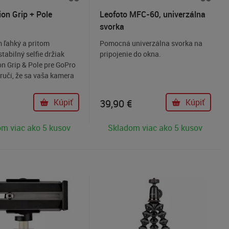
ion Grip + Pole
Leofoto MFC-60, univerzálna
svorka
m ľahký a pritom
Pomocná univerzálna svorka na
tabilný selfie držiak
pripojenie do okna.
on Grip & Pole pre GoPro
ručí, že sa vaša kamera
asť ani v extrémnych
ch. Môžete ho bez
Kúpiť
39,90
€
Kúpiť
 použiť aj pri vodných
nakoľko držiak na
m viac ako 5 kusov
Skladom viac ako 5 kusov
láva takže sa nemusíte
raty vášej kamery pod