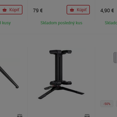
i
profesionálne videokamery.
v typu Arca a
Flexibilné nohy umožňujú uchytiť
Kúpiť
79
€
Kúpiť
4,90
€
 4 Mini.
statív takmer kdekoľvek.
nulý prechod
3 kusy
Skladom posledný kus
Sklado
šírku a na
telefóny so
 mm vrátane
ro Max s
 Základňa je
ím otvorom
e statívu,
ica na jednej
táž
eosvetiel.
-50%