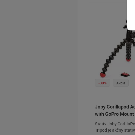
Wrap It! Chyť ma, Om
Postav ma!
-39%
Akcia
Joby Gorillapod Ac
with GoPro Mount
Statív Joby GorillaP
Tripod je akčný statí