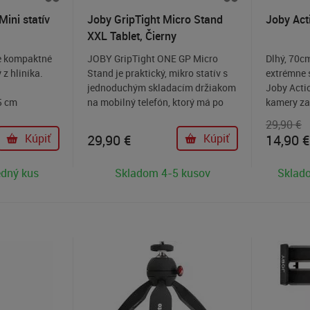
ini statív
Joby GripTight Micro Stand
Joby Act
XXL Tablet, Čierny
re kompaktné
JOBY GripTight ONE GP Micro
Dlhý, 70c
z hliníka.
Stand je praktický, mikro statív s
extrémne s
jednoduchým skladacím držiakom
Joby Acti
5 cm
na mobilný telefón, ktorý má po
kamery za
ívu: 57 cm
zložení skutočne miniatúrne
nebude tri
29,90 €
rozmery. Micro statív, ktorý vám
podmienka
Kúpiť
29,90
€
Kúpiť
14,90
€
pomôže stabilizovať mobil alebo
problémov
tablet pri fotení môžete mať
športoch 
edný kus
Skladom 4-5 kusov
Sklado
kedykoľvek a kdekoľvek zo sebou.
hladine p
obávať st
hladinou.