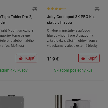
Tight Tablet Pro 2,
Joby Gorillapod 3K PRO Kit,
lder
statív s hlavou
Tight Mount umožňuje
Ohybný ministatív s guľovou
e napriek tomu pevné
hlavou vhodný pre Ultrazoomy,
 telefónu alebo malého
zrkadlovky s väčším objektívom a
statívu. Možnosť
videokamery alebo externé blesky.
na šírku i na výšku k
Flexibilné nohy umožňujú položiť
 1/4 "skrutkou.
alebo upevniť statív takmer všade.
Kúpiť
119
€
Kúpiť
ladom 4-5 kusov
Skladom posledný kus