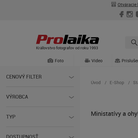
Otváracie 
Kráľovstvo fotografov od roku 1993
Foto
Video
Prísluš
CENOVÝ FILTER
Úvod
E-Shop
St
VÝROBCA
Ministatívy a ohy
TYP
DOSTUPNOSŤ