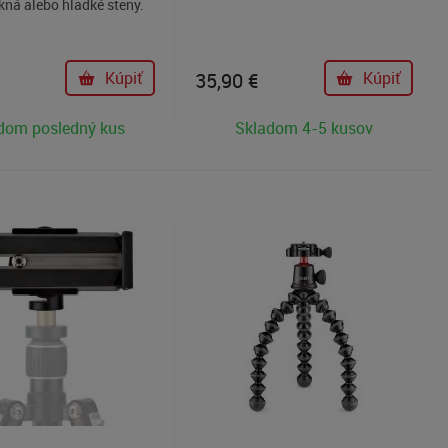
kná alebo hladké steny.
Kúpiť
35,90
€
Kúpiť
dom posledný kus
Skladom 4-5 kusov