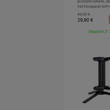
pružnými nohami, ab
Váš fotoaparát GoPro
akomkoľvek type teré
48,90 €
sa ovinie okolo pólov
29,90
€
alebo plotov.
Skladom 2-