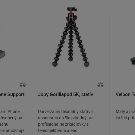
one Support
Joby Gorillapod 5K, statív
Velbon T
dard Phone
Univerzálny flexibilný statív s
Malý a pra
spôsobený na
nosnosťou do 5kg vhodný pre
každú príl
sahu.
profesionálne zrkadlovky s
nov umožňuje
teleobjektívom alebo