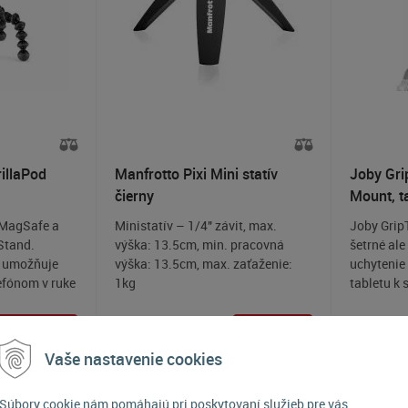
illaPod
Manfrotto Pixi Mini statív
Joby Gri
čierny
Mount, t
 MagSafe a
Ministatív – 1/4" závit, max.
Joby Grip
Stand.
výška: 13.5cm, min. pracovná
šetrné al
e umožňuje
výška: 13.5cm, max. zaťaženie:
uchytenie
efónom v ruke
1kg
tabletu k 
a rovnej
upevnenia 
statívom s
Kúpiť
22,90
€
Kúpiť
55,90
€
ie na
Vaše nastavenie cookies
nej značke,
3 kusy
Skladom 2-3 kusy
Sk
ských
It, Stand It,
Súbory cookie nám pomáhajú pri poskytovaní služieb pre vás.