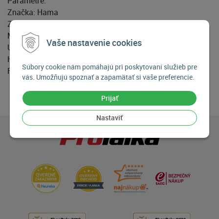
Parametre:
Značka: Hama
Závit/pripojenie: GoPro
Materiál: Plast
Vaše nastavenie cookies
Upevnenie: Svorkové upevnenie
Hmotnosť: 54 g
Súbory cookie nám pomáhajú pri poskytovaní služieb pre
Farba: Čierna
vás. Umožňujú spoznať a zapamätať si vaše preferencie.
Prijať
Nastaviť