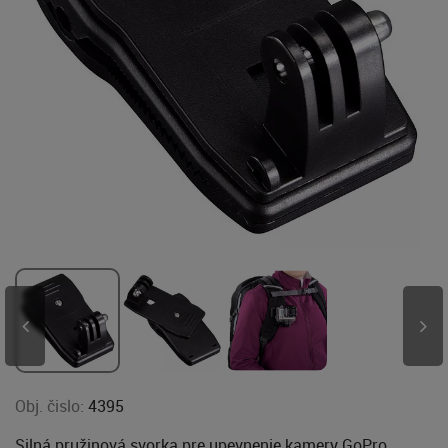
Obj. čislo:
4395
Silná pružinová svorka pre upevnenie kamery GoPro.