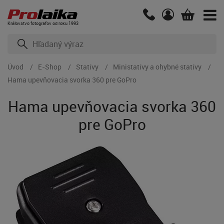
Kráľovstvo fotografov od roku 1993
Úvod
E-Shop
Statívy
Ministatívy a ohybné statívy
Hama upevňovacia svorka 360 pre GoPro
Hama upevňovacia svorka 360
pre GoPro