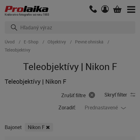
Kráľovstvo fotografov od roku 1993
Úvod
E-Shop
Objektívy
Pevné ohniská
Teleobjektívy
Teleobjektívy | Nikon F
Teleobjektívy | Nikon F
Skryť filter
Zrušiť filtre
Zoradiť:
Prednastavené
Bajonet
Nikon F