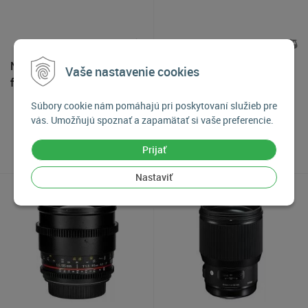
Nikon AF-S Nikkor 500mm
Nikon AF-S Nikkor 800mm
Vaše nastavenie cookies
f/4E FL ED VR
f/5.6E FL ED VR + TC800-
1.25E ED
Súbory cookie nám pomáhajú pri poskytovaní služieb pre
11 449
€
20 199
€
vás. Umožňujú spoznať a zapamätať si vaše preferencie.
Na objednávku
Na objednávku
Prijať
Nastaviť