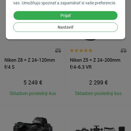
vás. Umožňujú spoznať a zapamätať si vaše preferencie.
Prijať
Nastaviť
Nikon Z8 + Z 24-120mm
Nikon Z5 + Z 24-200mm
f/4 S
f/4-6.3 VR
5 249
€
2 299
€
Skladom posledný kus
Skladom posledný kus