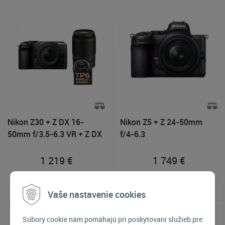
Nikon Z30 + Z DX 16-
Nikon Z5 + Z 24-50mm
50mm f/3.5-6.3 VR + Z DX
f/4-6.3
50-250mm f/4.5-6.3 VR
1 219
€
1 749
€
Skladom 2-3 kusy
Skladom 4-5 kusov
Vaše nastavenie cookies
Súbory cookie nám pomáhajú pri poskytovaní služieb pre