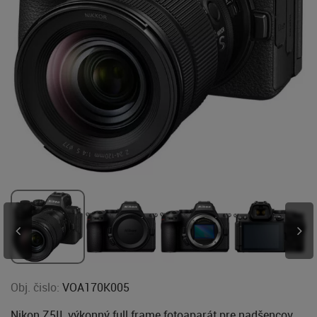
Obj. čislo:
VOA170K005
Nikon Z5II, výkonný full frame fotoaparát pre nadšencov,