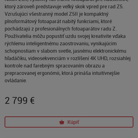
ktorý zároveň predstavuje veľký skok vpred pre rad Z5.
Vzrušujúci všestranný model Z5II je kompaktný
plnoformátový fotoaparát nabitý funkciami, ktoré
pochádzajú z profesionálnych fotoaparátov radu Z.
Používatelia môžu popustiť uzdu svojej kreativite vďaka
rýchlemu inteligentnému zaostrovaniu, vynikajúcim
schopnostiam v slabom svetle, jasnému elektronickému
hľadáčiku, videosekvenciám v rozlíšení 4K UHD, rozsiahlej
kontrole nad farebným spracovaním obrazu a
prepracovanej ergonómii, ktorá prináša intuitívnejšie
ovládanie.
2 799
€
Kúpiť