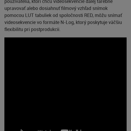
používatelia, ktorí chcú videosekvencie ďalej farebne
upravovať alebo dosiahnuť filmový vzhľad snímok
pomocou LUT tabuliek od spoločnosti RED, môžu snímať
videosekvencie vo formáte N-Log, ktorý poskytuje väčšiu
flexibilitu pri postprodukcii.