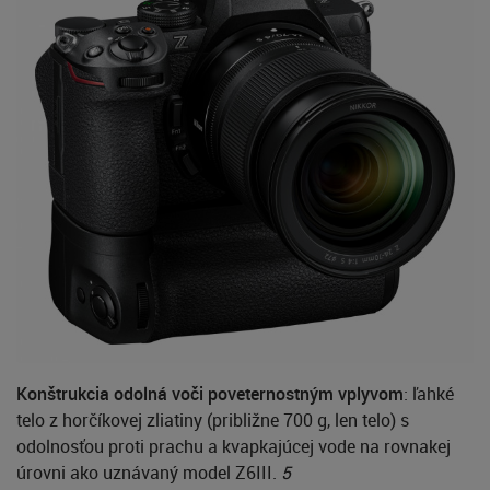
Konštrukcia odolná voči poveternostným vplyvom
: ľahké
telo z horčíkovej zliatiny (približne 700 g, len telo) s
odolnosťou proti prachu a kvapkajúcej vode na rovnakej
úrovni ako uznávaný model Z6III.
5