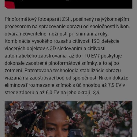
Plnoformátový fotoaparát Z5II, posilnený najvýkonnejším
procesorom na spracovanie obrazu od spoločnosti Nikon,
otvára neuveriteľné možnosti pri snímaní z ruky.
Kombinácia vysokého rozsahu citlivosti ISO, detekcie
viacerých objektov s 3D sledovaním a citlivosti
automatického zaostrovania až do -10 EV
1
poskytuje
dokonale zaostrené plnoformátové snímky, a to aj po
zotmení. Patentovaná technológia stabilizácie obrazu
viazaná na zaostrovací bod od spoločnosti Nikon dokáže
eliminovať rozmazanie snímok s účinnosťou až 7,5 EV v
strede záberu a až 6,0 EV na jeho okraji.
2,3