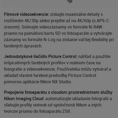
Filmové videosekvencie:
získajte maximálne detaily s
rozlíšením 4K/30p alebo prejdite až na 4K/60p (s APS-C
orezom). Snímajte videozáznamy vo formáte N-RAW
priamo na pamäťovú kartu SD vo fotoaparáte a vytvárajte
záznamy vo formáte N-Log na získanie väčšej flexibility pri
farebných úpravách.
Jednodotykové tlačidlo Picture Control:
náhľad a použitie
inšpiratívnych farebných profilov v reálnom čase na
fotografie a videosekvencie. Používatelia môžu vytvárať a
ukladať vlastné farebné predvoľby Picture Control
pomocou aplikácie Nikon NX Studio.
Prepojenie fotoaparátu s cloudom prostredníctvom služby
Nikon Imaging Cloud:
automatizujte ukladanie fotografií a
sťahujte profily snímok od spoločnosti Nikon a iných
tvorcov priamo do fotoaparátu Z5II.