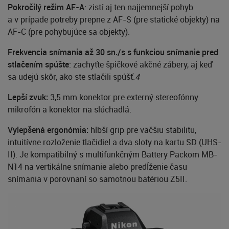
Pokročilý režim AF-A
: zistí aj ten najjemnejší pohyb
a v prípade potreby prepne z AF-S (pre statické objekty) na
AF-C (pre pohybujúce sa objekty).
Frekvencia snímania až 30 sn./s s funkciou snímanie pred
stlačením spúšte
: zachyťte špičkové akčné zábery, aj keď
sa udejú skôr, ako ste stlačili spúšť.
4
Lepší zvuk:
3,5 mm konektor pre externý stereofónny
mikrofón a konektor na slúchadlá.
Vylepšená ergonómia
:
hlbší grip pre väčšiu stabilitu,
intuitívne rozloženie tlačidiel a dva sloty na kartu SD (UHS-
II). Je kompatibilný s multifunkčným Battery Packom MB-
N14 na vertikálne snímanie alebo predĺženie času
snímania v porovnaní so samotnou batériou Z5II.