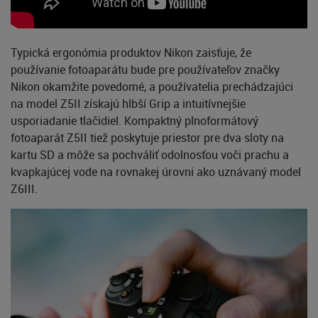
Typická ergonómia produktov Nikon zaisťuje, že
používanie fotoaparátu bude pre používateľov značky
Nikon okamžite povedomé, a používatelia prechádzajúci
na model Z5II získajú hlbší Grip a intuitívnejšie
usporiadanie tlačidiel. Kompaktný plnoformátový
fotoaparát Z5II tiež poskytuje priestor pre dva sloty na
kartu SD a môže sa pochváliť odolnosťou voči prachu a
kvapkajúcej vode na rovnakej úrovni ako uznávaný model
Z6III.