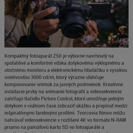
Kompaktný fotoaparát Z5II je výborne navrhnutý na
spoľahlivé a komfortné vďaka dotykovému výklopnému a
otočnému monitoru a elektronickému hľadáčiku s vysokou
svietivosťou 3000 cd/m, ktorý výrazne uľahčuje
komponovanie snímok za jasných podmienok. Kreatívne
ovládacie prvky na snímanie fotografií a videosekvencie
zahŕňajú tlačidlo Picture Control, ktoré umožňuje jedným
dotykom v reálnom čase zobraziť ukážku a prepínať medzi
inšpiratívnymi farebnými profilmi. Tvorcovia filmov môžu
nahrávať videosekvencie v rozlíšení 4K vo formáte N-RAW
priamo na pamäťovú kartu SD vo fotoaparáte a