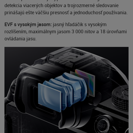
detekcia viacerých objektov a trojrozmerné sledovanie
prinášajú ešte väčšiu presnosť a jednoduchosť používania.
EVF s vysokým jasom:
jasný hľadáčik s vysokým
rozlíšením, maximálnym jasom 3 000 nitov a 18 úrovňami
ovládania jasu.