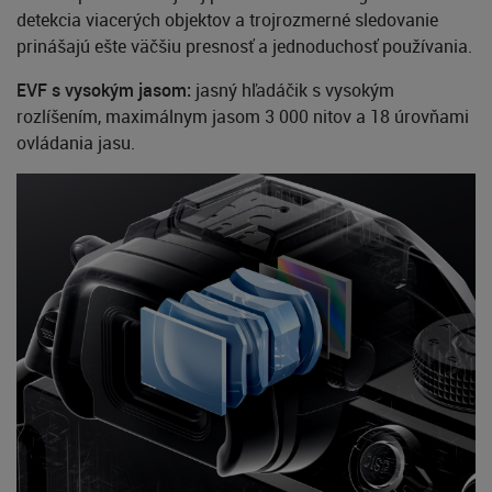
detekcia viacerých objektov a trojrozmerné sledovanie
prinášajú ešte väčšiu presnosť a jednoduchosť používania.
EVF s vysokým jasom:
jasný hľadáčik s vysokým
rozlíšením, maximálnym jasom 3 000 nitov a 18 úrovňami
ovládania jasu.