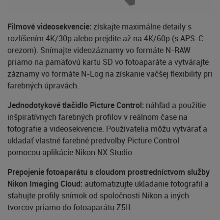
Filmové videosekvencie:
získajte maximálne detaily s
rozlíšením 4K/30p alebo prejdite až na 4K/60p (s APS-C
orezom). Snímajte videozáznamy vo formáte N-RAW
priamo na pamäťovú kartu SD vo fotoaparáte a vytvárajte
záznamy vo formáte N-Log na získanie väčšej flexibility pri
farebných úpravách.
Jednodotykové tlačidlo Picture Control:
náhľad a použitie
inšpiratívnych farebných profilov v reálnom čase na
fotografie a videosekvencie. Používatelia môžu vytvárať a
ukladať vlastné farebné predvoľby Picture Control
pomocou aplikácie Nikon NX Studio.
Prepojenie fotoaparátu s cloudom prostredníctvom služby
Nikon Imaging Cloud:
automatizujte ukladanie fotografií a
sťahujte profily snímok od spoločnosti Nikon a iných
tvorcov priamo do fotoaparátu Z5II.