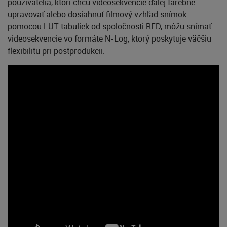
používatelia, ktorí chcú videosekvencie ďalej farebne
upravovať alebo dosiahnuť filmový vzhľad snímok
pomocou LUT tabuliek od spoločnosti RED, môžu snímať
videosekvencie vo formáte N-Log, ktorý poskytuje väčšiu
flexibilitu pri postprodukcii.