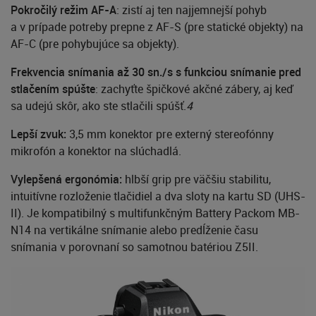
Pokročilý režim AF-A
: zistí aj ten najjemnejší pohyb
a v prípade potreby prepne z AF-S (pre statické objekty) na
AF-C (pre pohybujúce sa objekty).
Frekvencia snímania až 30 sn./s s funkciou snímanie pred
stlačením spúšte
: zachyťte špičkové akčné zábery, aj keď
sa udejú skôr, ako ste stlačili spúšť.
4
Lepší zvuk:
3,5 mm konektor pre externý stereofónny
mikrofón a konektor na slúchadlá.
Vylepšená ergonómia
:
hlbší grip pre väčšiu stabilitu,
intuitívne rozloženie tlačidiel a dva sloty na kartu SD (UHS-
II). Je kompatibilný s multifunkčným Battery Packom MB-
N14 na vertikálne snímanie alebo predĺženie času
snímania v porovnaní so samotnou batériou Z5II.