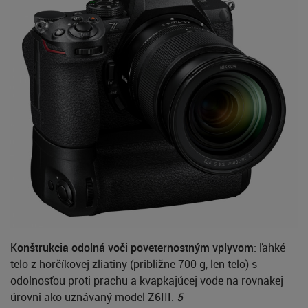
Konštrukcia odolná voči poveternostným vplyvom
: ľahké
telo z horčíkovej zliatiny (približne 700 g, len telo) s
odolnosťou proti prachu a kvapkajúcej vode na rovnakej
úrovni ako uznávaný model Z6III.
5