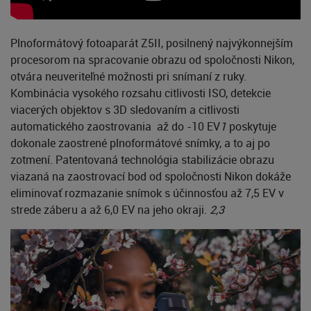
Plnoformátový fotoaparát Z5II, posilnený najvýkonnejším
procesorom na spracovanie obrazu od spoločnosti Nikon,
otvára neuveriteľné možnosti pri snímaní z ruky.
Kombinácia vysokého rozsahu citlivosti ISO, detekcie
viacerých objektov s 3D sledovaním a citlivosti
automatického zaostrovania až do -10 EV
1
poskytuje
dokonale zaostrené plnoformátové snímky, a to aj po
zotmení. Patentovaná technológia stabilizácie obrazu
viazaná na zaostrovací bod od spoločnosti Nikon dokáže
eliminovať rozmazanie snímok s účinnosťou až 7,5 EV v
strede záberu a až 6,0 EV na jeho okraji.
2,3