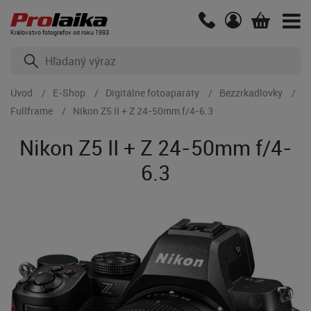
Kráľovstvo fotografov od roku 1993
Úvod
E-Shop
Digitálne fotoaparáty
Bezzrkadlovky
Fullframe
Nikon Z5 II + Z 24-50mm f/4-6.3
Nikon Z5 II + Z 24-50mm f/4-
6.3