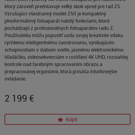
ktorý zároveň predstavuje veľký skok vpred pre rad Z5.
Vzrušujúci všestranný model Z5II je kompaktný
plnoformátový fotoaparát nabitý funkciami, ktoré
pochádzajú z profesionálnych fotoaparátov radu Z.
Používatelia môžu popustiť uzdu svojej kreativite vďaka
rýchlemu inteligentnému zaostrovaniu, vynikajúcim
schopnostiam v slabom svetle, jasnému elektronickému
hľadáčiku, videosekvenciám v rozlíšení 4K UHD, rozsiahlej
kontrole nad farebným spracovaním obrazu a
prepracovanej ergonómii, ktorá prináša intuitívnejšie
ovládanie.
2 199
€
Kúpiť