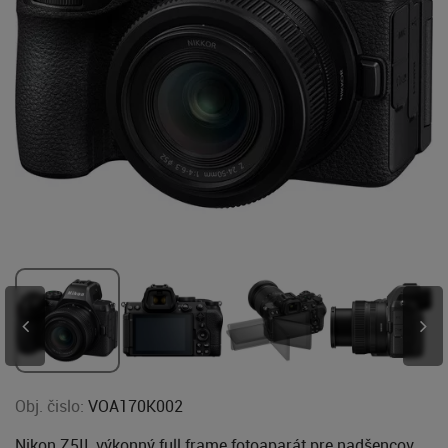
Obj. čislo:
VOA170K002
Nikon Z5II, výkonný full frame fotoaparát pre nadšencov,