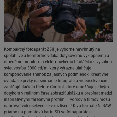
Kompaktný fotoaparát Z5II je výborne navrhnutý na
spoľahlivé a komfortné vďaka dotykovému výklopnému a
otočnému monitoru a elektronickému hľadáčiku s vysokou
svietivosťou 3000 cd/m, ktorý výrazne uľahčuje
komponovanie snímok za jasných podmienok. Kreatívne
ovládacie prvky na snímanie fotografií a videosekvencie
zahŕňajú tlačidlo Picture Control, ktoré umožňuje jedným
dotykom v reálnom čase zobraziť ukážku a prepínať medzi
inšpiratívnymi farebnými profilmi. Tvorcovia filmov môžu
nahrávať videosekvencie v rozlíšení 4K vo formáte N-RAW
priamo na pamäťovú kartu SD vo fotoaparáte a