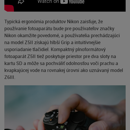
Typická ergonómia produktov Nikon zaisťuje, že
používanie fotoaparátu bude pre používateľov značky
Nikon okamžite povedomé, a používatelia prechádzajúci
na model Z5II získajú hlbší Grip a intuitívnejšie
usporiadanie tlačidiel. Kompaktný plnoformátový
fotoaparát Z5II tiež poskytuje priestor pre dva sloty na
kartu SD a môže sa pochváliť odolnosťou voči prachu a
kvapkajúcej vode na rovnakej úrovni ako uznávaný model
Z6III.