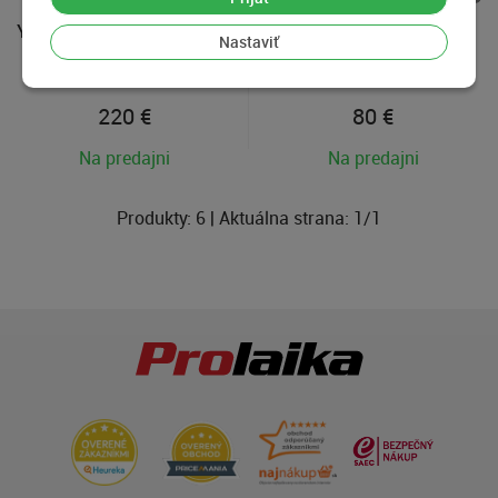
Yashica D, Použitý tovar
Rolleicord Triotar 75mm
Nastaviť
f/4.5, Použitý tovar
220
€
80
€
Na predajni
Na predajni
Produkty:
6
| Aktuálna strana:
1
/
1