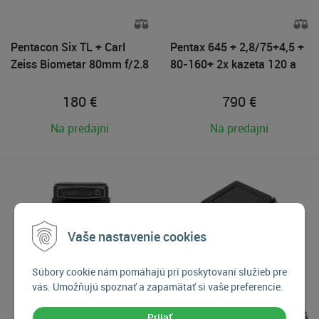
Pentacon Six TL + Carl
Pentax 645 + 2,8/75+4,5 +
Zeiss Biometar 80mm f/2.8
80-160+ 2x kazeta 120 a
MC, Použitý tovar
220, použitý tovar
180
€
790
€
Na predajni
Na predajni
Vaše nastavenie cookies
Súbory cookie nám pomáhajú pri poskytovaní služieb pre
vás. Umožňujú spoznať a zapamätať si vaše preferencie.
Prijať