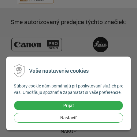
Sme autorizovaný predajca týchto značiek:
Vaše nastavenie cookies
INFORMÁCIE
Súbory cookie nám pomáhajú pri poskytovaní služieb pre
O nás
vás. Umožňujú spoznať a zapamätať si vaše preferencie.
Prečo nakupovať u nás
Prijať
Postup pri objednávaní
Kontakt
Nastaviť
NÁKUP