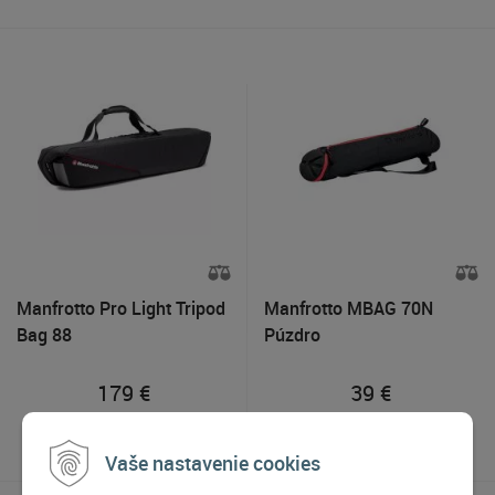
Manfrotto Pro Light Tripod
Manfrotto MBAG 70N
Bag 88
Púzdro
179
€
39
€
Na objednávku
Na objednávku
Vaše nastavenie cookies