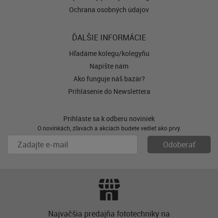
Ochrana osobných údajov
ĎALŠIE INFORMÁCIE
Hľadáme kolegu/kolegyňu
Napíšte nám
Ako funguje náš bazár?
Prihlásenie do Newslettera
Prihláste sa k odberu noviniek
O novinkách, zľavách a akciách budete vedieť ako prvý.
Najvačšia predajňa fototechniky na