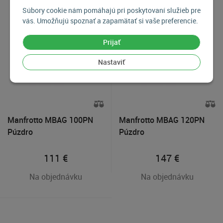
Súbory cookie nám pomáhajú pri poskytovaní služieb pre
vás. Umožňujú spoznať a zapamätať si vaše preferencie.
Prijať
Nastaviť
Manfrotto MBAG 100PN
Manfrotto MBAG 120PN
Púzdro
Púzdro
111
€
147
€
Na objednávku
Na objednávku