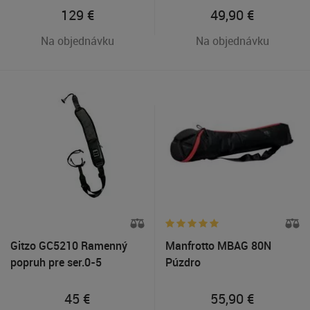
129
€
49,90
€
Na objednávku
Na objednávku
Gitzo GC5210 Ramenný
Manfrotto MBAG 80N
popruh pre ser.0-5
Púzdro
45
€
55,90
€