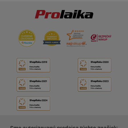
Sme autorizovaný predajca týchto značiek: