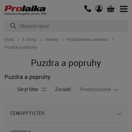
Kráľovstvo fotografov od roku 1993
Úvod
E-Shop
Statívy
Príslušenstvo statívov
Puzdra a popruhy
Puzdra a popruhy
Puzdra a popruhy
Skryť filter
Zoradiť:
Prednastavené
CENOVÝ FILTER