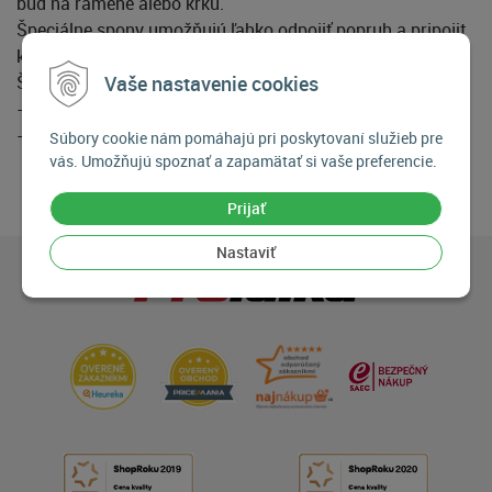
buď na ramene alebo krku.
Špeciálne spony umožňujú ľahko odpojiť popruh a pripojit
k batohu.
Štandartná a jednoduchá inštalácia.
Vaše nastavenie cookies
- farba: čierna
- hmotnosť: 0.08 kg
Súbory cookie nám pomáhajú pri poskytovaní služieb pre
vás. Umožňujú spoznať a zapamätať si vaše preferencie.
Prijať
Nastaviť