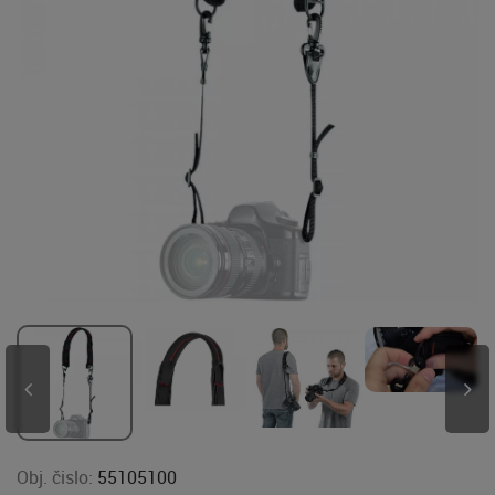
Obj. čislo:
55105100