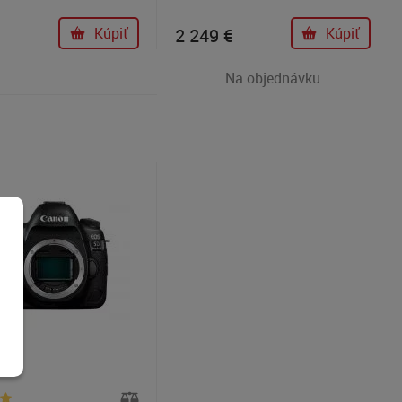
 CMOS (23,5 mm x 15,6
fotografovaní so živým náhľadom
tegrovaným obrazovým
(Live View) a rýchlym a
€
Kúpiť
2 249
€
Kúpiť
orom v tele fotoaparátu.
spoľahlivým 51-bodovým
nímania K-3 MKIII je až
systémom automatického
Na objednávku
s. Záznam na dva sloty
zaostrovania s fázovou detekciou
XC. Fotoaparát je
na snímanie s použitím hľadáčika.
proti prachu a
Pri fotografovaní v režime Live
ej vode.
View fotografi a filmári využívajú
rovnaký systém AF, aký sa
nachádza v uznávanom mirrorless
fotoaparáte Nikon Z 6.
Používatelia môžu zaostrovať na
výrazy tváre vďaka funkcii Eye-
Detection AF a využívať výhody
automatického zaostrovania v
slabom svetle, ktoré umožňuje
spoľahlivé zaostrenie objektov až
do –6 EV. Fotografi, ktorí snímajú
pomocou hľadáčika, môžu využiť
výkon sledovania objektov na
úrovni vlajkovej lode a rýchle
prepínanie medzi pokročilými