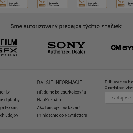
nkcii Eye-
vať výhody
rovania v
 umožňuje
Sme autorizovaný predajca týchto značiek:
 objektov až
ktorí snímajú
môžu využiť
ektov na
a rýchle
ročilými
ĎALŠIE INFORMÁCIE
Prihláste sa k 
O novinkách, zľav
ienky
Hľadáme kolegu/kolegyňu
sti platby
Napíšte nám
 a leasing
Ako funguje náš bazár?
ch údajov
Prihlásenie do Newslettera