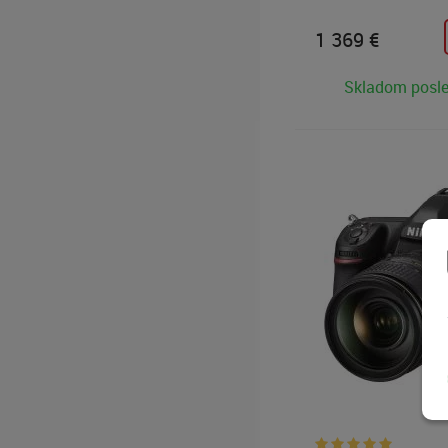
procesorom Nikon E
bajonetom Nikon F, 
1 369
€
AF systémom Multi-C
180000 bodovým TTL
Skladom posl
ďalšou výbavou.