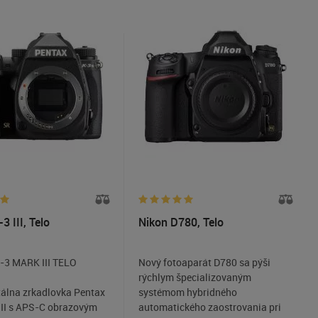
3 III, Telo
Nikon D780, Telo
-3 MARK III TELO
Nový fotoaparát D780 sa pýši
rýchlym špecializovaným
tálna zrkadlovka Pentax
systémom hybridného
III s APS-C obrazovým
automatického zaostrovania pri