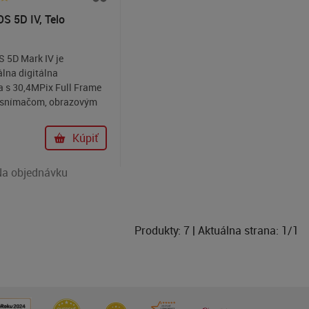
režimami AF.
S 5D IV, Telo
 5D Mark IV je
álna digitálna
a s 30,4MPix Full Frame
snímačom, obrazovým
m DiG!C 6+, 61 bod. AF
 150 000Pix TTL
€
Kúpiť
torá fotí rýchlosťou až
 natáča 4K videá.
Na objednávku
Produkty:
7
| Aktuálna strana:
1
/
1