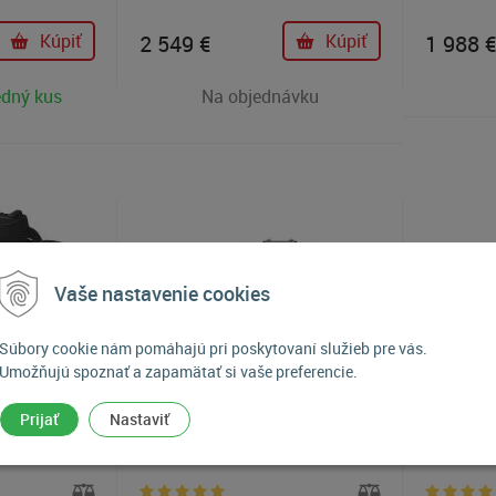
XPEED 5,
rýchlosti. Spolu s nahrávaním
snímačom
51 zónovým
UHD 4K videa je možné sériové
mm) a in
Kúpiť
2 549
€
Kúpiť
1 988
AM 3500 II,
snímanie rýchlosťou až 12 snímok
stabilizát
 meraním a
za sekundu. Pre fotografie je
Rýchlosť s
edný kus
Na objednávku
systém AF SAFOX 13 vybavený
12 obr. / 
101 bodmi fázovej detekcie pre
SDHC / SD
rýchle a presné ostrenie s
utesnený 
vhodnými možnosťami sledovania
striekajúc
objektu.
25,7 Mpx monochromatický
snímač
Pentax K-3 Mark III Monochrome
Vaše nastavenie cookies
Súbory cookie nám pomáhajú pri poskytovaní služieb pre vás.
Umožňujú spoznať a zapamätať si vaše preferencie.
Prijať
Nastaviť