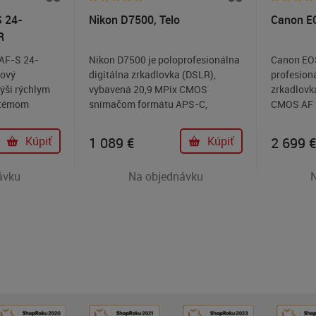
S 24-
Nikon D7500, Telo
Canon EO
R
 AF-S 24-
Nikon D7500 je poloprofesionálna
Canon EOS
ový
digitálna zrkadlovka (DSLR),
profesion
ýši rýchlym
vybavená 20,9 MPix CMOS
zrkadlovk
stémom
snímačom formátu APS-C,
CMOS AF 
ického
procesorom Nikon EXPEED 5,
procesoro
ografovaní so
bajonetom Nikon F, 51 zónovým
systémom,
Kúpiť
1 089
€
Kúpiť
2 699
e View) a
AF systémom Multi-CAM 3500 II,
meraním, k
m 51-
180000 bodovým TTL meraním a
7obr./s. a
ávku
Na objednávku
ďalšou výbavou.
rovania s
 snímanie s
Pri
me Live View
užívajú
ký sa
m mirrorless
6.
aostrovať na