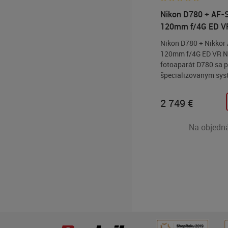
Nikon D780 + AF-
120mm f/4G ED V
Nikon D780 + Nikkor
120mm f/4G ED VR N
fotoaparát D780 sa p
špecializovaným sy
hybridného automat
zaostrovania pri fot
2 749
€
živým náhľadom (Liv
rýchlym a spoľahlivý
Na objedn
bodovým systémom
automatického zaost
fázovou detekciou na
použitím hľadáčika. 
fotografovaní v reži
fotografi a filmári vy
rovnaký systém AF, a
nachádza v uznávano
fotoaparáte Nikon Z 
Používatelia môžu z