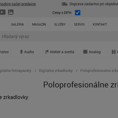
hodiny našej predajne
Doprava zadarmo pri objedná
Ceny s DPH
GALÉRIA
MAGAZÍN
SLUŽBY
SERVIS
KONTAKT
enstvo
Audio
Ateliér a svetlá
Analóg
gitálne fotoaparáty
Digitálne zrkadlovky
Poloprofesionálne zrk
Poloprofesionálne z
e zrkadlovky