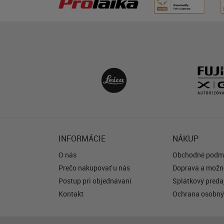
výrazy tváre vďaka fu
Detection AF a využí
automatického zaost
slabom svetle, ktoré
spoľahlivé zaostrenie
do –6 EV. Fotografi, 
pomocou hľadáčika, 
výkon sledovania obj
úrovni vlajkovej lode 
prepínanie medzi pok
režimami AF.
INFORMÁCIE
NÁKUP
O nás
Obchodné podm
Prečo nakupovať u nás
Doprava a možno
Postup pri objednávaní
Splátkový predaj
Kontakt
Ochrana osobný