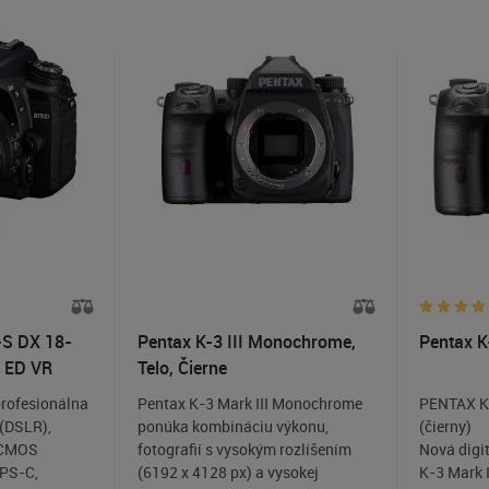
-S DX 18-
Pentax K-3 III Monochrome,
Pentax K-
 ED VR
Telo, Čierne
profesionálna
Pentax K-3 Mark III Monochrome
PENTAX K
 (DSLR),
ponúka kombináciu výkonu,
(čierny)
 CMOS
fotografií s vysokým rozlíšením
Nová digi
PS-C,
(6192 x 4128 px) a vysokej
K-3 Mark 