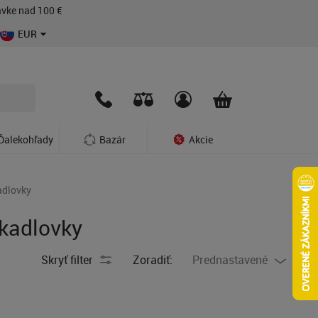
vke nad 100 €
EUR
Ďalekohľady
Bazár
Akcie
adlovky
rkadlovky
Skryť filter
Zoradiť:
Prednastavené