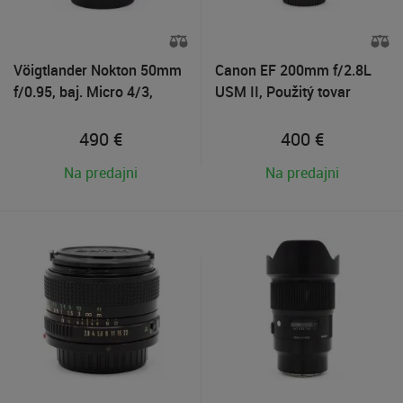
Vöigtlander Nokton 50mm
Canon EF 200mm f/2.8L
f/0.95, baj. Micro 4/3,
USM II, Použitý tovar
Použitý tovar
490
€
400
€
Na predajni
Na predajni