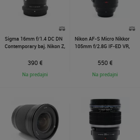
Sigma 16mm f/1.4 DC DN
Nikon AF-S Micro Nikkor
Contemporary baj. Nikon Z,
105mm f/2.8G IF-ED VR,
Použitý tovar v záruke
Použitý tovar
390
€
550
€
Na predajni
Na predajni