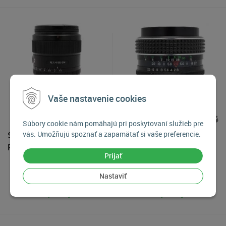
Vaše nastavenie cookies
Súbory cookie nám pomáhajú pri poskytovaní služieb pre
vás. Umožňujú spoznať a zapamätať si vaše preferencie.
Sony FE 85mm f/1.4 GM,
Auto Exaktar 35mm f/2.8,
Použitý tovar
baj. M42, Použitý tovar
Prijať
750
€
50
€
Nastaviť
Na predajni
Na predajni