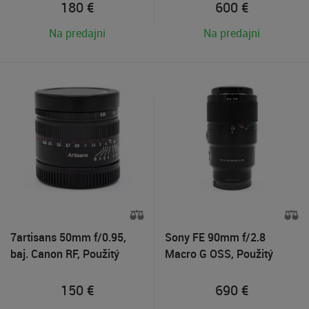
180
€
600
€
Na predajni
Na predajni
7artisans 50mm f/0.95,
Sony FE 90mm f/2.8
baj. Canon RF, Použitý
Macro G OSS, Použitý
tovar v záruke
tovar
150
€
690
€