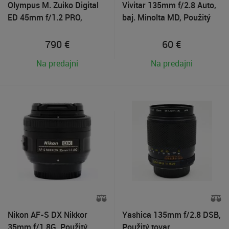
Olympus M. Zuiko Digital
Vivitar 135mm f/2.8 Auto,
ED 45mm f/1.2 PRO,
baj. Minolta MD, Použitý
Použitý tovar
tovar
790
€
60
€
Na predajni
Na predajni
Nikon AF-S DX Nikkor
Yashica 135mm f/2.8 DSB,
35mm f/1.8G, Použitý
Použitý tovar