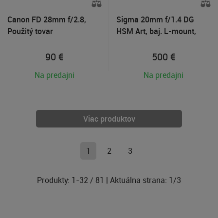
Canon FD 28mm f/2.8,
Sigma 20mm f/1.4 DG
Použitý tovar
HSM Art, baj. L-mount,
Použitý tovar
90
€
500
€
Na predajni
Na predajni
Viac produktov
1
2
3
Produkty:
1
-
32
/
81
| Aktuálna strana:
1
/
3