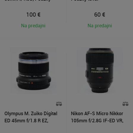
tovar
100
€
60
€
Na predajni
Na predajni
Olympus M. Zuiko Digital
Nikon AF-S Micro Nikkor
ED 45mm f/1.8 R EZ,
105mm f/2.8G IF-ED VR,
Čierny, Použitý tovar
Použitý tovar