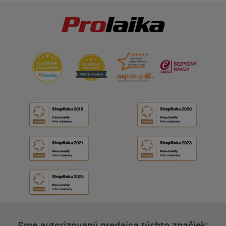
Sme autorizovaný predajca týchto značiek: