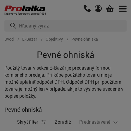
Kráľovstvo fotografov od roku 1993
Úvod
E-Bazár
Objektívy
Pevné ohniská
Pevné ohniská
Použitý tovar v sekcii E-Bazár je predávaný formou
komisného predaja. Pri kúpe použitého tovaru nie je
možné uplatniť odpočet DPH. Odpočet DPH pri použitom
tovare je možný len v prípade, ak je to výslovne uvedené v
popise položky.
Pevné ohniská
Skryť filter
Zoradiť:
Prednastavené