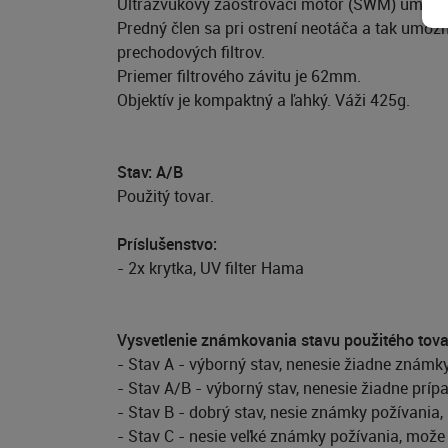
Ultrazvukový zaostrovací motor (SWM) umožňu
Predný člen sa pri ostrení neotáča a tak umož
prechodových filtrov.
Priemer filtrového závitu je 62mm.
Objektív je kompaktný a ľahký. Váži 425g.
Stav: A/B
Použitý tovar.
Príslušenstvo:
- 2x krytka, UV filter Hama
Vysvetlenie známkovania stavu použitého tov
- Stav A - výborný stav, nenesie žiadne známk
- Stav A/B - výborný stav, nenesie žiadne prí
- Stav B - dobrý stav, nesie známky požívania,
- Stav C - nesie veľké známky požívania, može s