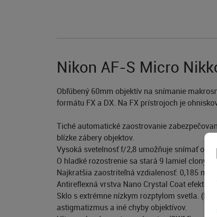
Nikon AF-S Micro Nikk
Obľúbený 60mm objektív na snímanie makrosní
formátu FX a DX. Na FX prístrojoch je ohnisk
Tiché automatické zaostrovanie zabezpečované
blízke zábery objektov.
Vysoká svetelnosť f/2,8 umožňuje snímať ostre
O hladké rozostrenie sa stará 9 lamiel clony, k
Najkratšia zaostriteľná vzdialenosť: 0,185 m 
Antireflexná vrstva Nano Crystal Coat efektív
Sklo s extrémne nízkym rozptylom svetla. (ED) 
astigmatizmus a iné chyby objektívov.