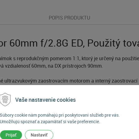
POPIS PRODUKTU
or 60mm f/2.8G ED, Použitý to
mok s reprodukčným pomerom 1:1, ktorý je určený na použitie
ová vzdialenosť 60mm, na DX prístrojoch 90mm.
 ultrazvukovým zaostrovacím motorom a interný zaostrovací s
jšie snímky pri slabom osvetlení a má priaznivý vplyv na rozost
Vaše nastavenie cookies
toré sú kruhovitého tvaru.
(rozsah automatického zaostrovania až 0,219 m).
Súbory cookie nám pomáhajú pri poskytovaní služieb pre vás.
ne zamedzuje reflexom a závoju.
Umožňujú spoznať a zapamätať si vaše preferencie.
a asférické šošovky objektívu zabezpečujú vysoké rozlíšenie a 
Prijať
Nastaviť