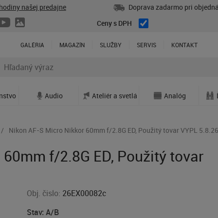
hodiny našej predajne
Doprava zadarmo pri objedná
Ceny s DPH
GALÉRIA
MAGAZÍN
SLUŽBY
SERVIS
KONTAKT
enstvo
Audio
Ateliér a svetlá
Analóg
Nikon AF-S Micro Nikkor 60mm f/2.8G ED, Použitý tovar VYPL 5.8.2
 60mm f/2.8G ED, Použitý tovar
Obj. čislo:
26EX00082c
Stav: A/B