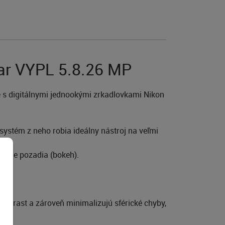
var VYPL 5.8.26 MP
 s digitálnymi jednookými zrkadlovkami Nikon
ystém z neho robia ideálny nástroj na veľmi
renie pozadia (bokeh).
kontrast a zároveň minimalizujú sférické chyby,