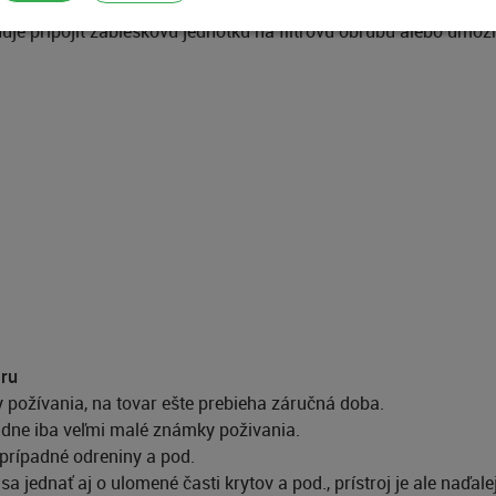
je tiché a presné automatické zaostrovanie.
ňuje pripojiť zábleskovú jednotku na filtrovú obrubu alebo umo
aru
y požívania, na tovar ešte prebieha záručná doba.
padne iba veľmi malé známky poživania.
 prípadné odreniny a pod.
a jednať aj o ulomené časti krytov a pod., prístroj je ale naďale