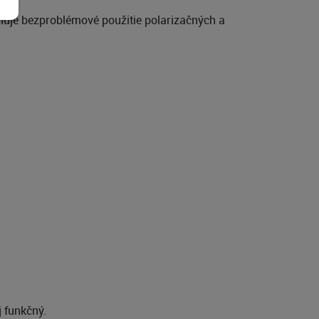
žňuje bezproblémové použitie polarizačných a
j funkčný.