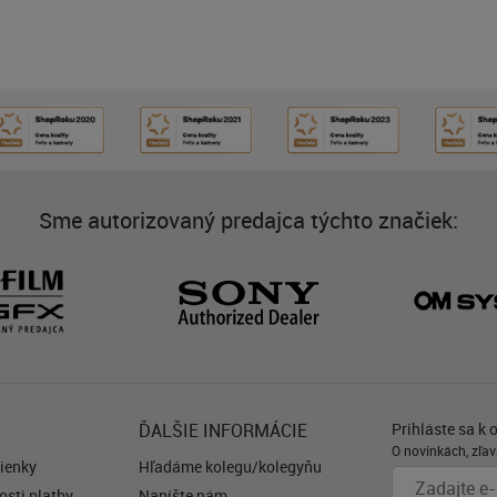
Sme autorizovaný predajca týchto značiek:
ĎALŠIE INFORMÁCIE
Prihláste sa k 
O novinkách, zľav
ienky
Hľadáme kolegu/kolegyňu
sti platby
Napíšte nám