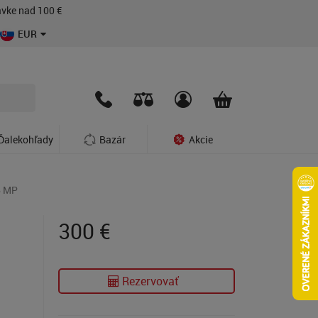
vke nad 100 €
EUR
Ďalekohľady
Bazár
Akcie
6 MP
300
€
Rezervovať