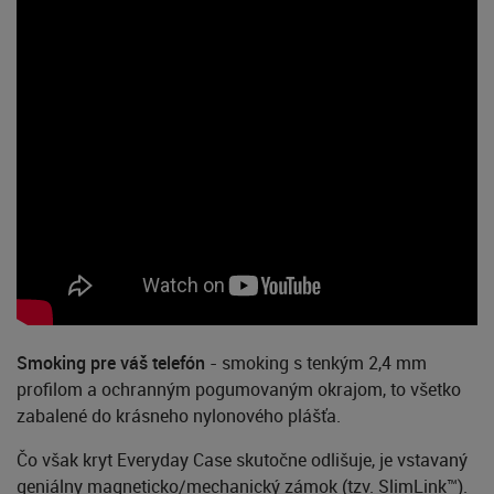
Smoking pre váš telefón
- smoking s tenkým 2,4 mm
profilom a ochranným pogumovaným okrajom, to všetko
zabalené do krásneho nylonového plášťa.
Čo však kryt Everyday Case skutočne odlišuje, je vstavaný
geniálny magneticko/mechanický zámok (tzv. SlimLink™).