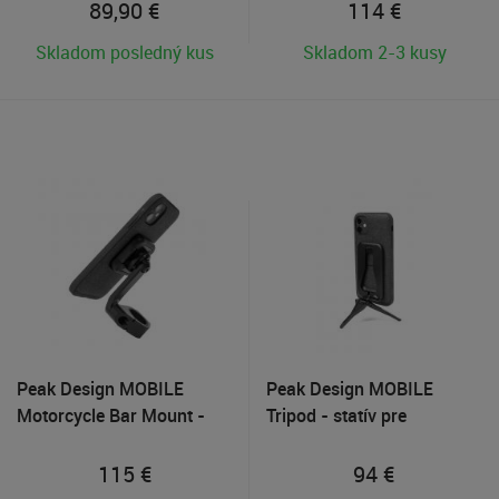
nabíjaním telefónu
motorky
89,90
€
114
€
Skladom posledný kus
Skladom 2-3 kusy
Peak Design MOBILE
Peak Design MOBILE
Motorcycle Bar Mount -
Tripod - statív pre
držiak na riadidlá motorky
smartfóny
115
€
94
€