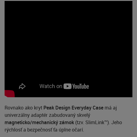
Rovnako ako kryt
Peak Design Everyday Case
má aj
univerzálny adaptér zabudovaný skvelý
magneticko/mechanický zámok
(tzv. SlimLink™). Jeho
rýchlosť a bezpečnosť ťa úplne očarí.