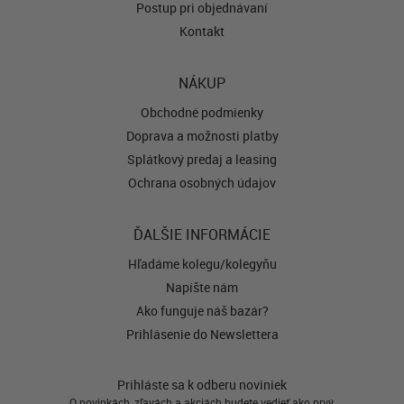
Postup pri objednávaní
Kontakt
NÁKUP
Obchodné podmienky
Doprava a možnosti platby
Splátkový predaj a leasing
Ochrana osobných údajov
ĎALŠIE INFORMÁCIE
Hľadáme kolegu/kolegyňu
Napíšte nám
Ako funguje náš bazár?
Prihlásenie do Newslettera
Prihláste sa k odberu noviniek
O novinkách, zľavách a akciách budete vedieť ako prvý.