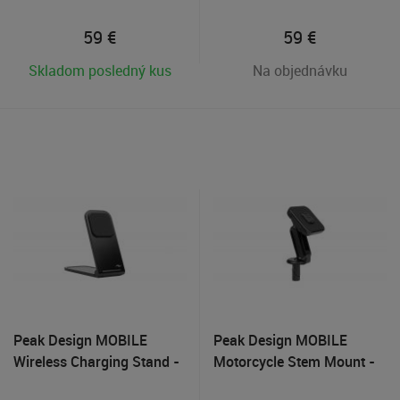
telefónu na statívy
59
€
59
€
Skladom posledný kus
Na objednávku
Peak Design MOBILE
Peak Design MOBILE
Wireless Charging Stand -
Motorcycle Stem Mount -
stolný držiak s bezdôtovým
držiak na predstavec