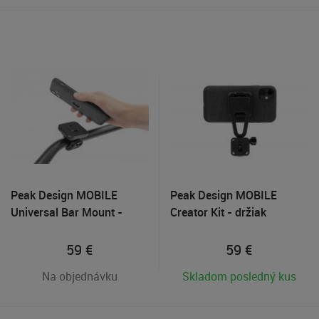
Peak Design MOBILE
Peak Design MOBILE
Universal Bar Mount -
Creator Kit - držiak
univerzálny držiak na
telefónu na statívy
bicykel
59
€
59
€
Na objednávku
Skladom posledný kus