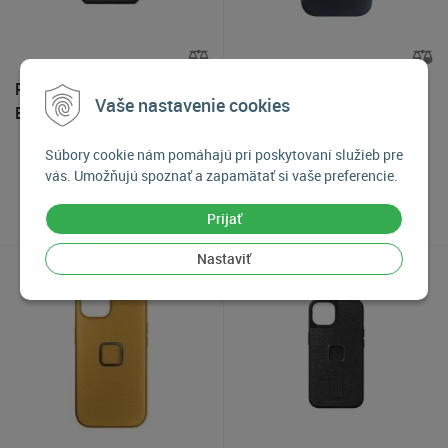
Peak Design MOBILE
Peak Design MOBILE
Vaše nastavenie cookies
Everyday Case pre
Everyday Case iPhone 15 -
Samsung Galaxy S22+
Midnight
Súbory cookie nám pomáhajú pri poskytovaní služieb pre
Tmavo šedý
33
€
39
€
vás. Umožňujú spoznať a zapamätať si vaše preferencie.
Na objednávku
Na objednávku
Prijať
Nastaviť