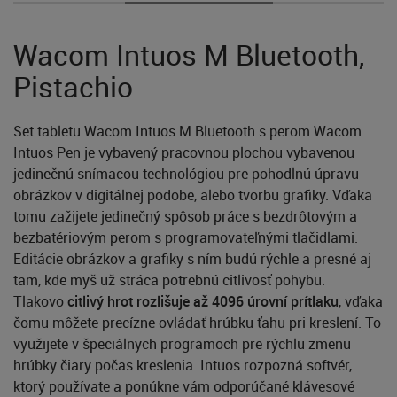
Wacom Intuos M Bluetooth,
Pistachio
Set tabletu Wacom Intuos M Bluetooth s perom Wacom
Intuos Pen je vybavený pracovnou plochou vybavenou
jedinečnú snímacou technológiou pre pohodlnú úpravu
obrázkov v digitálnej podobe, alebo tvorbu grafiky. Vďaka
tomu zažijete jedinečný spôsob práce s bezdrôtovým a
bezbatériovým perom s programovateľnými tlačidlami.
Editácie obrázkov a grafiky s ním budú rýchle a presné aj
tam, kde myš už stráca potrebnú citlivosť pohybu.
Tlakovo
citlivý hrot rozlišuje až 4096 úrovní prítlaku
, vďaka
čomu môžete precízne ovládať hrúbku ťahu pri kreslení. To
využijete v špeciálnych programoch pre rýchlu zmenu
hrúbky čiary počas kreslenia. Intuos rozpozná softvér,
ktorý používate a ponúkne vám odporúčané klávesové