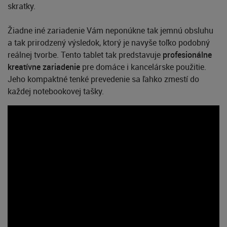
skratky.
Žiadne iné zariadenie Vám neponúkne tak jemnú obsluhu
a tak prirodzený výsledok, ktorý je navyše toľko podobný
reálnej tvorbe. Tento tablet tak predstavuje
profesionálne
kreatívne zariadenie
pre domáce i kancelárske použitie.
Jeho kompaktné tenké prevedenie sa ľahko zmestí do
každej notebookovej tašky.