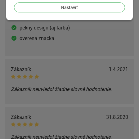
produkt
Nastaviť
vyssia citlivost oproti sucasnemu
pekny design (aj farba)
overena znacka
Zákazník
1.4.2021
Zákazník neuviedol žiadne slovné hodnotenie.
Zákazník
31.8.2020
Zákazník neuviedol žiadne slovné hodnotenie.