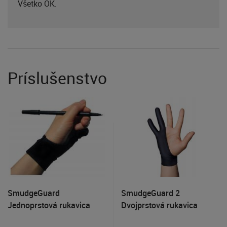
Všetko OK.
Príslušenstvo
SmudgeGuard
SmudgeGuard 2
Jednoprstová rukavica
Dvojprstová rukavica
veľkosti S, Čierna
veľkosti S, Čierna