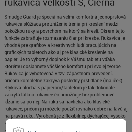
rukavica veľkosti S, Čierna
Smudge Guard je špeciálna veľmi komfortná jednoprstová
rukavica slúžiaca pre zníženie trenia pri kreslení medzi
pokožkou ruky a povrchom na ktorý sa kreslí. Okrem tejto
funkcie zabraňuje rozmazaniu čiar pri kresbe. Rukavica je
vhodná pre grafikov a kreatívnych ľudí pracujúcich na
grafických tabletoch ako aj pre klasické kreslenie na
papier. Je to výborný doplnok k Vášmu tabletu vďaka
ktorému dosiahnete väčšieho komfortu pri svojej tvorbe.
Rukavica je vyhotovená v tzv. zápästnom prevedení,
pričom kompletne zakrýva posledný prst dlane (malíček).
Styková plocha s papierom/tabletom je tak dokonale
zakrytá látkou rukavice čo umožňuje bezproblémové
kĺzanie sa po nej. Na ruku sa navlieka ako klasické
rukavice, pričom ju môžete použiť rovnako dobre na ľavú aj
na pravú ruku. Vyrobená je z flexibilnej, dýchajúcej vysoko
kvalitnej nylonovej tkaniny (82% Nylon, 18% Spandex),
ktorá skoro nič nevži a ktorú je možné bez problémov prať