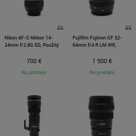
Nikon AF-S Nikkor 14-
Fujifilm Fujinon GF 32-
24mm f/2.8G ED, Použitý
64mm f/4 R LM WR,
tovar
Použitý tovar
700
€
1 500
€
Na predajni
Na predajni