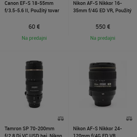
Canon EF-S 18-55mm
Nikon AF-S Nikkor 16-
f/3.5-5.6 II, Použitý tovar
35mm f/4G ED VR, Použitý
tovar
60
€
550
€
Na predajni
Na predajni
Tamron SP 70-200mm
Nikon AF-S Nikkor 24-
f/2.8 Di VC USD baj. Nikon
120mm f/4G ED VR,