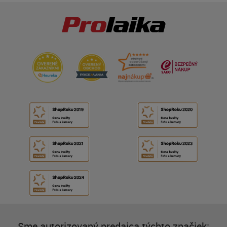
Sme autorizovaný predajca týchto značiek: