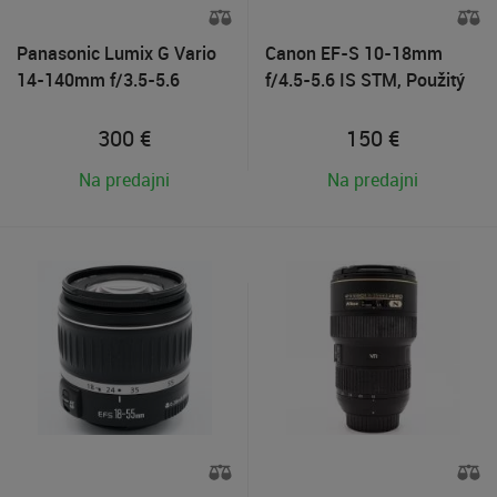
Panasonic Lumix G Vario
Canon EF-S 10-18mm
14-140mm f/3.5-5.6
f/4.5-5.6 IS STM, Použitý
ASPH. Power O.I.S.,Použitý
tovar
tovar
300
€
150
€
Na predajni
Na predajni