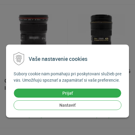
Vaše nastavenie cookies
Súbory cookie nám pomáhajú pri poskytovaní služieb pre
vás. Umožňujú spoznať a zapamätať si vaše preferencie.
Canon EF 16-35mm f/2.8L
Nikon AF-S Nikkor 24-
IS USM, Použitý tovar
70mm f/2.8G ED, Použitý
Prijať
tovar
550
€
830
€
Nastaviť
Na predajni
Na predajni