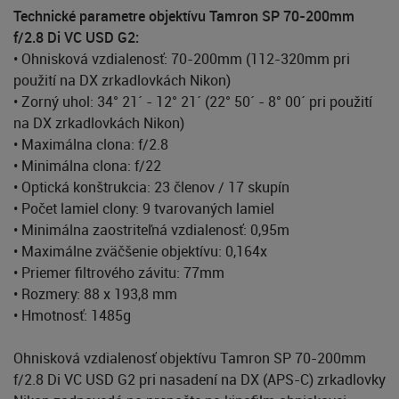
Technické parametre objektívu Tamron SP 70-200mm
f/2.8 Di VC USD G2:
• Ohnisková vzdialenosť: 70-200mm (112-320mm pri
použití na DX zrkadlovkách Nikon)
• Zorný uhol: 34° 21´ - 12° 21´ (22° 50´ - 8° 00´ pri použití
na DX zrkadlovkách Nikon)
• Maximálna clona: f/2.8
• Minimálna clona: f/22
• Optická konštrukcia: 23 členov / 17 skupín
• Počet lamiel clony: 9 tvarovaných lamiel
• Minimálna zaostriteľná vzdialenosť: 0,95m
• Maximálne zväčšenie objektívu: 0,164x
• Priemer filtrového závitu: 77mm
• Rozmery: 88 x 193,8 mm
• Hmotnosť: 1485g
Ohnisková vzdialenosť objektívu Tamron SP 70-200mm
f/2.8 Di VC USD G2 pri nasadení na DX (APS-C) zrkadlovky