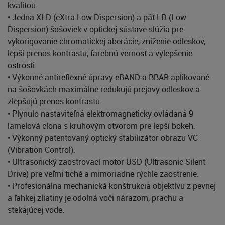
kvalitou.
• Jedna XLD (eXtra Low Dispersion) a päť LD (Low
Dispersion) šošoviek v optickej sústave slúžia pre
vykorigovanie chromatickej aberácie, zníženie odleskov,
lepší prenos kontrastu, farebnú vernosť a vylepšenie
ostrosti.
• Výkonné antireflexné úpravy eBAND a BBAR aplikované
na šošovkách maximálne redukujú prejavy odleskov a
zlepšujú prenos kontrastu.
• Plynulo nastaviteľná elektromagneticky ovládaná 9
lamelová clona s kruhovým otvorom pre lepší bokeh.
• Výkonný patentovaný optický stabilizátor obrazu VC
(Vibration Control).
• Ultrasonický zaostrovací motor USD (Ultrasonic Silent
Drive) pre veľmi tiché a mimoriadne rýchle zaostrenie.
• Profesionálna mechanická konštrukcia objektívu z pevnej
a ľahkej zliatiny je odolná voči nárazom, prachu a
stekajúcej vode.