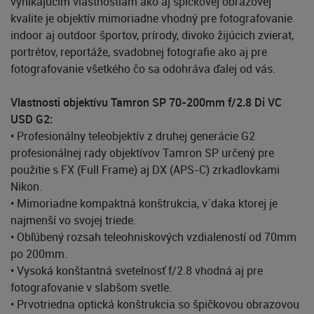
vynikajúcim vlastnostiam ako aj špičkovej obrazovej
kvalite je objektív mimoriadne vhodný pre fotografovanie
indoor aj outdoor športov, prírody, divoko žijúcich zvierat,
portrétov, reportáže, svadobnej fotografie ako aj pre
fotografovanie všetkého čo sa odohráva ďalej od vás.
Vlastnosti objektívu Tamron SP 70-200mm f/2.8 Di VC
USD G2:
• Profesionálny teleobjektív z druhej generácie G2
profesionálnej rady objektívov Tamron SP určený pre
použitie s FX (Full Frame) aj DX (APS-C) zrkadlovkami
Nikon.
• Mimoriadne kompaktná konštrukcia, v´daka ktorej je
najmenší vo svojej triede.
• Obľúbený rozsah teleohniskových vzdialeností od 70mm
po 200mm.
• Vysoká konštantná svetelnosť f/2.8 vhodná aj pre
fotografovanie v slabšom svetle.
• Prvotriedna optická konštrukcia so špičkovou obrazovou