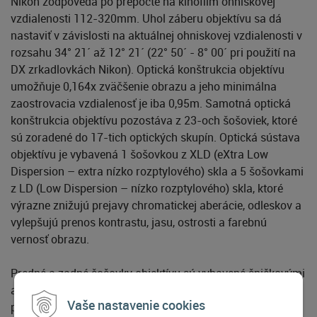
Nikon zodpovedá po prepočte na kinofilm ohniskovej
vzdialenosti 112-320mm. Uhol záberu objektívu sa dá
nastaviť v závislosti na aktuálnej ohniskovej vzdialenosti v
rozsahu 34° 21´ až 12° 21´ (22° 50´ - 8° 00´ pri použití na
DX zrkadlovkách Nikon). Optická konštrukcia objektívu
umožňuje 0,164x zväčšenie obrazu a jeho minimálna
zaostrovacia vzdialenosť je iba 0,95m. Samotná optická
konštrukcia objektívu pozostáva z 23-och šošoviek, ktoré
sú zoradené do 17-tich optických skupín. Optická sústava
objektívu je vybavená 1 šošovkou z XLD (eXtra Low
Dispersion – extra nízko rozptylového) skla a 5 šošovkami
z LD (Low Dispersion – nízko rozptylového) skla, ktoré
výrazne znižujú prejavy chromatickej aberácie, odleskov a
vylepšujú prenos kontrastu, jasu, ostrosti a farebnú
vernosť obrazu.
Predné a zadné šošovky objektívu sú vybavené špičkovými
antireflexnými vrstvami eBAND a BBAR, ktoré účinne
Vaše nastavenie cookies
potláčajú vznik reflexov, farebných závojov a zlepšujú