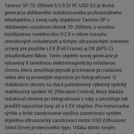
Tamron SP 70-200mm f/2.8 Di VC USD G2 je druhá
generácia obľúbeného stabilizovaného profesionálneho
teleobjektívu z novej rady objektívov Tamron SP s
obľúbeným rozsahom ohnísk 70-200mm, s vysokou
konštantnou svetelnosťou f/2.8 v celom rozsahu
ohniskových vzdialeností a tichým ultrasonickým ostrením
určený pre použitie s FX (Full Frame) aj DX (APS-C)
zrkadlovkami Nikon. Tento objektív novej generácie je
vybavený 9 lamelovou elektromagneticky ovládanou
clonou, ktorá umožňuje plynulé priclonenie pri natáčaní
videa ako aj presnejšie expozície pri fotografovaní. O
stabilizáciu obrazu sa stará patentovaný výkonný optický
stabilizačný systém VC (Vibration Control), ktorý dokáže
redukovať chvenie pri fotografovaní z ruky a umožňuje tak
predĺžiť expozičné časy až o 5 EV stupňov. Pre mimoriadne
rýchle a tiché zaostrovanie využíva zaostrovací systém
objektívu ultrasonický zaostrovací motor USD (Ultrasonic
Silent Drive) prstencového typu. Vďaka týmto svojím