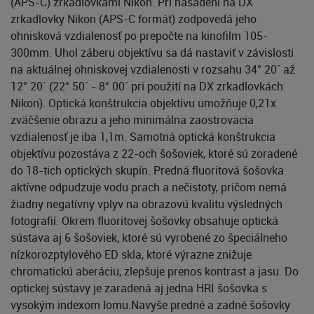
(APS-C) zrkadlovkami Nikon. Pri nasadení na DX
zrkadlovky Nikon (APS-C formát) zodpovedá jeho
ohnisková vzdialenosť po prepočte na kinofilm 105-
300mm. Uhol záberu objektívu sa dá nastaviť v závislosti
na aktuálnej ohniskovej vzdialenosti v rozsahu 34° 20´ až
12° 20´ (22° 50´ - 8° 00´ pri použití na DX zrkadlovkách
Nikon). Optická konštrukcia objektívu umožňuje 0,21x
zväčšenie obrazu a jeho minimálna zaostrovacia
vzdialenosť je iba 1,1m. Samotná optická konštrukcia
objektívu pozostáva z 22-och šošoviek, ktoré sú zoradené
do 18-tich optických skupín. Predná fluoritová šošovka
aktívne odpudzuje vodu prach a nečistoty, pričom nemá
žiadny negatívny vplyv na obrazovú kvalitu výsledných
fotografií. Okrem fluoritovej šošovky obsahuje optická
sústava aj 6 šošoviek, ktoré sú vyrobené zo špeciálneho
nízkorozptylového ED skla, ktoré výrazne znižuje
chromatickú aberáciu, zlepšuje prenos kontrast a jasu. Do
optickej sústavy je zaradená aj jedna HRI šošovka s
vysokým indexom lomu.Navyše predné a zadné šošovky