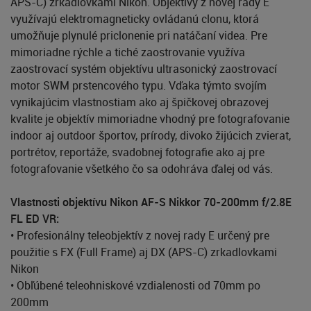
APS-C) zrkadlovkami Nikon. Objektívy z novej rady E
využívajú elektromagneticky ovládanú clonu, ktorá
umožňuje plynulé priclonenie pri natáčaní videa. Pre
mimoriadne rýchle a tiché zaostrovanie využíva
zaostrovací systém objektívu ultrasonický zaostrovací
motor SWM prstencového typu. Vďaka týmto svojím
vynikajúcim vlastnostiam ako aj špičkovej obrazovej
kvalite je objektív mimoriadne vhodný pre fotografovanie
indoor aj outdoor športov, prírody, divoko žijúcich zvierat,
portrétov, reportáže, svadobnej fotografie ako aj pre
fotografovanie všetkého čo sa odohráva ďalej od vás.
Vlastnosti objektívu Nikon AF-S Nikkor 70-200mm f/2.8E
FL ED VR:
• Profesionálny teleobjektív z novej rady E určený pre
použitie s FX (Full Frame) aj DX (APS-C) zrkadlovkami
Nikon
• Obľúbené teleohniskové vzdialenosti od 70mm po
200mm