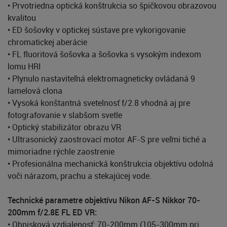
• Prvotriedna optická konštrukcia so špičkovou obrazovou
kvalitou
• ED šošovky v optickej sústave pre vykorigovanie
chromatickej aberácie
• FL fluoritová šošovka a šošovka s vysokým indexom
lomu HRI
• Plynulo nastaviteľná elektromagneticky ovládaná 9
lamelová clona
• Vysoká konštantná svetelnosť f/2.8 vhodná aj pre
fotografovanie v slabšom svetle
• Optický stabilizátor obrazu VR
• Ultrasonický zaostrovací motor AF-S pre veľmi tiché a
mimoriadne rýchle zaostrenie
• Profesionálna mechanická konštrukcia objektívu odolná
voči nárazom, prachu a stekajúcej vode.
Technické parametre objektívu Nikon AF-S Nikkor 70-
200mm f/2.8E FL ED VR:
• Ohnisková vzdialenosť: 70-200mm (105-300mm pri