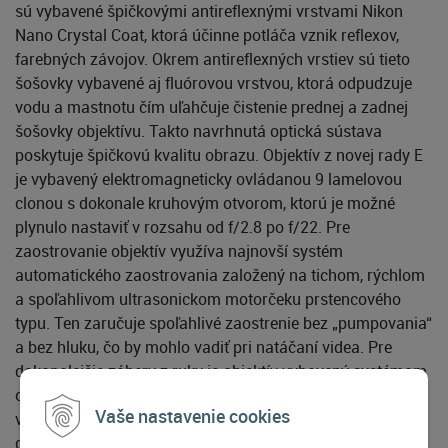
sú vybavené špičkovými antireflexnými vrstvami Nikon
Nano Crystal Coat, ktorá účinne potláča vznik reflexov,
farebných závojov. Okrem antireflexných vrstiev sú tieto
šošovky vybavené aj fluórovou vrstvou, ktorá odpudzuje
vodu a mastnotu čím uľahčuje čistenie prednej a zadnej
šošovky objektívu. Takto navrhnutá optická sústava
poskytuje špičkovú kvalitu obrazu. Objektív z novej rady E
je vybavený elektromagneticky ovládanou 9 lamelovou
clonou s dokonale kruhovým otvorom, ktorú je možné
plynulo nastaviť v rozsahu od f/2.8 po f/22. Pre
zaostrovanie objektív využíva najnovší systém
automatického zaostrovania založený na tichom, rýchlom
a spoľahlivom ultrasonickom motorčeku prstencového
typu. Ten zaručuje spoľahlivé zaostrenie bez „pumpovania“
a bez hluku, čo by mohlo vadiť pri natáčaní videa. Pre
dokonalejšie zábery z ruky je objektív vybavený systémom
optickej stabilizácie obrazu VR (Vibration Reductor), ktorý
Vaše nastavenie cookies
vám umožní fotografovať z ruky s až o 4 expozičné stupne
dlhšími časmi. V prednej časti objektívu je na tubuse