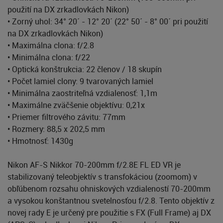
použití na DX zrkadlovkách Nikon)
• Zorný uhol: 34° 20´ - 12° 20´ (22° 50´ - 8° 00´ pri použití
na DX zrkadlovkách Nikon)
• Maximálna clona: f/2.8
• Minimálna clona: f/22
• Optická konštrukcia: 22 členov / 18 skupín
• Počet lamiel clony: 9 tvarovaných lamiel
• Minimálna zaostriteľná vzdialenosť: 1,1m
• Maximálne zväčšenie objektívu: 0,21x
• Priemer filtrového závitu: 77mm
• Rozmery: 88,5 x 202,5 mm
• Hmotnosť: 1430g
Nikon AF-S Nikkor 70-200mm f/2.8E FL ED VR je
stabilizovaný teleobjektív s transfokáciou (zoomom) v
obľúbenom rozsahu ohniskových vzdialeností 70-200mm
a vysokou konštantnou svetelnosťou f/2.8. Tento objektív z
novej rady E je určený pre použitie s FX (Full Frame) aj DX