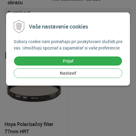
obrazu
Svetelnosť
f/1.0
objektívu:
Vaše nastavenie cookies
Súbory cookie nám pomáhajú pri poskytovaní služieb pre
vás. Umožňujú spoznať a zapamätať si vaše preferencie.
Príslušenstvo
Prijať
Nastaviť
Hoya Polarizačný filter
77mm HRT