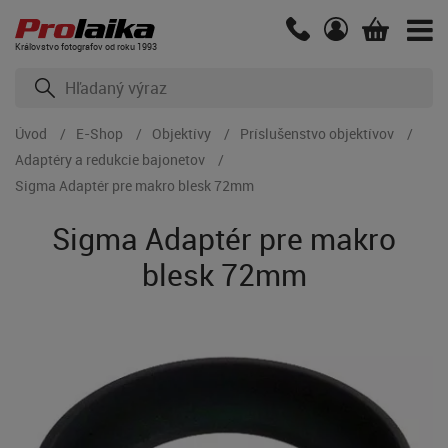
Kráľovstvo fotografov od roku 1993
Úvod
E-Shop
Objektívy
Príslušenstvo objektívov
Adaptéry a redukcie bajonetov
Sigma Adaptér pre makro blesk 72mm
Sigma Adaptér pre makro
blesk 72mm