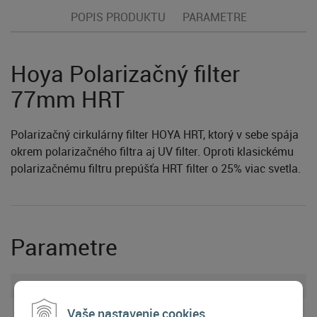
POPIS PRODUKTU
PARAMETRE
Hoya Polarizačný filter
77mm HRT
Polarizačný cirkulárny filter HOYA HRT, ktorý v sebe spája
okrem polarizačného filtra aj UV filter. Oproti klasickému
polarizačnému filtru prepúšťa HRT filter o 25% viac svetla.
Parametre
Priemer filtra
77 mm
Vaše nastavenie cookies