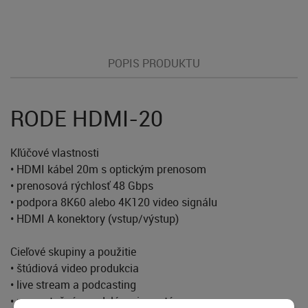
POPIS PRODUKTU
RODE HDMI-20
Kľúčové vlastnosti
• HDMI kábel 20m s optickým prenosom
• prenosová rýchlosť 48 Gbps
• podpora 8K60 alebo 4K120 video signálu
• HDMI A konektory (vstup/výstup)
Cieľové skupiny a použitie
• štúdiová video produkcia
• live stream a podcasting
• prezentačné a vzdelávacie systémy