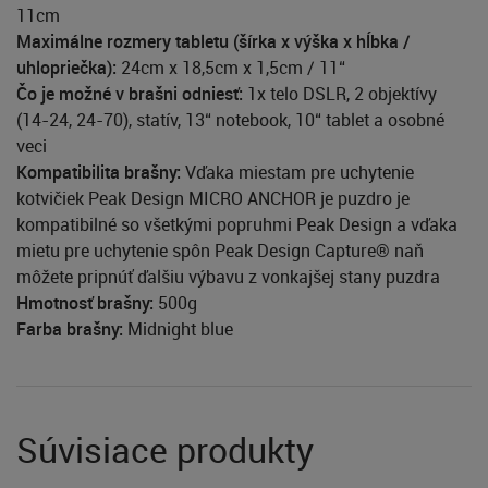
11cm
Maximálne rozmery tabletu (šírka x výška x hĺbka /
uhlopriečka):
24cm x 18,5cm x 1,5cm / 11“
Čo je možné v brašni odniesť:
1x telo DSLR, 2 objektívy
(14-24, 24-70), statív, 13“ notebook, 10“ tablet a osobné
veci
Kompatibilita brašny:
Vďaka miestam pre uchytenie
kotvičiek Peak Design MICRO ANCHOR je puzdro je
kompatibilné so všetkými popruhmi Peak Design a vďaka
mietu pre uchytenie spôn Peak Design Capture® naň
môžete pripnúť ďalšiu výbavu z vonkajšej stany puzdra
Hmotnosť brašny:
500g
Farba brašny:
Midnight blue
Súvisiace produkty