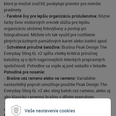
ktoré je možné zväčšiť, poskytuje priestor pre menšie
predmety.
-
Farebné švy pre lepšiu organizáciu príslušenstva:
Rôzne
farby švov vnútorných vreciek slúžia pre lepšiu
organizáciu uloženej fotovýbavy a postup pri
fotografovaní. Môžete ich tak využiť pre rozlíšenie
plných/prázdnych pamäťových kariet alebo batérií apod.
-
Schválená príručná batožina:
Brašna Peak Design The
Everyday Sling 6L v2 spĺňa všetky kritériá príručnej
batožiny aj u tých najprísnejších leteckých prepravných
spoločností. Pohodlne sa vojde aj pod sedadlo v lietadle.
Pohodlná pre nosenie:
-
Brašna cez rameno alebo na rameno:
Variabilne
nastaviteľný popruh umožňuje použitie Peak Design The
Everyday Sling 6L v2 ako sling batoh cez rameno, alebo aj
ako klasickú ramennú brašnu s dlhým popruhom.
-
4cm široký popruh s integrovaným polstrovaním:
Rýchle
nastaviteľný 4cm široký popruh brašne Peak Design The
Vaše nastavenie cookies
Everyday Sling 6L v2je vyrobený z materiálu podobného