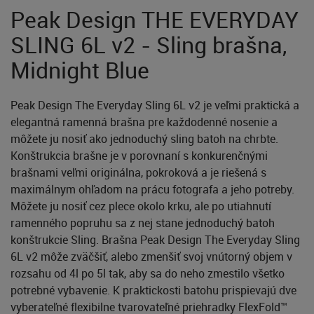
Peak Design THE EVERYDAY
SLING 6L v2 - Sling brašna,
Midnight Blue
Peak Design The Everyday Sling 6L v2 je veľmi praktická a
elegantná ramenná brašna pre každodenné nosenie a
môžete ju nosiť ako jednoduchý sling batoh na chrbte.
Konštrukcia brašne je v porovnaní s konkurenčnými
brašnami veľmi originálna, pokroková a je riešená s
maximálnym ohľadom na prácu fotografa a jeho potreby.
Môžete ju nosiť cez plece okolo krku, ale po utiahnutí
ramenného popruhu sa z nej stane jednoduchý batoh
konštrukcie Sling. Brašna Peak Design The Everyday Sling
6L v2 môže zväčšiť, alebo zmenšiť svoj vnútorný objem v
rozsahu od 4l po 5l tak, aby sa do neho zmestilo všetko
potrebné vybavenie. K praktickosti batohu prispievajú dve
vyberateľné flexibilne tvarovateľné priehradky FlexFold™