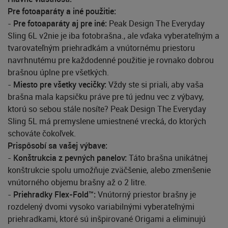
Pre fotoaparáty a iné použitie:
-
Pre fotoaparáty aj pre iné:
Peak Design The Everyday
Sling 6L v2nie je iba fotobrašna., ale vďaka vyberateľným a
tvarovateľným priehradkám a vnútornému priestoru
navrhnutému pre každodenné použitie je rovnako dobrou
brašnou úplne pre všetkých.
-
Miesto pre všetky vecičky:
Vždy ste si priali, aby vaša
brašna mala kapsičku práve pre tú jednu vec z výbavy,
ktorú so sebou stále nosíte? Peak Design The Everyday
Sling 5L má premyslene umiestnené vrecká, do ktorých
schováte čokoľvek.
Prispôsobí sa vašej výbave:
-
Konštrukcia z pevných panelov:
Táto brašna unikátnej
konštrukcie spolu umožňuje zväčšenie, alebo zmenšenie
vnútorného objemu brašny až o 2 litre.
-
Priehradky Flex-Fold™:
Vnútorný priestor brašny je
rozdelený dvomi vysoko variabilnými vyberateľnými
priehradkami, ktoré sú inšpirované Origami a eliminujú