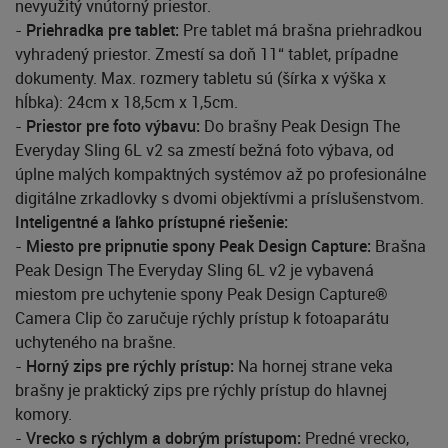
nevyužitý vnútorný priestor.
-
Priehradka pre tablet:
Pre tablet má brašna priehradkou
vyhradený priestor. Zmestí sa doň 11“ tablet, prípadne
dokumenty. Max. rozmery tabletu sú (šírka x výška x
hĺbka): 24cm x 18,5cm x 1,5cm.
-
Priestor pre foto výbavu:
Do brašny Peak Design The
Everyday Sling 6L v2 sa zmestí bežná foto výbava, od
úplne malých kompaktných systémov až po profesionálne
digitálne zrkadlovky s dvomi objektívmi a príslušenstvom.
Inteligentné a ľahko prístupné riešenie:
-
Miesto pre pripnutie spony Peak Design Capture:
Brašna
Peak Design The Everyday Sling 6L v2 je vybavená
miestom pre uchytenie spony Peak Design Capture®
Camera Clip čo zaručuje rýchly prístup k fotoaparátu
uchyteného na brašne.
-
Horný zips pre rýchly prístup:
Na hornej strane veka
brašny je praktický zips pre rýchly prístup do hlavnej
komory.
-
Vrecko s rýchlym a dobrým prístupom:
Predné vrecko,