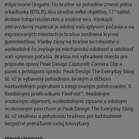
inšpirované Origami. Do brašne sa pohodlne zmestí jedna
zrkadlovka (DSLR), dva stredne veľké objektívy, 11“ tablet,
drobné fotopríslušenstvo a osobné veci. Vonkajší
oteruvzdorný materiál je odolný voči vplyvom počasia a na
exponovaných miestach je brašna zosilnená krycou
gumotextíliou. Všetky zipsy na brašne sú robustné a
vodeodolné čo zvyšuje jej mechanickú odolnosť a odolnosť
voči vplyvom počasia. Brašna má vyhradené miesto pre
pripnutie spony Peak Design Capture® Camera Clip a
panel s prístupom spredu. Peak Design The Everyday Sling
6L v2 je vybavený pohodlným širokým a dĺžkovo
nastaviteľným popruhom s integrovaným polstrovaním. S
flexibilnými priehradkami FlexFold™, flexibilným
vnútorným objemom, vodeodolnými zipsami a odolným
voskovaným povrchom je Peak Design The Everyday Sling
6L v2 ideálnou a pohotovou brašnou pre každodenné
bezpečné prenášanie vašej fotovýbavy.
Hlavné vlastnosti: