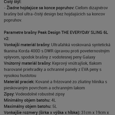
Čistý štýl:
-
Žiadne hojdajúce sa konce popruhov:
Cieľom dizajnérov
brašny bol ultra-čistý design bez hojdajúcich sa koncov
popruhov.
Parametre brašny Peak Design THE EVERYDAY SLING 6L
v2:
Vonkajší materiál brašny:
Ultraľahká voskovaná syntetická
tkanina Korda 400D s DWR úpravou proti poveternostným
vplyvom, spodok brašny z vodotesnej peny Galaxy
Vnútorný materiál brašny:
Keprový vnútrajšok, tlakom
tvarované priehradky a ochranné panely z EVA peny s
vysokou hustotou
Materiál praciek:
Kované a frézované zo zliatiny hliníka s
pieskovaným povrchom a ochranným lakom
Zipsy:
Vodeodolné robustné zipsy
Minimálny objem batohu:
4L
Maximálny objem batohu:
5L
Vonkajšie rozmery (šírka x výška x hĺbka):
31cm x 19cm x