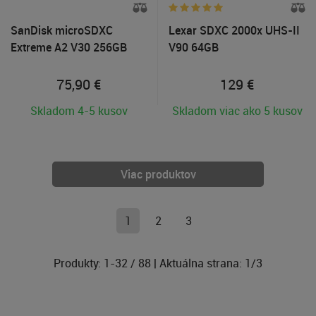
SanDisk microSDXC
Lexar SDXC 2000x UHS-II
Extreme A2 V30 256GB
V90 64GB
75,90
€
129
€
Skladom 4-5 kusov
Skladom viac ako 5 kusov
Viac produktov
1
2
3
Produkty:
1
-
32
/
88
| Aktuálna strana:
1
/
3