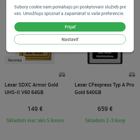
Súbory cookie nám pomáhajú pri poskytovaní služieb pre
vás. Umožňujú spoznať a zapamätať si vaše preferencie.
Prijať
Nastaviť
Novinka
Lexar SDXC Armor Gold
Lexar CFexpress Typ A Pro
UHS-II V60 64GB
Gold 640GB
149
€
659
€
Skladom viac ako 5 kusov
Skladom 2-3 kusy