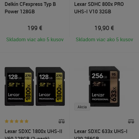
Delkin CFexpress Typ B
Lexar SDHC 800x PRO
Power 128GB
UHS-I V10 32GB
199
€
19,90
€
Skladom viac ako 5 kusov
Skladom viac ako 5 kusov
Akcia
Lexar SDXC 1800x UHS-II
Lexar SDXC 633x UHS-I
V60 128GB (2-pack)
V30 256GB