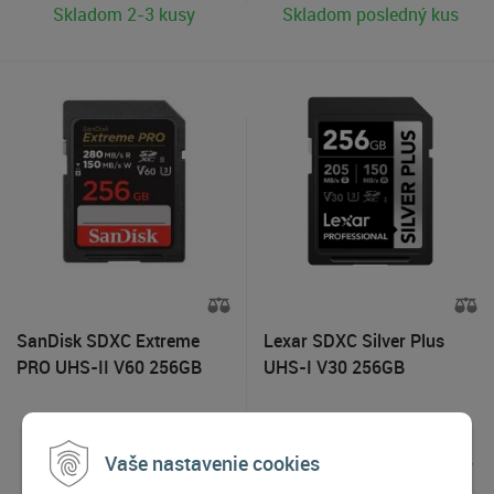
Skladom 2-3 kusy
Skladom posledný kus
SanDisk SDXC Extreme
Lexar SDXC Silver Plus
PRO UHS-II V60 256GB
UHS-I V30 256GB
255
€
105
€
Vaše nastavenie cookies
Skladom 4-5 kusov
Skladom viac ako 5 kusov