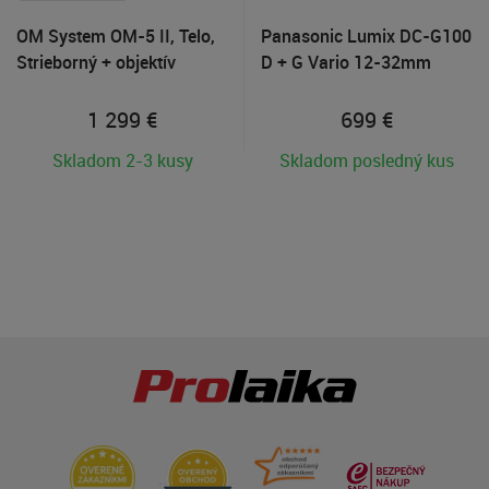
OM System OM-5 II, Telo,
Panasonic Lumix DC-G100
Strieborný + objektív
D + G Vario 12-32mm
M.Zuiko 40-150mm R
f/3.5-5.6
zdarma
1 299
€
699
€
Skladom 2-3 kusy
Skladom posledný kus