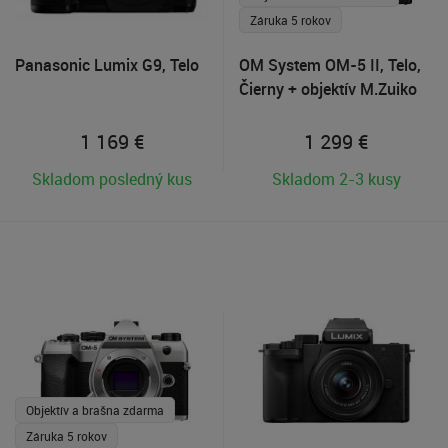
Záruka 5 rokov
Panasonic Lumix G9, Telo
OM System OM-5 II, Telo,
Čierny + objektív M.Zuiko
40-150mm R zdarma
1 169
€
1 299
€
Skladom posledný kus
Skladom 2-3 kusy
Objektív a brašna zdarma
Záruka 5 rokov