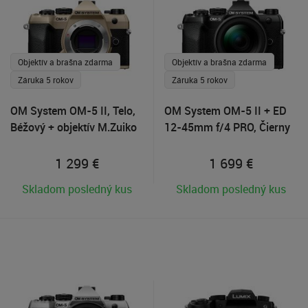
Objektív a brašna zdarma
Objektív a brašna zdarma
Záruka 5 rokov
Záruka 5 rokov
OM System OM-5 II, Telo,
OM System OM-5 II + ED
Béžový + objektív M.Zuiko
12-45mm f/4 PRO, Čierny
40-150mm R zdarma
+ objektív M.Zuiko 40-
150mm R zdarma
1 299
€
1 699
€
Skladom posledný kus
Skladom posledný kus