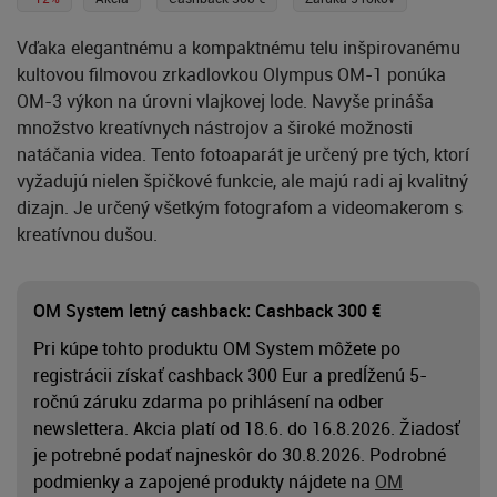
Vďaka elegantnému a kompaktnému telu inšpirovanému
kultovou filmovou zrkadlovkou Olympus OM-1 ponúka
OM-3 výkon na úrovni vlajkovej lode. Navyše prináša
množstvo kreatívnych nástrojov a široké možnosti
natáčania videa. Tento fotoaparát je určený pre tých, ktorí
vyžadujú nielen špičkové funkcie, ale majú radi aj kvalitný
dizajn. Je určený všetkým fotografom a videomakerom s
kreatívnou dušou.
OM System letný cashback: Cashback 300 €
Pri kúpe tohto produktu OM System môžete po
registrácii získať cashback 300 Eur a predĺženú 5-
ročnú záruku zdarma po prihlásení na odber
newslettera. Akcia platí od 18.6. do 16.8.2026. Žiadosť
je potrebné podať najneskôr do 30.8.2026. Podrobné
podmienky a zapojené produkty nájdete na
OM