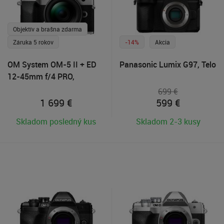
Objektív a brašna zdarma
Záruka 5 rokov
-14%
Akcia
OM System OM-5 II + ED
Panasonic Lumix G97, Telo
12-45mm f/4 PRO,
Strieborný + objektív
699 €
M.Zuiko 40-150mm R
1 699
€
599
€
zdarma
Skladom posledný kus
Skladom 2-3 kusy