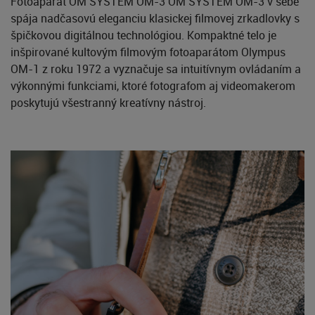
Fotoaparát OM SYSTEM OM-3 OM SYSTEM OM-3 v sebe
spája nadčasovú eleganciu klasickej filmovej zrkadlovky s
špičkovou digitálnou technológiou. Kompaktné telo je
inšpirované kultovým filmovým fotoaparátom Olympus
OM-1 z roku 1972 a vyznačuje sa intuitívnym ovládaním a
výkonnými funkciami, ktoré fotografom aj videomakerom
poskytujú všestranný kreatívny nástroj.