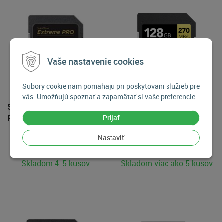
Vaše nastavenie cookies
Súbory cookie nám pomáhajú pri poskytovaní služieb pre
vás. Umožňujú spoznať a zapamätať si vaše preferencie.
SanDisk SDXC Extreme
Lexar SDXC 1800x UHS-II
Prijať
PRO UHS-II V60 256GB
V60 128GB
Nastaviť
255
€
129
€
Skladom 4-5 kusov
Skladom viac ako 5 kusov