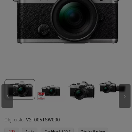
Obj. čislo:
V210051SW000
-12%
Akcia
Cashback 300 €
Záruka 5 rokov