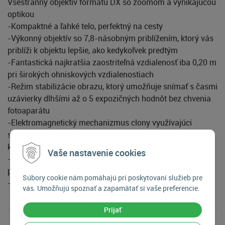
Všestranný objektív formátu DX so zoomom a vynikajúcou
optikou
-Kompaktné a ľahké telo, perfektný na cesty
-Výkonný objektív so 7,8-násobným priblížením, ktorý vás
priblíži k objektu lepšie, ako kedykoľvek predtým
-Fantastická najkratšia zaostriteľná vzdialenosť iba 0,20 m
pri širokých ohniskových vzdialenostiach
-Režim stabilizácie obrazu, ktorý umožňuje snímať s časmi
uzávierky dlhšími až o 5 expozičných hodnôt bez chvenia
fotoaparátu
-Elektromagnetický mechanizmus clony využívajúci
signály z fotoaparátu na ešte presnejšie ovládanie clony a
konzistentne stabilné riadenie expozície
Vaše nastavenie cookies
-Skvelý na snímanie videosekvencií a fotografií, s ľahko
použiteľnými ovládacími prvkami
Súbory cookie nám pomáhajú pri poskytovaní služieb pre
-Utesnený proti prachu a kvapkám vody
vás. Umožňujú spoznať a zapamätať si vaše preferencie.
Prijať