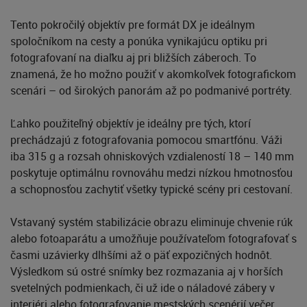
Tento pokročilý objektív pre formát DX je ideálnym
spoločníkom na cesty a ponúka vynikajúcu optiku pri
fotografovaní na diaľku aj pri bližších záberoch. To
znamená, že ho možno použiť v akomkoľvek fotografickom
scenári – od širokých panorám až po podmanivé portréty.
Ľahko použiteľný objektív je ideálny pre tých, ktorí
prechádzajú z fotografovania pomocou smartfónu. Váži
iba 315 g a rozsah ohniskových vzdialeností 18 – 140 mm
poskytuje optimálnu rovnováhu medzi nízkou hmotnosťou
a schopnosťou zachytiť všetky typické scény pri cestovaní.
Vstavaný systém stabilizácie obrazu eliminuje chvenie rúk
alebo fotoaparátu a umožňuje používateľom fotografovať s
časmi uzávierky dlhšími až o päť expozičných hodnôt.
Výsledkom sú ostré snímky bez rozmazania aj v horších
svetelných podmienkach, či už ide o náladové zábery v
interiéri alebo fotografovanie mestských scenérií večer.