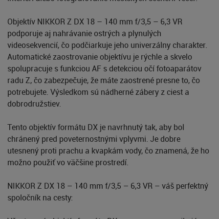
Objektív NIKKOR Z DX 18 – 140 mm f/3,5 – 6,3 VR
podporuje aj nahrávanie ostrých a plynulých
videosekvencií, čo podčiarkuje jeho univerzálny charakter.
Automatické zaostrovanie objektívu je rýchle a skvelo
spolupracuje s funkciou AF s detekciou očí fotoaparátov
radu Z, čo zabezpečuje, že máte zaostrené presne to, čo
potrebujete. Výsledkom sú nádherné zábery z ciest a
dobrodružstiev.
Tento objektív formátu DX je navrhnutý tak, aby bol
chránený pred poveternostnými vplyvmi. Je dobre
utesnený proti prachu a kvapkám vody, čo znamená, že ho
možno použiť vo väčšine prostredí.
NIKKOR Z DX 18 – 140 mm f/3,5 – 6,3 VR – váš perfektný
spoločník na cesty: