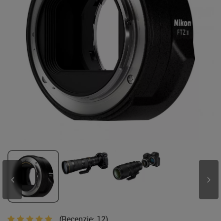
(Recenzie:
12
)