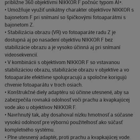
približne 360 objektívmi NIKKOR F počnúc typom AI*.
• Umožňuje využiť unikátny charakter objektívov NIKKOR s
bajonetom F pri snímaní so špičkovými fotoaparátmi s
bajonetom Z.
• Stabilizácia obrazu (VR) vo fotoaparáte radu Z je
dostupná aj po nasadení objektívu NIKKOR F bez
stabilizácie obrazu a je vysoko účinná aj pri snímaní
videosekvencií.
• V kombinácii s objektívom NIKKOR F so vstavanou
stabilizáciou obrazu, stabilizácie obrazu v objektíve a vo
fotoaparáte efektívne spolupracujú a spoločne korigujú
chvenie fotoaparátu v troch osiach.
• Konštrukčné diely adaptéru sú účinne utesnené, aby sa
zabezpečila rovnaká odolnosť voči prachu a kvapkajúcej
vode ako u objektívov NIKKOR F.
• Navrhnutý tak, aby dosahoval nízku hmotnosť a súčasne
vysokú odolnosť pre výbornú použiteľnosť ako súčasť
kompletného systému.
• Plne utesnený adaptér, proti prachu a kvapkajúcej vode.