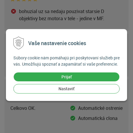
bohuzial uz sa nedaju pouzivat starsie D
objektivy bez motora v tele - jedine v MF.
Vaše nastavenie cookies
Zákazník
20.6.2023
Súbory cookie nám pomáhajú pri poskytovaní služieb pre
Zákazník neuviedol žiadne slovné hodnotenie.
vás. Umožňujú spoznať a zapamätať si vaše preferencie.
Prijať
Nastaviť
Zákazník
5.6.2023
Celkovo OK.
Automatické ostrenie
Automatická clona