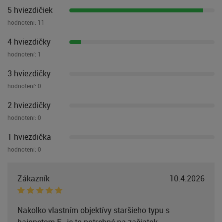
5 hviezdičiek
hodnotení:
11
4 hviezdičky
hodnotení:
1
3 hviezdičky
hodnotení:
0
2 hviezdičky
hodnotení:
0
1 hviezdička
hodnotení:
0
Zákazník
10.4.2026
Nakolko vlastním objektívy staršieho typu s
bajonetom F , je to potrebné na začiatok