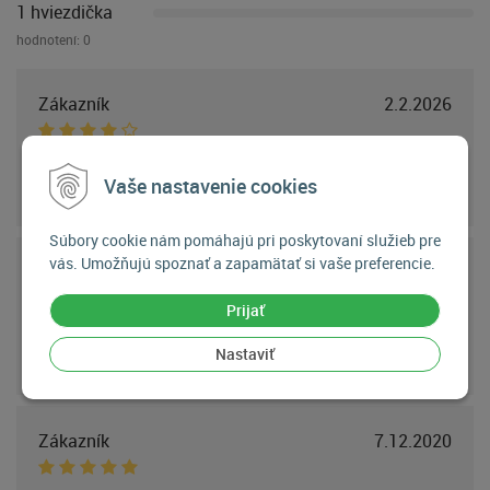
1 hviezdička
hodnotení:
0
Zákazník
2.2.2026
Zákazník neuviedol žiadne slovné hodnotenie.
Vaše nastavenie cookies
Súbory cookie nám pomáhajú pri poskytovaní služieb pre
vás. Umožňujú spoznať a zapamätať si vaše preferencie.
Zákazník
16.11.2024
Prijať
Zákazník neuviedol žiadne slovné hodnotenie.
Nastaviť
Zákazník
7.12.2020