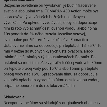
Bezpečné osvetlenie pri vyvolávaní je buď infračervené
svetlo, alebo úplná tma. FOMAPAN 400 Action môže byť
spracovávaný vo všetkých bežných negatívnych
vývojkách. Po uplynutí vyvolávacej doby sa doporučuje
film krátko vypláchnuť destilovanou vodou, alebo ho na
10s ponoriť do 2% ného roztoku kyseliny octovej,
eventuálne použiť prerušovací kúpeľ vo Fomacitro.
Ustalovanie filmu sa doporučuje pri teplotách 18-25°C, 10
min v bežne dostupných kyslých ustálovačoch, alebo
minimálne 3 minúty v rýchloustalovačoch Fomafix. Po
ustálení sa musí film ešte vyprať v tečúcej vode a to 30min
pri teplote pracej vody pod 15°C, alebo 15min pri teplote
pracej vody nad 15°C. Spracovanie filmu sa doporučuje
zakončiť oplachom vypraného filmu destilovanou vodou,
prípadne ponorením do roztoku zmáčadla.
Skladovanie:
Neexponované filmy sa skladujú v originálnych obaloch v