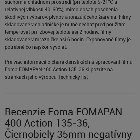
suchom a chladnom prostredí (pri teplote 5-21°C a
relatívnej vlhkosti 40-60%), mimo dosah pôsobenia
škodlivých výparov, plynov a ionizujúceho žiarenia. Filmy
skladované v chladničke je nutné nechať pred použitím
temperovať pri izbovej teplote asi 2 hodiny, filmy
skladované v mrazničke asi 6 hodín. Exponované filmy je
potrebné čo najskôr vyvolať.
Pre viac informácií o charakteristikách a spracovaní filmu
Foma FOMAPAN 400 Action 135-36 si pozrite na
stránkach jeho výrobcu
Technický list
Recenzie Foma FOMAPAN
400 Action 135-36,
Čiernobiely 35mm negatívny