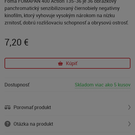
Foma FOMAPAN 400 Action 135-36 je 36 obrázkový
panchromatický senzibilizovaný čiernobiely negatívny
kinofilm, ktorý vyhovuje vysokým nárokom na nízku
zrnitosť, dobrú rozlišovaciu schopnosť a obrysovú ostrosť.
7,20
€
Kúpiť
Dostupnosť
Skladom viac ako 5 kusov
Porovnať produkt
Otázka na produkt