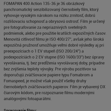
FOMAPAN 400 Action 135-36 je 36 obrázkový
panchromatický senzibilizovaný čiernobiely film, ktorý
vyhovuje vysokým nárokom na nízku zrnitosť, dobrú
rozlišovaciu schopnosť a obrysovú ostrosť. Film je určený
pre fotografovanie za nepriaznivých svetelných
podmienok, alebo pre použitie kratších expozičných časov.
Menovitá citlivosť filmu je ISO 400/27°, avšak jeho široká
expozičná pružnosť umožňuje veľmi dobré výsledky aj pri
preexpozíciach o 1 EV stupeň (ISO 200/24°) a
podexpozíciách o 2 EV stupne (ISO 1600/33°) bez úpravy
vyvolávania, tj. bez predĺženia vyvolávacej doby, prípadne
bez zvýšenia teploty vývojky. Pre výrobu pozitívov sa
doporučujú zväčšovacie papiere typu Fomabrom a
Fomaspeed, je možné však použiť všetky druhy
čiernobielych zväčšovacích papierov. Film je vybavený DX
čiarovým kódom, pre rozpoznanie filmu modernými
analógovými fotoaparátmi.
Spracovanie filmu: