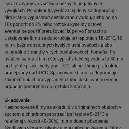
spracovávaný vo všetkých bežných negatívnych
vývojkách. Po uplynutí vyvolávacej doby sa doporučuje
film krátko vypláchnuť destilovanou vodou, alebo ho na
10s ponoriť do 2% ného roztoku kyseliny octovej,
eventuálne použiť prerušovací kúpeľ vo Fomacitro.
Ustalovanie filmu sa doporučuje pri teplotách 18-25°C, 10
min v bežne dostupných kyslých ustálovačoch, alebo
minimálne 3 minúty v rýchloustalovačoch Fomafix. Po
ustálení sa musí film ešte vyprať v tečúcej vode a to 30min
pri teplote pracej vody pod 15°C, alebo 15min pri teplote
pracej vody nad 15°C. Spracovanie filmu sa doporučuje
zakončiť oplachom vypraného filmu destilovanou vodou,
prípadne ponorením do roztoku zmáčadla.
Skladovanie:
Neexponované filmy sa skladujú v originálnych obaloch v
suchom a chladnom prostredí (pri teplote 5-21°C a
relatívnej vlhkosti 40-60%), mimo dosah pôsobenia
škodlivých výparov, plynov a ionizujúceho žiarenia. Filmy