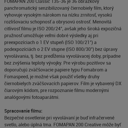
FOMAPAN 200 Classic 135-36 je 36 obrázkový
panchromatický senzibilizovaný čiernobiely film, ktorý
vyhovuje vysokým nárokom na nízku zrnitosť, vysokú
rozlišovaciu schopnosť a obrysovú ostrosť. Menovitá
citlivosť filmu je ISO 200/24°, avšak jeho široká expozičná
pružnosť umožňuje veľmi dobré výsledky aj pri
preexpozíciach o 1 EV stupeň (ISO 100/21°) a
podexpozíciách o 2 EV stupne (ISO 800/30°) bez úpravy
vyvolávania, tj. bez predĺženia vyvolávacej doby, prípadne
bez zvýšenia teploty vývojky. Pre výrobu pozitívov sa
doporučujú zväčšovacie papiere typu Fomabrom a
Fomaspeed, je možné však použiť všetky druhy
čiernobielych zväčšovacích papierov. Film je vybavený DX
čiarovým kódom, pre rozpoznanie filmu modernými
analógovými fotoaparátmi.
Spracovanie filmu:
Bezpečné osvetlenie pri vyvolávaní je buď infračervené
svetlo, alebo úplná tma. FOMAPAN 200 Creative môže byť