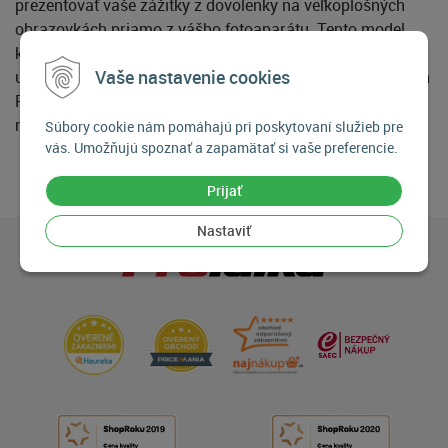
prezentovať vaše zážitky z dovolenky na veľkoplošných
obrazovkách priamo z vášho fotoaparátu. Tento model
káblu je vyrábaný v čiernom farebnom prevedení. Výrobca
Vaše nastavenie cookies
udáva kompatibilitu s vybranými fotoaparátmi rady Canon
PowerShot. Aktuálne kompatibilné digitálne fotoaparáty
nájdete na stránkach výrobcu
tu
Súbory cookie nám pomáhajú pri poskytovaní služieb pre
vás. Umožňujú spoznať a zapamätať si vaše preferencie.
Prijať
Nastaviť