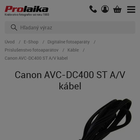
Kráľovstvo fotografov od roku 1993
Úvod
E-Shop
Digitálne fotoaparáty
Príslušenstvo fotoaparátov
Káble
Canon AVC-DC400 ST A/V kábel
Canon AVC-DC400 ST A/V
kábel