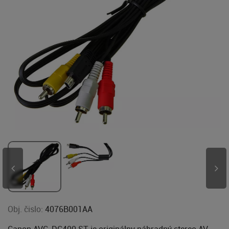
Obj. čislo:
4076B001AA
Canon AVC-DC400 ST je originálny náhradný stereo AV