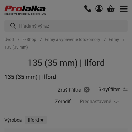
Kráľovstvo fotografov od roku 1993
Úvod
E-Shop
Filmy a vybavenie fotokomory
Filmy
135 (35 mm)
135 (35 mm) | Ilford
135 (35 mm) | Ilford
Skryť filter
Zrušiť filtre
Zoradiť:
Prednastavené
Výrobca
Ilford