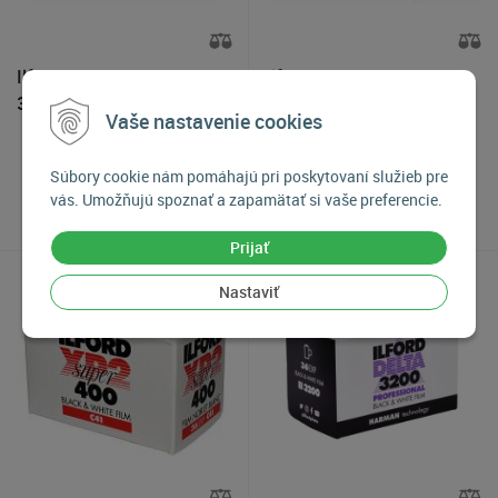
Ilford PAN F PLUS 50 135-
Ilford SFX 200 135-36
36, Čierno-biely 35mm
Čierno-biely 35mm
Vaše nastavenie cookies
negatívny film
negatívny film
13,50
€
14,50
€
Súbory cookie nám pomáhajú pri poskytovaní služieb pre
vás. Umožňujú spoznať a zapamätať si vaše preferencie.
Skladom viac ako 5 kusov
Skladom 2-3 kusy
Prijať
Nastaviť