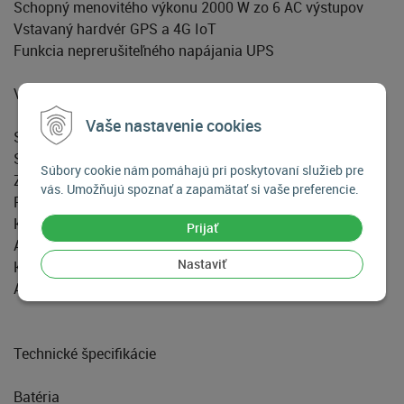
Schopný menovitého výkonu 2000 W zo 6 AC výstupov
Vstavaný hardvér GPS a 4G IoT
Funkcia neprerušiteľného napájania UPS
V krabici:
Vaše nastavenie cookies
SuperBase Pro 1500M
Stručný návod
Súbory cookie nám pomáhajú pri poskytovaní služieb pre
Záručný list
vás. Umožňujú spoznať a zapamätať si vaše preferencie.
Puzdro na príslušenstvo
Kábel MC4 až XT60 (3 m) Solárne nabíjanie cez DC
Prijať
AC kábel (1,5m) AC vstup
Nastaviť
Kábel MC4 na AC (3 m) Solárne nabíjanie cez AC
Adaptér z USB-C na Usb-A
Technické špecifikácie
Batéria