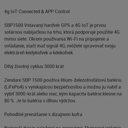
4g IoT Connected & APP Control
SBP1500 Vstavaný hardvér GPS a 4G IoT je prvou
solárnou nabíjačkou na trhu, ktorá podporuje použitie 4G
mimo siete. Okrem používania Wi-Fi na pripojenie a
ovládanie, stačí mať signál 4G, môžete spravovať svoju
elektráreň kedykoľvek a kdekoľvek.
Dlhý životný cyklus 3000 krát
Zendure SBP 1500 používa lítium-železofosfátovú batériu
(LiFePo4) s vynikajúcou bezpečnosťou a možno ju nabiť a
vybiť 3000-krát alebo viac, kým kapacita batérie klesne na
80 %. Je to batéria s dlhou výdržou.
Pohodlné prenášanie s dizajnom kufra
Najnovší dizajn založený na ergonómii. Prenosné riešenie,