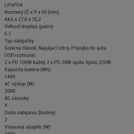
LiFePO4
Rozmery (Š x V x H) (mm)
44,6 x 27,6 x 35,2
Veľkosť displeja (palce)
6.1
Typ nabíjačky
Solárny článok, Napájací zdroj, Prípojka do auta
USB rozhranie
2 x PD 100W každý 2 x PD 20W spolu Spolu 220W
Kapacita batérie (Wh)
1440
AC výstup (W)
2000
AC zásuvky
4
Doba nabíjania (hodiny)
2
Vstavaný adaptér (W)
1800