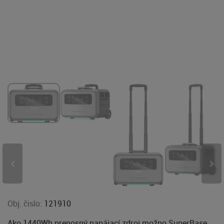
Obj. čislo:
121910
Ako 1440Wh prenosný napájací zdroj možno SuperBase