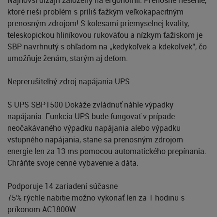
ktoré rieši problém s príliš ťažkým veľkokapacitným
prenosným zdrojom! S kolesami priemyselnej kvality,
teleskopickou hliníkovou rukoväťou a nízkym ťažiskom je
SBP navrhnutý s ohľadom na „kedykoľvek a kdekoľvek“, čo
umožňuje ženám, starým aj deťom.
Neprerušiteľný zdroj napájania UPS
S UPS SBP1500 Dokáže zvládnuť náhle výpadky
napájania. Funkcia UPS bude fungovať v prípade
neočakávaného výpadku napájania alebo výpadku
vstupného napájania, stane sa prenosným zdrojom
energie len za 13 ms pomocou automatického prepínania.
Chráňte svoje cenné vybavenie a dáta.
Podporuje 14 zariadení súčasne
75% rýchle nabitie možno vykonať len za 1 hodinu s
príkonom AC1800W