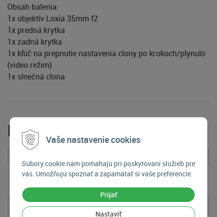
Obsah balenia:
1x objektív Loxia 35mm f2
1x predná krytka
1x zadná krytka
1x kľúč na prepnutie nastavenia clony po krokoch/plynulo
(video režim)
1x slnečná clona
Parametre
Vaše nastavenie cookies
Bajonet objektívu
Sony FE
Súbory cookie nám pomáhajú pri poskytovaní služieb pre
Odolnosť
vás. Umožňujú spoznať a zapamätať si vaše preferencie.
Štandardná
objektívu
Prijať
Stabilizátor
Nemá stabilizátor obrazu
obrazu
Nastaviť