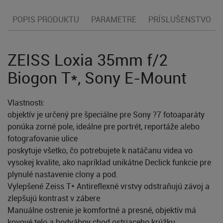
POPIS PRODUKTU
PARAMETRE
PRÍSLUŠENSTVO
ZEISS Loxia 35mm f/2
Biogon T*, Sony E-Mount
Vlastnosti:
objektív je určený pre špeciálne pre Sony ?7 fotoaparáty
ponúka zorné pole, ideálne pre portrét, reportáže alebo
fotografovanie ulice
poskytuje všetko, čo potrebujete k natáčanu videa vo
vysokej kvalite, ako napríklad unikátne Declick funkcie pre
plynulé nastavenie clony a pod.
Vylepšené Zeiss T* Antireflexné vrstvy odstraňujú závoj a
zlepšujú kontrast v zábere
Manuálne ostrenie je komfortné a presné, objektív má
kovové telo a hodvábny chod ostriaceho krúžku