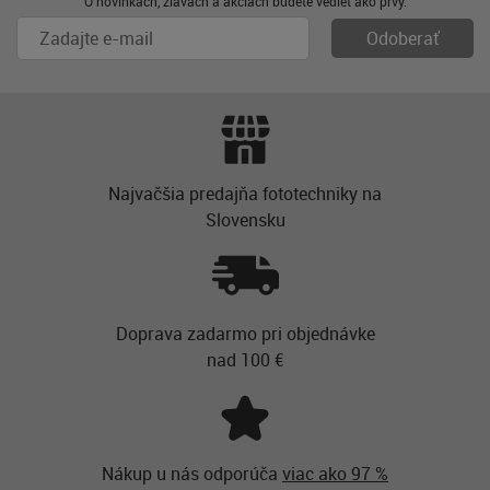
O novinkách, zľavách a akciách budete vedieť ako prvý.
Najvačšia predajňa fototechniky na
Slovensku
Doprava zadarmo pri objednávke
nad 100 €
Nákup u nás odporúča
viac ako 97 %