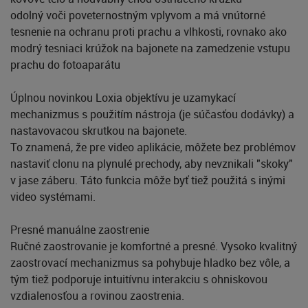
odolný voči poveternostným vplyvom a má vnútorné
tesnenie na ochranu proti prachu a vlhkosti, rovnako ako
modrý tesniaci krúžok na bajonete na zamedzenie vstupu
prachu do fotoaparátu
Úplnou novinkou Loxia objektívu je uzamykací
mechanizmus s použitím nástroja (je súčasťou dodávky) a
nastavovacou skrutkou na bajonete.
To znamená, že pre video aplikácie, môžete bez problémov
nastaviť clonu na plynulé prechody, aby nevznikali "skoky"
v jase záberu. Táto funkcia môže byť tiež použitá s inými
video systémami.
Presné manuálne zaostrenie
Ručné zaostrovanie je komfortné a presné. Vysoko kvalitný
zaostrovací mechanizmus sa pohybuje hladko bez vôle, a
tým tiež podporuje intuitívnu interakciu s ohniskovou
vzdialenosťou a rovinou zaostrenia.