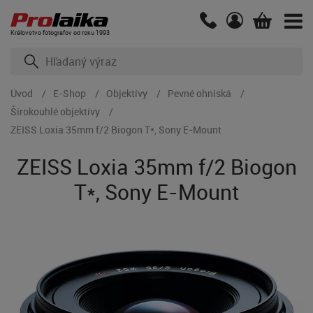
Kráľovstvo fotografov od roku 1993
Úvod
E-Shop
Objektívy
Pevné ohniská
Širokouhlé objektívy
ZEISS Loxia 35mm f/2 Biogon T*, Sony E-Mount
ZEISS Loxia 35mm f/2 Biogon
T*, Sony E-Mount