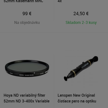
52mm Käsemann MRC
4x
Nano XS-Pro
99
€
24,50
€
Na objednávku
Skladom 2-3 kusy
Hoya ND variabilný filter
Lenspen New Original
52mm ND 3-400x Variable
čistiace pero na optiku
Density