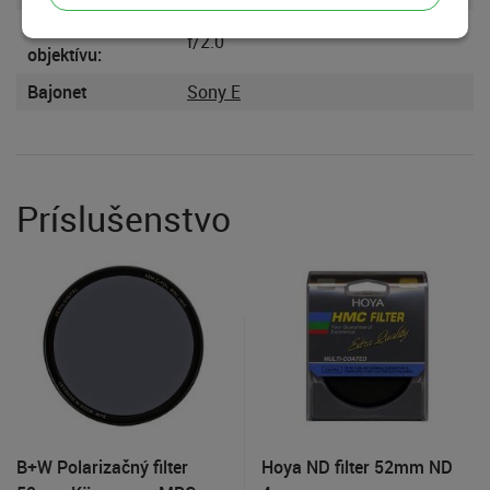
Svetelnosť
f/2.0
objektívu:
Bajonet
Sony E
Príslušenstvo
B+W Polarizačný filter
Hoya ND filter 52mm ND