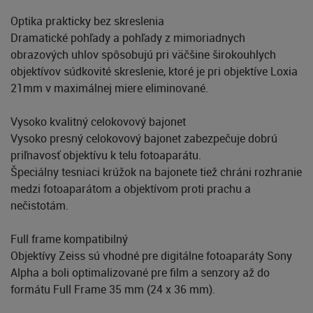
Optika prakticky bez skreslenia
Dramatické pohľady a pohľady z mimoriadnych
obrazových uhlov spôsobujú pri väčšine širokouhlych
objektívov súdkovité skreslenie, ktoré je pri objektíve Loxia
21mm v maximálnej miere eliminované.
Vysoko kvalitný celokovový bajonet
Vysoko presný celokovový bajonet zabezpečuje dobrú
priľnavosť objektívu k telu fotoaparátu.
Špeciálny tesniaci krúžok na bajonete tiež chráni rozhranie
medzi fotoaparátom a objektívom proti prachu a
nečistotám.
Full frame kompatibilný
Objektívy Zeiss sú vhodné pre digitálne fotoaparáty Sony
Alpha a boli optimalizované pre film a senzory až do
formátu Full Frame 35 mm (24 x 36 mm).