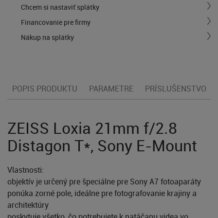
Chcem si nastaviť splátky
Financovanie pre firmy
Nákup na splátky
POPIS PRODUKTU
PARAMETRE
PRÍSLUŠENSTVO
ZEISS Loxia 21mm f/2.8
Distagon T*, Sony E-Mount
Vlastnosti:
objektív je určený pre špeciálne pre Sony A7 fotoaparáty
ponúka zorné pole, ideálne pre fotografovanie krajiny a
architektúry
poskytuje všetko, čo potrebujete k natáčanu videa vo