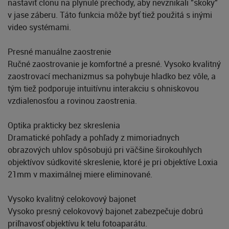
nastaviť clonu na plynulé prechody, aby nevznikali "skoky"
v jase záberu. Táto funkcia môže byť tiež použitá s inými
video systémami.
Presné manuálne zaostrenie
Ručné zaostrovanie je komfortné a presné. Vysoko kvalitný
zaostrovací mechanizmus sa pohybuje hladko bez vôle, a
tým tiež podporuje intuitívnu interakciu s ohniskovou
vzdialenosťou a rovinou zaostrenia.
Optika prakticky bez skreslenia
Dramatické pohľady a pohľady z mimoriadnych
obrazových uhlov spôsobujú pri väčšine širokouhlych
objektívov súdkovité skreslenie, ktoré je pri objektíve Loxia
21mm v maximálnej miere eliminované.
Vysoko kvalitný celokovový bajonet
Vysoko presný celokovový bajonet zabezpečuje dobrú
priľnavosť objektívu k telu fotoaparátu.