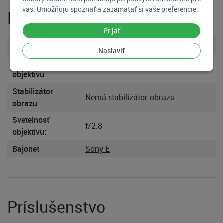
vás. Umožňujú spoznať a zapamätať si vaše preferencie.
Parametre
Prijať
Bajonet objektívu
Sony FE
Nastaviť
Odolnosť
Štandardná
objektívu
Stabilizátor
Nemá stabilizátor obrazu
obrazu
Svetelnosť
f/2.8
objektívu:
Bajonet
Sony E
Príslušenstvo