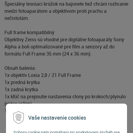
Špeciálny tesniaci krúžok na bajonete tiež chráni rozhranie
medzi fotoaparátom a objektívom proti prachu a
nečistotám.
Full frame kompatibilný
Objektívy Zeiss sú vhodné pre digitálne fotoaparáty Sony
Alpha a boli optimalizované pre film a senzory až do
formátu Full Frame 35 mm (24 x 36 mm).
Obsah balenia:
1x objektív Loxia 2,8 / 21 Full Frame
1x predná krytka
1x zadná krytka
1x kľúč na prepnutie nastavenia clony po krokoch/plynulo
(video režim)
1x slnečná clona
Vaše nastavenie cookies
Súbory cookie nám pomáhajú pri poskytovaní služieb pre