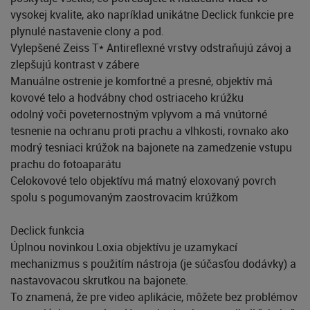
vysokej kvalite, ako napríklad unikátne Declick funkcie pre
plynulé nastavenie clony a pod.
Vylepšené Zeiss T* Antireflexné vrstvy odstraňujú závoj a
zlepšujú kontrast v zábere
Manuálne ostrenie je komfortné a presné, objektív má
kovové telo a hodvábny chod ostriaceho krúžku
odolný voči poveternostným vplyvom a má vnútorné
tesnenie na ochranu proti prachu a vlhkosti, rovnako ako
modrý tesniaci krúžok na bajonete na zamedzenie vstupu
prachu do fotoaparátu
Celokovové telo objektívu má matný eloxovaný povrch
spolu s pogumovaným zaostrovacim krúžkom
Declick funkcia
Úplnou novinkou Loxia objektívu je uzamykací
mechanizmus s použitím nástroja (je súčasťou dodávky) a
nastavovacou skrutkou na bajonete.
To znamená, že pre video aplikácie, môžete bez problémov