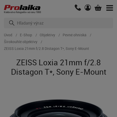
Kráľovstvo fotografov od roku 1993
Úvod
E-Shop
Objektívy
Pevné ohniská
Širokouhlé objektívy
ZEISS Loxia 21mm f/2.8 Distagon T*, Sony E-Mount
ZEISS Loxia 21mm f/2.8
Distagon T*, Sony E-Mount